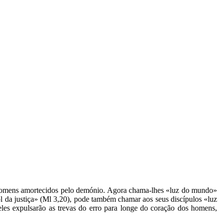
os homens amortecidos pelo demónio. Agora chama-lhes «luz do mundo»
Sol da justiça» (Ml 3,20), pode também chamar aos seus discípulos «luz
eles expulsarão as trevas do erro para longe do coração dos homens,