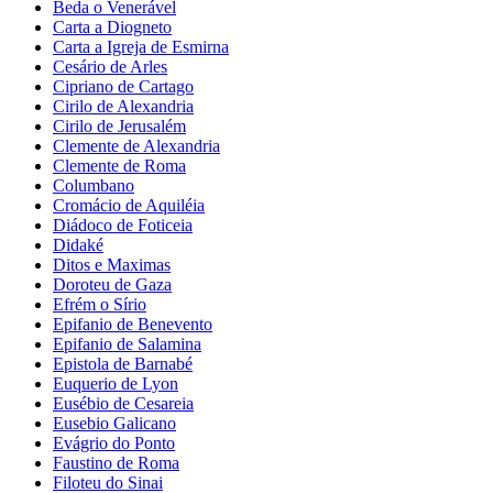
Beda o Venerável
Carta a Diogneto
Carta a Igreja de Esmirna
Cesário de Arles
Cipriano de Cartago
Cirilo de Alexandria
Cirilo de Jerusalém
Clemente de Alexandria
Clemente de Roma
Columbano
Cromácio de Aquiléia
Diádoco de Foticeia
Didaké
Ditos e Maximas
Doroteu de Gaza
Efrém o Sírio
Epifanio de Benevento
Epifanio de Salamina
Epistola de Barnabé
Euquerio de Lyon
Eusébio de Cesareia
Eusebio Galicano
Evágrio do Ponto
Faustino de Roma
Filoteu do Sinai