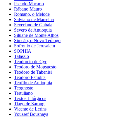
Pseudo Macario
Rábano Mauro
Romano, o Melode
Salviano de Marselha
Severiano de Gabala
Severo de Antioquia
Siluane de Monte Athos
Simeão, o Novo Teólogo
Sofronio de Jerusalem
SOPHIA
Talassio
Teodoreto de Cyr
Teodoro de Mopsuesto
Teodoro de Tabenisi
Teodoro Estudita
Teofilo de Antioquia
Teognosto
Tertuliano
Textos Litúrgicos
Tiago de Saroug
Vicente de Lerins
Youssef Bousnaya