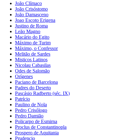
João Clímaco
João Crisóstomo
João Damasceno
Joao Escoto Erigena
Justino de Roma
Leão Magno
Macário do Egito
Máximo de Turim
Máximo, o Confessor
Melitão de Sardes
Misticos Latinos
Nicolau Cabasilas
Odes de Salomão
Orígenes
Paciano de Barcelona
Padres do Deserto
Pascásio Radberto (séc. IX)
Patrício
Paulino de Nola
Pedro Crisólogo
Pedro Damião
Policarpo de Esmirna
Proclus de Constantinopla
Prospero de Aquitania
Prudencio