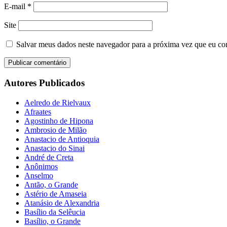
E-mail
*
Site
Salvar meus dados neste navegador para a próxima vez que eu co
Autores Publicados
Aelredo de Rielvaux
Afraates
Agostinho de Hipona
Ambrosio de Milão
Anastacio de Antioquia
Anastacio do Sinai
André de Creta
Anônimos
Anselmo
Antão, o Grande
Astério de Amaseia
Atanásio de Alexandria
Basílio da Selêucia
Basílio, o Grande