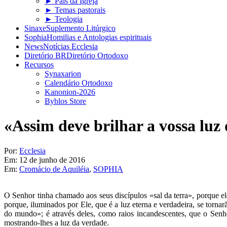
► Pais da Igreja
► Temas pastorais
► Teologia
Sinaxe
Suplemento Litúrgico
Sophia
Homilias e Antologias espirituais
News
Notícias Ecclesia
Diretório BR
Diretório Ortodoxo
Recursos
Synaxarion
Calendário Ortodoxo
Kanonion-2026
Byblos Store
«Assim deve brilhar a vossa luz
Por:
Ecclesia
Em:
12 de junho de 2016
Em:
Cromácio de Aquiléia
,
SOPHIA
O Senhor tinha chamado aos seus discípulos «sal da terra», porque 
porque, iluminados por Ele, que é a luz eterna e verdadeira, se torna
do mundo»; é através deles, como raios incandescentes, que o Senho
mostrando-lhes a luz da verdade.