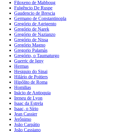
Filoxeno de Mabboug
Fulgêncio De Ruspe
Gaudencio de Brescia
Germano de Constantinopla
Gregório de Agrigento
Gregório de Narek
Gregório de Nazianzo
Gregório de Nissa
Gregório Magno
Gregorio Palamàs
Gregório, o Taumaturgo
Guerric de Igny
Hermas
Hesiquio do Sinai
Hilário de Poitiers
Hipólito de Roma
Homilias
Inácio de Antioquia
Ireneu de Lyon
Isaac da Estrela
Isaac, o Sírio
Jean Cassier
Jerônimo
João Carpátio
João Cassiano