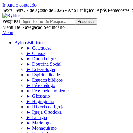
Ir para o conteúdo
Sexta-Feira, 7 de agosto de 2026 • Ano Litúrgico: Após Pentecostes
Byblos
Pesquisar
Menu De Navegação Secundário
Menu
Byblos
Biblioteca
► Catequese
► Cursos
► Doc. da Igreja
► Doutrina Social
► Eclesiologia
► Espiritualidade
► Estudos bíblicos
► Fé e diálogo
► Fé e meio ambiente
► Glossário
► Hagiografia
► História da Igreja
► Igreja Ortodoxa
► Liturgia
► Mariologia
► Monaquismo