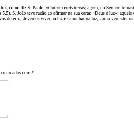
luz, como diz S. Paulo: «Outrora éreis trevas; agora, no Senhor, tornas
1Tes 5,5). S. João teve razão ao afirmar na sua carta: «Deus é luz»; aqu
evas do erro, devemos viver na luz e caminhar na luz, como verdadeiros 
ão marcados com
*