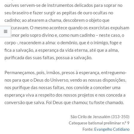
ourives servem-se de instrumentos delicados para soprar no
seu braseiro e fazer surgir as pepitas de ouro ocultas no
cadinho; ao atearem a chama, descobrem o objeto que
procuravam. O mesmo acontece quando os exorcistas expulsam
o temor pelo sopro divino e, como num cadinho – neste caso, o
corpo -, reacendem a alma: o demônio, que é o inimigo, foge e
fica a salvação, a esperança da vida eterna, até que a alma,
purificada das suas faltas, possua a salvação.
Permaneçamos, pois, irmãos, presos à esperança, entreguemo-
nos para que o Deus do Universo, vendo as nossas disposições,
nos purifique das nossas faltas, nos convide a conceber uma
esperança viva a respeito dos nossos projetos e nos conceda a
conversão que salva. Foi Deus que chamou; tu foste chamado.
São Cirilo de Jerusalém (313-350)
Catequese batismal preliminar n.º 9
Fonte:
Evangelho Cotidiano