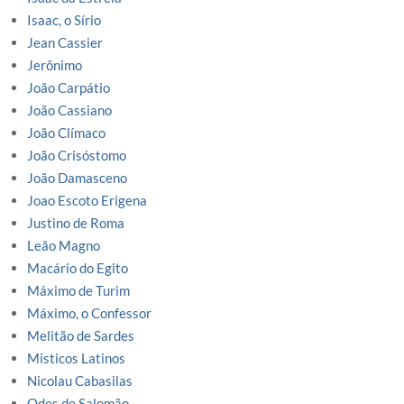
Isaac, o Sírio
Jean Cassier
Jerônimo
João Carpátio
João Cassiano
João Clímaco
João Crisóstomo
João Damasceno
Joao Escoto Erigena
Justino de Roma
Leão Magno
Macário do Egito
Máximo de Turim
Máximo, o Confessor
Melitão de Sardes
Misticos Latinos
Nicolau Cabasilas
Odes de Salomão