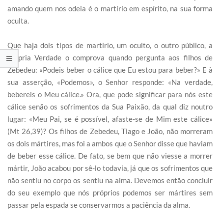
amando quem nos odeia é o martírio em espírito, na sua forma
oculta.
Que haja dois tipos de martírio, um oculto, o outro público, a
própria Verdade o comprova quando pergunta aos filhos de
Zebedeu: «Podeis beber o cálice que Eu estou para beber?» E à
sua asserção, «Podemos», o Senhor responde: «Na verdade,
bebereis o Meu cálice.» Ora, que pode significar para nós este
cálice senão os sofrimentos da Sua Paixão, da qual diz noutro
lugar: «Meu Pai, se é possível, afaste-se de Mim este cálice»
(Mt 26,39)? Os filhos de Zebedeu, Tiago e João, não morreram
os dois mártires, mas foi a ambos que o Senhor disse que haviam
de beber esse cálice. De fato, se bem que não viesse a morrer
mártir, João acabou por sê-lo todavia, já que os sofrimentos que
não sentiu no corpo os sentiu na alma. Devemos então concluir
do seu exemplo que nós próprios podemos ser mártires sem
passar pela espada se conservarmos a paciência da alma.