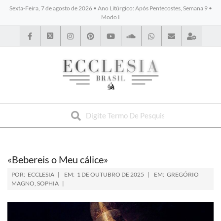
Sexta-Feira, 7 de agosto de 2026 • Ano Litúrgico: Após Pentecostes, Semana 9 •
Modo I
BYBLOS
«Bebereis o Meu cálice»
POR:
ECCLESIA
EM:
1 DE OUTUBRO DE 2025
EM:
GREGÓRIO
MAGNO
,
SOPHIA