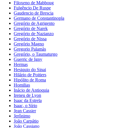
Filoxeno de Mabboug
Fulgêncio De Ruspe
Gaudencio de Brescia
Germano de Constantinopla
Gregório de Agrigento
Gregório de Narek
Gregório de Nazianzo
Gregório de Nissa
Gregório Magno
Gregorio Palamàs
Gregório, o Taumaturgo
Guerric de Igny
Hermas
Hesiquio do Sinai
Hilário de Poitiers
Hipólito de Roma
Homilias
Inácio de Antioquia
Ireneu de Lyon
Isaac da Estrela
Isaac, o Sírio
Jean Cassier
Jerônimo
João Carpátio
João Cassiano