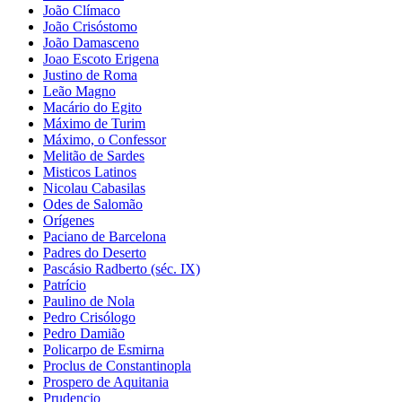
João Clímaco
João Crisóstomo
João Damasceno
Joao Escoto Erigena
Justino de Roma
Leão Magno
Macário do Egito
Máximo de Turim
Máximo, o Confessor
Melitão de Sardes
Misticos Latinos
Nicolau Cabasilas
Odes de Salomão
Orígenes
Paciano de Barcelona
Padres do Deserto
Pascásio Radberto (séc. IX)
Patrício
Paulino de Nola
Pedro Crisólogo
Pedro Damião
Policarpo de Esmirna
Proclus de Constantinopla
Prospero de Aquitania
Prudencio