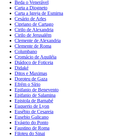
Beda o Venerável
Carta a Diogneto
Carta a Igreja de Esmirna
Cesário de Arles
Cipriano de Cartago
Cirilo de Alexandria
Cirilo de Jerusalém
Clemente de Alexandria
Clemente de Roma
Columbano
Cromácio de Aquiléia
Diádoco de Foticeia
Didaké
Ditos e Maximas
Doroteu de Gaza
Efrém o Sírio
Epifanio de Benevento
Epifanio de Salamina
Epistola de Barnabé
Euquerio de Lyon
Eusébio de Cesareia
Eusebio Galicano
Evágrio do Ponto
Faustino de Roma
Filoteu do Sinai