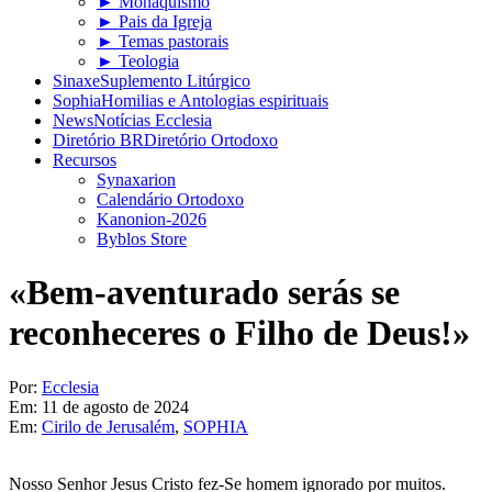
► Monaquismo
► Pais da Igreja
► Temas pastorais
► Teologia
Sinaxe
Suplemento Litúrgico
Sophia
Homilias e Antologias espirituais
News
Notícias Ecclesia
Diretório BR
Diretório Ortodoxo
Recursos
Synaxarion
Calendário Ortodoxo
Kanonion-2026
Byblos Store
«Bem-aventurado serás se
reconheceres o Filho de Deus!»
Por:
Ecclesia
Em:
11 de agosto de 2024
Em:
Cirilo de Jerusalém
,
SOPHIA
Nosso Senhor Jesus Cristo fez-Se homem ignorado por muitos.