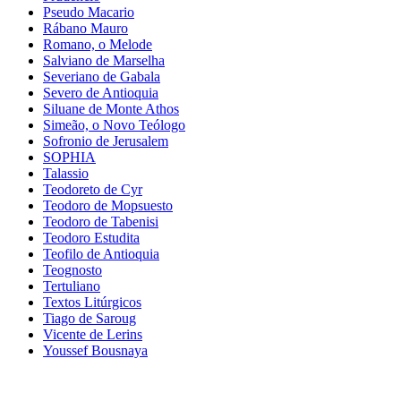
Pseudo Macario
Rábano Mauro
Romano, o Melode
Salviano de Marselha
Severiano de Gabala
Severo de Antioquia
Siluane de Monte Athos
Simeão, o Novo Teólogo
Sofronio de Jerusalem
SOPHIA
Talassio
Teodoreto de Cyr
Teodoro de Mopsuesto
Teodoro de Tabenisi
Teodoro Estudita
Teofilo de Antioquia
Teognosto
Tertuliano
Textos Litúrgicos
Tiago de Saroug
Vicente de Lerins
Youssef Bousnaya