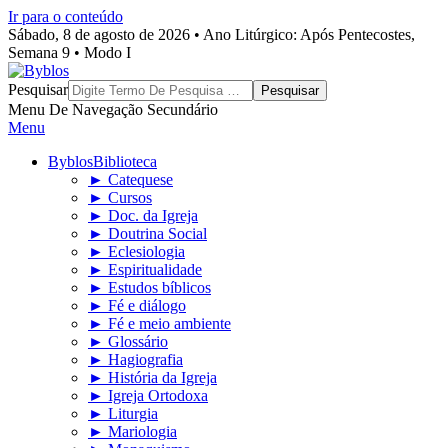
Ir para o conteúdo
Sábado, 8 de agosto de 2026 • Ano Litúrgico: Após Pentecostes,
Semana 9 • Modo I
Byblos
Pesquisar
Menu De Navegação Secundário
Menu
Byblos
Biblioteca
► Catequese
► Cursos
► Doc. da Igreja
► Doutrina Social
► Eclesiologia
► Espiritualidade
► Estudos bíblicos
► Fé e diálogo
► Fé e meio ambiente
► Glossário
► Hagiografia
► História da Igreja
► Igreja Ortodoxa
► Liturgia
► Mariologia