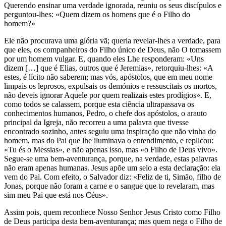
Querendo ensinar uma verdade ignorada, reuniu os seus discípulos e
perguntou-lhes: «Quem dizem os homens que é o Filho do
homem?»
Ele não procurava uma glória vã; queria revelar-lhes a verdade, para
que eles, os companheiros do Filho único de Deus, não O tomassem
por um homem vulgar. E, quando eles Lhe responderam: «Uns
dizem […] que é Elias, outros que é Jeremias», retorquiu-lhes: «A
estes, é lícito não saberem; mas vós, apóstolos, que em meu nome
limpais os leprosos, expulsais os demónios e ressuscitais os mortos,
não deveis ignorar Aquele por quem realizais estes prodígios». E,
como todos se calassem, porque esta ciência ultrapassava os
conhecimentos humanos, Pedro, o chefe dos apóstolos, o arauto
principal da Igreja, não recorreu a uma palavra que tivesse
encontrado sozinho, antes seguiu uma inspiração que não vinha do
homem, mas do Pai que lhe iluminava o entendimento, e replicou:
«Tu és o Messias», e não apenas isso, mas «o Filho de Deus vivo».
Segue-se uma bem-aventurança, porque, na verdade, estas palavras
não eram apenas humanas. Jesus apõe um selo a esta declaração: ela
vem do Pai. Com efeito, o Salvador diz: «Feliz de ti, Simão, filho de
Jonas, porque não foram a carne e o sangue que to revelaram, mas
sim meu Pai que está nos Céus».
Assim pois, quem reconhece Nosso Senhor Jesus Cristo como Filho
de Deus participa desta bem-aventurança; mas quem nega o Filho de