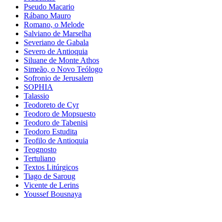
Pseudo Macario
Rábano Mauro
Romano, o Melode
Salviano de Marselha
Severiano de Gabala
Severo de Antioquia
Siluane de Monte Athos
Simeão, o Novo Teólogo
Sofronio de Jerusalem
SOPHIA
Talassio
Teodoreto de Cyr
Teodoro de Mopsuesto
Teodoro de Tabenisi
Teodoro Estudita
Teofilo de Antioquia
Teognosto
Tertuliano
Textos Litúrgicos
Tiago de Saroug
Vicente de Lerins
Youssef Bousnaya