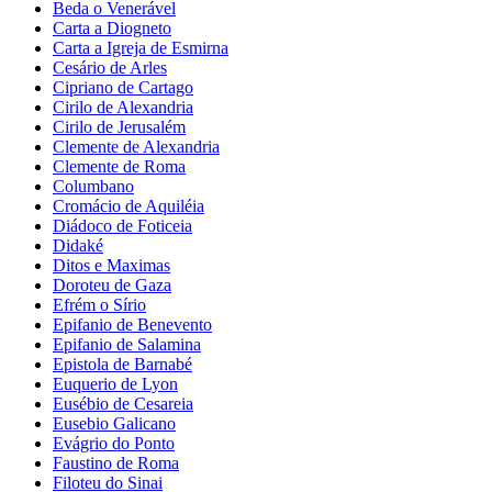
Beda o Venerável
Carta a Diogneto
Carta a Igreja de Esmirna
Cesário de Arles
Cipriano de Cartago
Cirilo de Alexandria
Cirilo de Jerusalém
Clemente de Alexandria
Clemente de Roma
Columbano
Cromácio de Aquiléia
Diádoco de Foticeia
Didaké
Ditos e Maximas
Doroteu de Gaza
Efrém o Sírio
Epifanio de Benevento
Epifanio de Salamina
Epistola de Barnabé
Euquerio de Lyon
Eusébio de Cesareia
Eusebio Galicano
Evágrio do Ponto
Faustino de Roma
Filoteu do Sinai