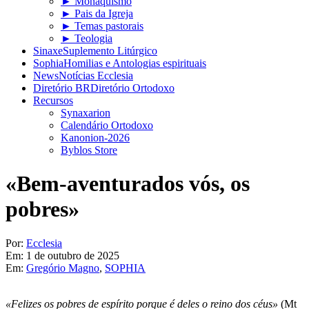
► Monaquismo
► Pais da Igreja
► Temas pastorais
► Teologia
Sinaxe
Suplemento Litúrgico
Sophia
Homilias e Antologias espirituais
News
Notícias Ecclesia
Diretório BR
Diretório Ortodoxo
Recursos
Synaxarion
Calendário Ortodoxo
Kanonion-2026
Byblos Store
«Bem-aventurados vós, os
pobres»
Por:
Ecclesia
Em:
1 de outubro de 2025
Em:
Gregório Magno
,
SOPHIA
«Felizes os pobres de espírito porque é deles o reino dos céus»
(Mt