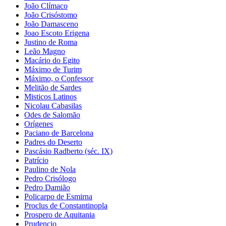
João Clímaco
João Crisóstomo
João Damasceno
Joao Escoto Erigena
Justino de Roma
Leão Magno
Macário do Egito
Máximo de Turim
Máximo, o Confessor
Melitão de Sardes
Misticos Latinos
Nicolau Cabasilas
Odes de Salomão
Orígenes
Paciano de Barcelona
Padres do Deserto
Pascásio Radberto (séc. IX)
Patrício
Paulino de Nola
Pedro Crisólogo
Pedro Damião
Policarpo de Esmirna
Proclus de Constantinopla
Prospero de Aquitania
Prudencio