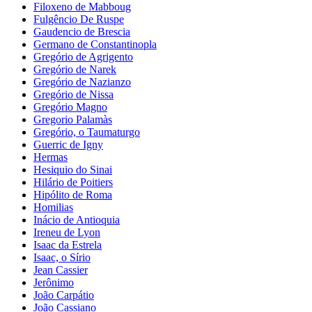
Filoxeno de Mabboug
Fulgêncio De Ruspe
Gaudencio de Brescia
Germano de Constantinopla
Gregório de Agrigento
Gregório de Narek
Gregório de Nazianzo
Gregório de Nissa
Gregório Magno
Gregorio Palamàs
Gregório, o Taumaturgo
Guerric de Igny
Hermas
Hesiquio do Sinai
Hilário de Poitiers
Hipólito de Roma
Homilias
Inácio de Antioquia
Ireneu de Lyon
Isaac da Estrela
Isaac, o Sírio
Jean Cassier
Jerônimo
João Carpátio
João Cassiano