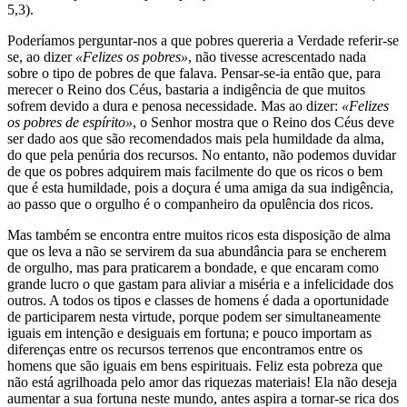
5,3).
Poderíamos perguntar-nos a que pobres quereria a Verdade referir-se
se, ao dizer
«Felizes os pobres»
, não tivesse acrescentado nada
sobre o tipo de pobres de que falava. Pensar-se-ia então que, para
merecer o Reino dos Céus, bastaria a indigência de que muitos
sofrem devido a dura e penosa necessidade. Mas ao dizer:
«Felizes
os pobres de espírito»
, o Senhor mostra que o Reino dos Céus deve
ser dado aos que são recomendados mais pela humildade da alma,
do que pela penúria dos recursos. No entanto, não podemos duvidar
de que os pobres adquirem mais facilmente do que os ricos o bem
que é esta humildade, pois a doçura é uma amiga da sua indigência,
ao passo que o orgulho é o companheiro da opulência dos ricos.
Mas também se encontra entre muitos ricos esta disposição de alma
que os leva a não se servirem da sua abundância para se encherem
de orgulho, mas para praticarem a bondade, e que encaram como
grande lucro o que gastam para aliviar a miséria e a infelicidade dos
outros. A todos os tipos e classes de homens é dada a oportunidade
de participarem nesta virtude, porque podem ser simultaneamente
iguais em intenção e desiguais em fortuna; e pouco importam as
diferenças entre os recursos terrenos que encontramos entre os
homens que são iguais em bens espirituais. Feliz esta pobreza que
não está agrilhoada pelo amor das riquezas materiais! Ela não deseja
aumentar a sua fortuna neste mundo, antes aspira a tornar-se rica dos