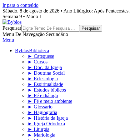
Ir para o conteúdo
Sábado, 8 de agosto de 2026 • Ano Litúrgico: Após Pentecostes,
Semana 9 • Modo I
Byblos
Pesquisar
Menu De Navegação Secundário
Menu
Byblos
Biblioteca
► Catequese
► Cursos
► Doc. da Igreja
► Doutrina Social
► Eclesiologia
► Espiritualidade
► Estudos bíblicos
► Fé e diálogo
► Fé e meio ambiente
► Glossário
► Hagiografia
► História da Igreja
► Igreja Ortodoxa
► Liturgia
► Mariologia