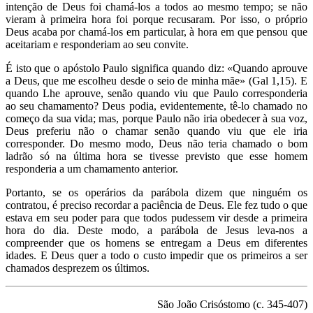
intenção de Deus foi chamá-los a todos ao mesmo tempo; se não
vieram à primeira hora foi porque recusaram. Por isso, o próprio
Deus acaba por chamá-los em particular, à hora em que pensou que
aceitariam e responderiam ao seu convite.
É isto que o apóstolo Paulo significa quando diz: «Quando aprouve
a Deus, que me escolheu desde o seio de minha mãe» (Gal 1,15). E
quando Lhe aprouve, senão quando viu que Paulo corresponderia
ao seu chamamento? Deus podia, evidentemente, tê-lo chamado no
começo da sua vida; mas, porque Paulo não iria obedecer à sua voz,
Deus preferiu não o chamar senão quando viu que ele iria
corresponder. Do mesmo modo, Deus não teria chamado o bom
ladrão só na última hora se tivesse previsto que esse homem
responderia a um chamamento anterior.
Portanto, se os operários da parábola dizem que ninguém os
contratou, é preciso recordar a paciência de Deus. Ele fez tudo o que
estava em seu poder para que todos pudessem vir desde a primeira
hora do dia. Deste modo, a parábola de Jesus leva-nos a
compreender que os homens se entregam a Deus em diferentes
idades. E Deus quer a todo o custo impedir que os primeiros a ser
chamados desprezem os últimos.
São João Crisóstomo (c. 345-407)