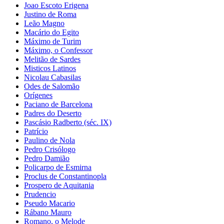
Joao Escoto Erigena
Justino de Roma
Leão Magno
Macário do Egito
Máximo de Turim
Máximo, o Confessor
Melitão de Sardes
Misticos Latinos
Nicolau Cabasilas
Odes de Salomão
Orígenes
Paciano de Barcelona
Padres do Deserto
Pascásio Radberto (séc. IX)
Patrício
Paulino de Nola
Pedro Crisólogo
Pedro Damião
Policarpo de Esmirna
Proclus de Constantinopla
Prospero de Aquitania
Prudencio
Pseudo Macario
Rábano Mauro
Romano, o Melode