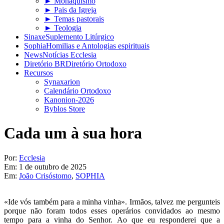
► Monaquismo
► Pais da Igreja
► Temas pastorais
► Teologia
Sinaxe
Suplemento Litúrgico
Sophia
Homilias e Antologias espirituais
News
Notícias Ecclesia
Diretório BR
Diretório Ortodoxo
Recursos
Synaxarion
Calendário Ortodoxo
Kanonion-2026
Byblos Store
Cada um à sua hora
Por:
Ecclesia
Em:
1 de outubro de 2025
Em:
João Crisóstomo
,
SOPHIA
«Ide vós também para a minha vinha». Irmãos, talvez me pergunteis
porque não foram todos esses operários convidados ao mesmo
tempo para a vinha do Senhor. Ao que eu responderei que a