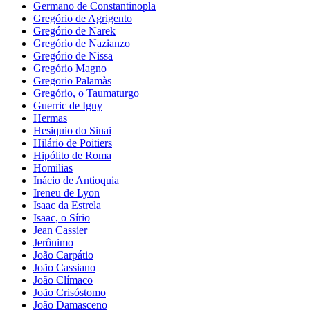
Germano de Constantinopla
Gregório de Agrigento
Gregório de Narek
Gregório de Nazianzo
Gregório de Nissa
Gregório Magno
Gregorio Palamàs
Gregório, o Taumaturgo
Guerric de Igny
Hermas
Hesiquio do Sinai
Hilário de Poitiers
Hipólito de Roma
Homilias
Inácio de Antioquia
Ireneu de Lyon
Isaac da Estrela
Isaac, o Sírio
Jean Cassier
Jerônimo
João Carpátio
João Cassiano
João Clímaco
João Crisóstomo
João Damasceno