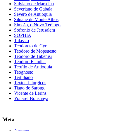
Salviano de Marselha
Severiano de Gabala
Severo de Antioquia
Siluane de Monte Athos
Simeão, o Novo Teólogo
Sofronio de Jerusalem
SOPHIA
Talassio
Teodoreto de Cyr
Teodoro de Mopsuesto
Teodoro de Tabenisi
Teodoro Estudita
Teofilo de Antioquia
Teognosto
Tertuliano
Textos Litúrgicos
Tiago de Saroug
Vicente de Lerins
Youssef Bousnaya
Meta
Acessar