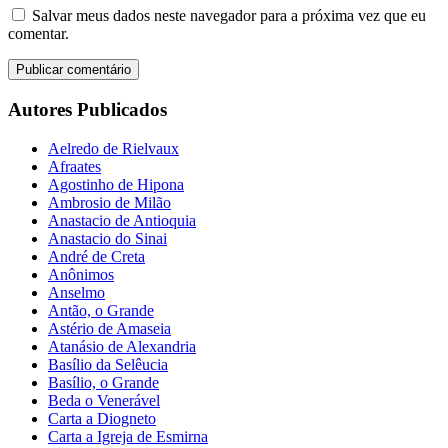
Salvar meus dados neste navegador para a próxima vez que eu
comentar.
Autores Publicados
Aelredo de Rielvaux
Afraates
Agostinho de Hipona
Ambrosio de Milão
Anastacio de Antioquia
Anastacio do Sinai
André de Creta
Anônimos
Anselmo
Antão, o Grande
Astério de Amaseia
Atanásio de Alexandria
Basílio da Selêucia
Basílio, o Grande
Beda o Venerável
Carta a Diogneto
Carta a Igreja de Esmirna