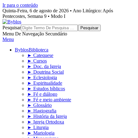
Ir para o conteúdo
Quinta-Feira, 6 de agosto de 2026 • Ano Litúrgico: Após
Pentecostes, Semana 9 • Modo I
Byblos
Pesquisar
Menu De Navegação Secundário
Menu
Byblos
Biblioteca
► Catequese
► Cursos
► Doc. da Igreja
► Doutrina Social
► Eclesiologia
► Espiritualidade
► Estudos bíblicos
► Fé e diálogo
► Fé e meio ambiente
► Glossário
► Hagiografia
► História da Igreja
► Igreja Ortodoxa
► Liturgia
► Mariologia