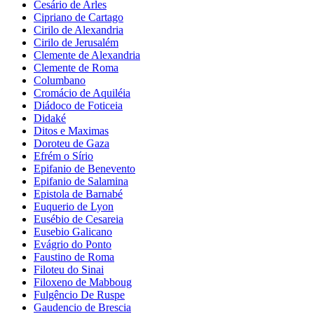
Cesário de Arles
Cipriano de Cartago
Cirilo de Alexandria
Cirilo de Jerusalém
Clemente de Alexandria
Clemente de Roma
Columbano
Cromácio de Aquiléia
Diádoco de Foticeia
Didaké
Ditos e Maximas
Doroteu de Gaza
Efrém o Sírio
Epifanio de Benevento
Epifanio de Salamina
Epistola de Barnabé
Euquerio de Lyon
Eusébio de Cesareia
Eusebio Galicano
Evágrio do Ponto
Faustino de Roma
Filoteu do Sinai
Filoxeno de Mabboug
Fulgêncio De Ruspe
Gaudencio de Brescia