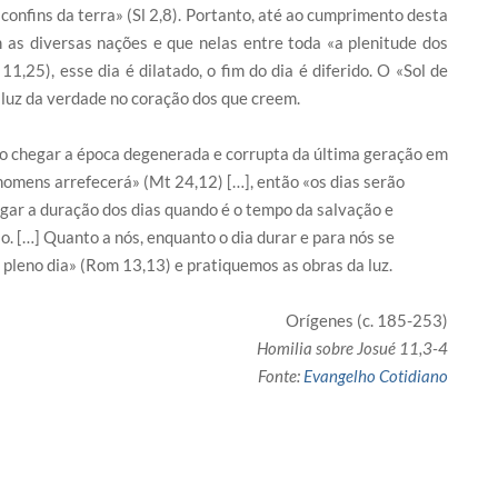
onfins da terra» (Sl 2,8). Portanto, até ao cumprimento desta
 as diversas nações e que nelas entre toda «a plenitude dos
1,25), esse dia é dilatado, o fim do dia é diferido. O «Sol de
 luz da verdade no coração dos que creem.
o chegar a época degenerada e corrupta da última geração em
 homens arrefecerá» (Mt 24,12) […], então «os dias serão
gar a duração dos dias quando é o tempo da salvação e
. […] Quanto a nós, enquanto o dia durar e para nós se
leno dia» (Rom 13,13) e pratiquemos as obras da luz.
Orígenes (c. 185-253)
Homilia sobre Josué 11,3-4
Fonte:
Evangelho Cotidiano