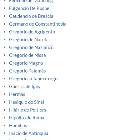
Filoxeno de Mabboug
Fulgêncio De Ruspe
Gaudencio de Brescia
Germano de Constantinopla
Gregório de Agrigento
Gregório de Narek
Gregório de Nazianzo
Gregório de Nissa
Gregório Magno
Gregorio Palamàs
Gregório, o Taumaturgo
Guerric de Igny
Hermas
Hesiquio do Sinai
Hilário de Poitiers
Hipólito de Roma
Homilias
Inácio de Antioquia