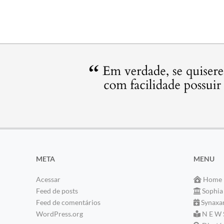
META
MENU
Acessar
Home
Feed de posts
Sophia
Feed de comentários
Synaxa
WordPress.org
N E W 