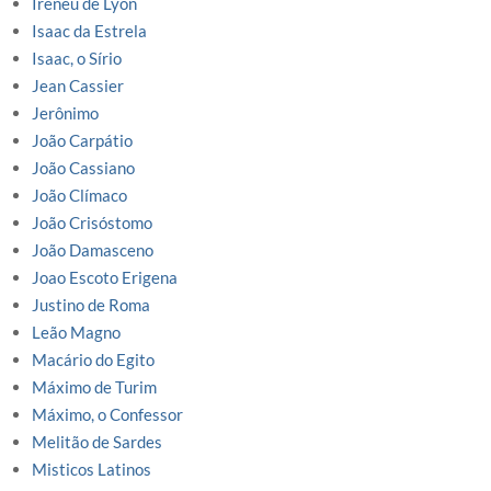
Ireneu de Lyon
Isaac da Estrela
Isaac, o Sírio
Jean Cassier
Jerônimo
João Carpátio
João Cassiano
João Clímaco
João Crisóstomo
João Damasceno
Joao Escoto Erigena
Justino de Roma
Leão Magno
Macário do Egito
Máximo de Turim
Máximo, o Confessor
Melitão de Sardes
Misticos Latinos