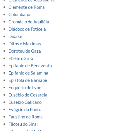
Clemente de Roma
Columbano
Cromácio de Aquiléia
Diádoco de Foticeia
Didaké
Ditos e Maximas
Doroteu de Gaza
Efrém o Sírio
Epifanio de Benevento
Epifanio de Salamina
Epistola de Barnabé
Euquerio de Lyon
Eusébio de Cesareia
Eusebio Galicano
Evágrio do Ponto
Faustino de Roma
Filoteu do Sinai