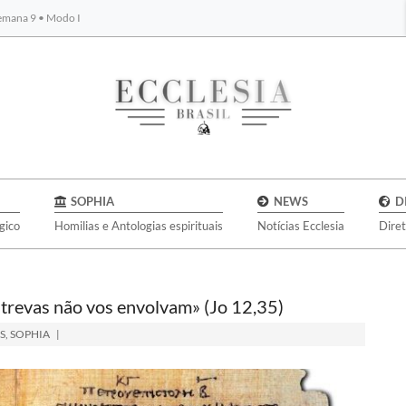
Semana 9 • Modo I
BYBLOS
SOPHIA
NEWS
D
gico
Homilias e Antologias espirituais
Notícias Ecclesia
Dire
 trevas não vos envolvam» (Jo 12,35)
S
,
SOPHIA