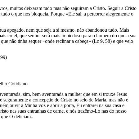
ros, muitos deixaram tudo mas não seguiram a Cristo. Seguir a Cristo
 tudo o que nos bloqueia. Porque «Ele sai, a percorrer alegremente o
nua apegado, nem que seja a si mesmo, não abandonou tudo. Mais
mais cruel, que senhor será mais impiedoso para o homem do que a sua
que não tinha sequer «onde reclinar a cabeça» (Lc 9, 58) e que veio
499)
elho Cotidiano
aventurada, sim, bem-aventurada a mulher que em si trouxe Jesus
 seguramente a concepção de Cristo no seio de Maria, mas não é
uém ouvir a Minha voz e abrir a porta, Eu entrarei na sua casa e
isto nas suas entranhas de carne, e nós trazêmo-Lo nas do nosso
 que O deliciam..