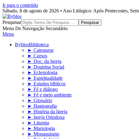
Ir para o conteúdo
Sábado, 8 de agosto de 2026 • Ano Litúrgico: Após Pentecostes, Se
Byblos
Pesquisar
Menu De Navegação Secundário
Menu
Byblos
Biblioteca
► Catequese
► Cursos
► Doc. da Igreja
► Doutrina Social
► Eclesiologia
► Espiritualidade
► Estudos bíblicos
► Fé e diálogo
► Fé e meio ambiente
► Glossário
► Hagiografia
► História da Igreja
► Igreja Ortodoxa
► Liturgia
► Mariologia
► Monaquismo