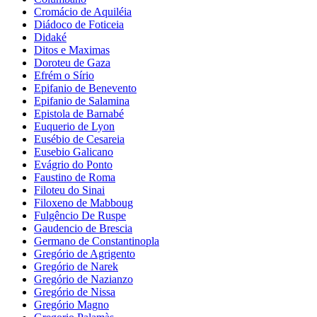
Cromácio de Aquiléia
Diádoco de Foticeia
Didaké
Ditos e Maximas
Doroteu de Gaza
Efrém o Sírio
Epifanio de Benevento
Epifanio de Salamina
Epistola de Barnabé
Euquerio de Lyon
Eusébio de Cesareia
Eusebio Galicano
Evágrio do Ponto
Faustino de Roma
Filoteu do Sinai
Filoxeno de Mabboug
Fulgêncio De Ruspe
Gaudencio de Brescia
Germano de Constantinopla
Gregório de Agrigento
Gregório de Narek
Gregório de Nazianzo
Gregório de Nissa
Gregório Magno