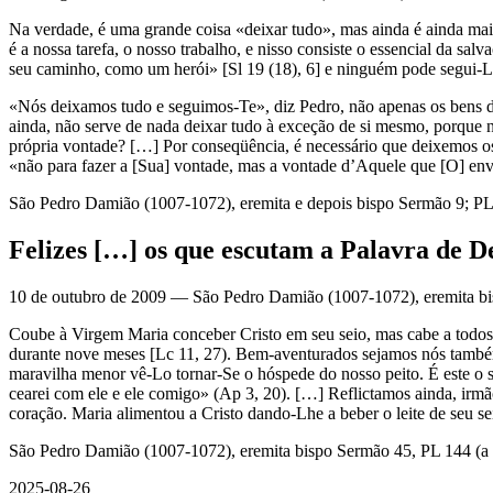
Na verdade, é uma grande coisa «deixar tudo», mas ainda é ainda mai
é a nossa tarefa, o nosso trabalho, e nisso consiste o essencial da 
seu caminho, como um herói» [Sl 19 (18), 6] e ninguém pode segui-
«Nós deixamos tudo e seguimos-Te», diz Pedro, não apenas os bens 
ainda, não serve de nada deixar tudo à exceção de si mesmo, porque 
própria vontade? […] Por conseqüência, é necessário que deixemos os
«não para fazer a [Sua] vontade, mas a vontade d’Aquele que [O] envi
São Pedro Damião (1007-1072), eremita e depois bispo Sermão 9; PL 
Felizes […] os que escutam a Palavra de D
10 de outubro de 2009 — São Pedro Damião (1007-1072), eremita bis
Coube à Virgem Maria conceber Cristo em seu seio, mas cabe a todos 
durante nove meses [Lc 11, 27). Bem-aventurados sejamos nós també
maravilha menor vê-Lo tornar-Se o hóspede do nosso peito. É este o se
cearei com ele e ele comigo» (Ap 3, 20). […] Reflictamos ainda, irm
coração. Maria alimentou a Cristo dando-Lhe a beber o leite de seu s
São Pedro Damião (1007-1072), eremita bispo Sermão 45, PL 144 (a p
2025-08-26