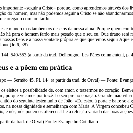
s importante «seguir a Cristo» porque, como aprendemos através dos liv
salvação do homem, mas não podemos seguir a Cristo se não abandonarmos
Lo carregado com um fardo.
deste mundo mas também os desejos da nossa alma. Porque quem conti
não há para o homem fardo mais pesado que o seu eu. Que tirano será 
 nossos bens e a nossa vontade própria se que queremos seguir Aquele 
ou» (Jo 6, 38).
144, 549-553 (a partir da trad. Delhougne, Les Pères commentent, p. 
eus e a põem em prática
po — Sermão 45, PL 144 (a partir da trad. de Orval) — Fonte: Evang
os eleitos a possibilidade de, com amor, o trazermos no coração. Bem-
m, porque velamos por trazê-Lo sempre no coração. Grande maravilha é
ntido do seguinte testemunho de João: «Eu estou à porta e bato: se alg
ãos, na nossa dignidade e semelhança com Maria. A Virgem concebeu Cr
eio, e nós, nós podemos oferecer-Lhe a refeição variada das boas acções
artir da trad. de Orval) Fonte: Evangelho Cotidiano