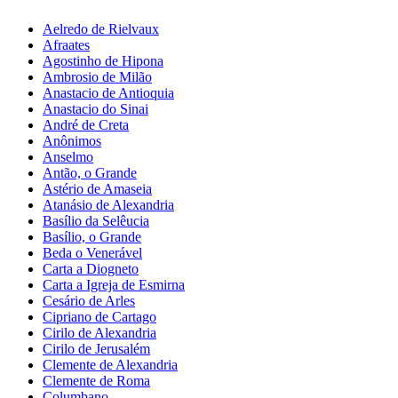
Aelredo de Rielvaux
Afraates
Agostinho de Hipona
Ambrosio de Milão
Anastacio de Antioquia
Anastacio do Sinai
André de Creta
Anônimos
Anselmo
Antão, o Grande
Astério de Amaseia
Atanásio de Alexandria
Basílio da Selêucia
Basílio, o Grande
Beda o Venerável
Carta a Diogneto
Carta a Igreja de Esmirna
Cesário de Arles
Cipriano de Cartago
Cirilo de Alexandria
Cirilo de Jerusalém
Clemente de Alexandria
Clemente de Roma
Columbano