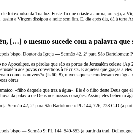
ele foi expulso da Tua luz. Foste Tu que criaste a aurora, ou seja, a Vi
, assim a Virgem dissipou a noite sem fim. E, dia após dia, dá à terra 
u, […] o mesmo sucede com a palavra que s
ois bispo, Doutor da Igreja — Sermão 42, 2º para São Bartolomeu: PL 
o no Apocalipse, as pérolas que são as portas da Jerusalém celeste (Ap 
 Jerusalém aos povos convertidos à fé cristã. E aqueles que graças a ele
 voam como as nuvens?» (Is 60, 8), nuvens que se condensam em água 
boas obras.
amaico, «filho daquele que traz a água». Ele é o filho deste Deus que 
 chuva da palavra de Deus nos nossos corações. Assim, eles bebem a águ
eja Sermão 42, 2º para São Bartolomeu: PL 144, 726, 728 C-D (a partir
pois bispo — Sermão 9; PL 144, 549-553 (a partir da trad. Delhougne