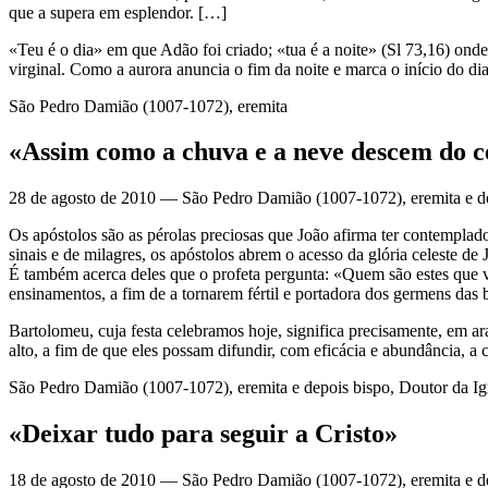
que a supera em esplendor. […]
«Teu é o dia» em que Adão foi criado; «tua é a noite» (Sl 73,16) onde 
virginal. Como a aurora anuncia o fim da noite e marca o início do dia
São Pedro Damião (1007-1072), eremita
«Assim como a chuva e a neve descem do cé
28 de agosto de 2010 — São Pedro Damião (1007-1072), eremita e dep
Os apóstolos são as pérolas preciosas que João afirma ter contemplad
sinais e de milagres, os apóstolos abrem o acesso da glória celeste de
É também acerca deles que o profeta pergunta: «Quem são estes que
ensinamentos, a fim de a tornarem fértil e portadora dos germens das 
Bartolomeu, cuja festa celebramos hoje, significa precisamente, em ar
alto, a fim de que eles possam difundir, com eficácia e abundância, a
São Pedro Damião (1007-1072), eremita e depois bispo, Doutor da Igr
«Deixar tudo para seguir a Cristo»
18 de agosto de 2010 — São Pedro Damião (1007-1072), eremita e de