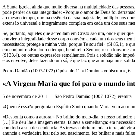
A Santa Igreja, ainda que muito diversa na multiplicidade das pessoas,
pode perder da sua integridade: «Porque o amor de Deus foi derramado
ao mesmo tempo, uno na essência da sua majestade, múltiplo nos dons 
extensão universal e integralmente completa em cada um dos seus m
Se, portanto, aqueles que acreditam em Cristo são um, onde quer que a
convier à integralidade desse corpo convém a cada um dos seus membro
necessitado; protege a minha vida, porque Te sou fiel» (Sl 85,1), e 
em conjunto: «Em todo o tempo, bendirei o Senhor, o seu louvor esta
(Sl 33,4), ou outras expressões semelhantes. Pois a solidão não impede
e os envolve, deles fazendo um só, é que faz que aqui haja uma solid
Pedro Damião (1007-1072) Opúsculo 11 « Dominus vobiscum », 6
«A Virgem Maria que foi para o mundo int
5 de novembro de 2011 — São Pedro Damião (1007-1072), eremita
«Quem é essa?» pergunta o Espírito Santo quando Maria vem ao mund
«Desponta como a aurora.» No brilho do meio-dia, o nosso primeiro p
[…] Ele deu-lhe a imagem eterna; faltava a semelhança: era necessário
com toda a sua descendência. As trevas cobriram toda a terra, até v
anuncia a verdadeira luz; pelo seu nascimento, fez brilhar a mais fulg