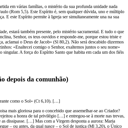
artida em várias famílias, o mistério da sua profunda unidade nada
aulo (Rom 5,5). Este Espírito é, sem qualquer dúvida, uno e múltiplo
. E este Espírito permite à Igreja ser simultaneamente una na sua
dade, estará também presente, pelo mistério sacramental. E tudo o que
clina, Senhor, os teus ouvidos e responde-me, porque estou triste e
rça, aclamai o Deus de Jacob» (Sl 80,2). Não será descabido dizermos
ozinhos: «Enaltecei comigo o Senhor, exaltemos juntos o seu nome»
no singular. A força do Espírito Santo que habita em cada um dos fiéis
ção depois da comunhão)
rante como o Sol» (Ct 6,10). […]
oisa mais gloriosa para o concebido que assemelhar-se ao Criador?
eitou a honra de tal privilégio […] e entregou-se à morte nas trevas,
ue as dissipasse. […] Mas com a Virgem desponta a aurora: Maria
segue – ou antes, da qual nasce – o Sol de justiça (Ml 3,20), o Único