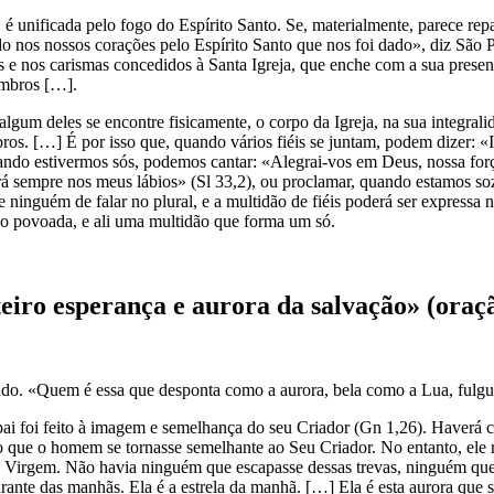
 é unificada pelo fogo do Espírito Santo. Se, materialmente, parece rep
 nos nossos corações pelo Espírito Santo que nos foi dado», diz São P
e nos carismas concedidos à Santa Igreja, que enche com a sua presença
embros […].
lgum deles se encontre fisicamente, o corpo da Igreja, na sua integrali
s. […] É por isso que, quando vários fiéis se juntam, podem dizer: «In
quando estivermos sós, podemos cantar: «Alegrai-vos em Deus, nossa fo
rá sempre nos meus lábios» (Sl 33,2), ou proclamar, quando estamos s
 ninguém de falar no plural, e a multidão de fiéis poderá ser expressa 
ão povoada, e ali uma multidão que forma um só.
eiro esperança e aurora da salvação» (ora
o. «Quem é essa que desponta como a aurora, bela como a Lua, fulgu
ai foi feito à imagem e semelhança do seu Criador (Gn 1,26). Haverá c
 que o homem se tornasse semelhante ao Seu Criador. No entanto, ele rej
ir a Virgem. Não havia ninguém que escapasse dessas trevas, ninguém q
urante das manhãs. Ela é a estrela da manhã. […] Ela é esta aurora que 