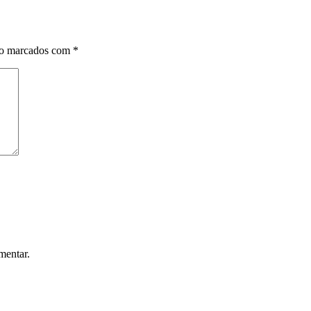
ão marcados com
*
mentar.