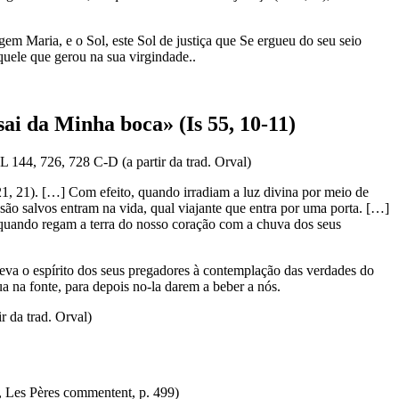
rgem Maria, e o Sol, este Sol de justiça que Se ergueu do seu seio
Aquele que gerou na sua virgindade..
ai da Minha boca» (Is 55, 10-11)
144, 726, 728 C-D (a partir da trad. Orval)
21, 21). […] Com efeito, quando irradiam a luz divina por meio de
s são salvos entram na vida, qual viajante que entra por uma porta. […]
quando regam a terra do nosso coração com a chuva dos seus
eleva o espírito dos seus pregadores à contemplação das verdades do
a na fonte, para depois no-la darem a beber a nós.
 da trad. Orval)
, Les Pères commentent, p. 499)