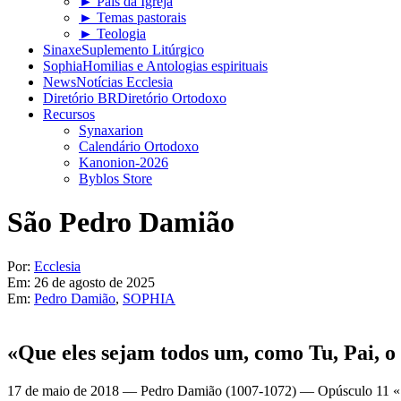
► Pais da Igreja
► Temas pastorais
► Teologia
Sinaxe
Suplemento Litúrgico
Sophia
Homilias e Antologias espirituais
News
Notícias Ecclesia
Diretório BR
Diretório Ortodoxo
Recursos
Synaxarion
Calendário Ortodoxo
Kanonion-2026
Byblos Store
São Pedro Damião
Por:
Ecclesia
Em:
26 de agosto de 2025
Em:
Pedro Damião
,
SOPHIA
«Que eles sejam todos um, como Tu, Pai, 
17 de maio de 2018 — Pedro Damião (1007-1072) — Opúsculo 11 «