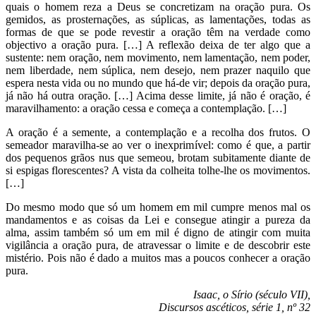
quais o homem reza a Deus se concretizam na oração pura. Os
gemidos, as prosternações, as súplicas, as lamentações, todas as
formas de que se pode revestir a oração têm na verdade como
objectivo a oração pura. […] A reflexão deixa de ter algo que a
sustente: nem oração, nem movimento, nem lamentação, nem poder,
nem liberdade, nem súplica, nem desejo, nem prazer naquilo que
espera nesta vida ou no mundo que há-de vir; depois da oração pura,
já não há outra oração. […] Acima desse limite, já não é oração, é
maravilhamento: a oração cessa e começa a contemplação. […]
A oração é a semente, a contemplação e a recolha dos frutos. O
semeador maravilha-se ao ver o inexprimível: como é que, a partir
dos pequenos grãos nus que semeou, brotam subitamente diante de
si espigas florescentes? A vista da colheita tolhe-lhe os movimentos.
[…]
Do mesmo modo que só um homem em mil cumpre menos mal os
mandamentos e as coisas da Lei e consegue atingir a pureza da
alma, assim também só um em mil é digno de atingir com muita
vigilância a oração pura, de atravessar o limite e de descobrir este
mistério. Pois não é dado a muitos mas a poucos conhecer a oração
pura.
Isaac, o Sírio (século VII),
Discursos ascéticos, série 1, nº 32