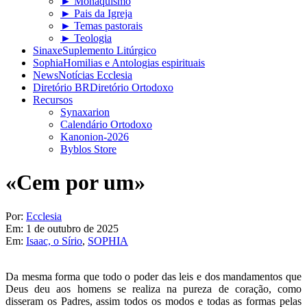
► Monaquismo
► Pais da Igreja
► Temas pastorais
► Teologia
Sinaxe
Suplemento Litúrgico
Sophia
Homilias e Antologias espirituais
News
Notícias Ecclesia
Diretório BR
Diretório Ortodoxo
Recursos
Synaxarion
Calendário Ortodoxo
Kanonion-2026
Byblos Store
«Cem por um»
Por:
Ecclesia
Em:
1 de outubro de 2025
Em:
Isaac, o Sírio
,
SOPHIA
Da mesma forma que todo o poder das leis e dos mandamentos que
Deus deu aos homens se realiza na pureza de coração, como
disseram os Padres, assim todos os modos e todas as formas pelas