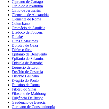
Cipriano de Cartago
Cirilo de Alexandria
Cirilo de Jerusalém
Clemente de Alexandria
Clemente de Roma
Columbano
Cromácio de Aquiléia
Diádoco de Foticeia
Didaké
Ditos e Maximas
Doroteu de Gaza
Efrém o Sírio
Epifanio de Benevento
Epifanio de Salamina
Epistola de Barnabé
Euquerio de Lyon
Eusébio de Cesareia
Eusebio Galicano
Evágrio do Ponto
Faustino de Roma
Filoteu do Sinai
Filoxeno de Mabboug
Fulgêncio De Ruspe
Gaudencio de Brescia
Germano de Constantinopla