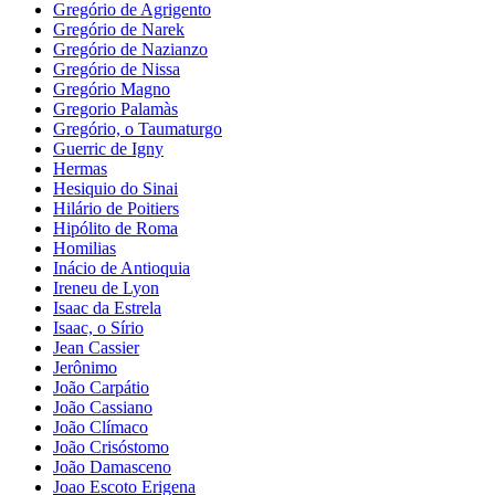
Gregório de Agrigento
Gregório de Narek
Gregório de Nazianzo
Gregório de Nissa
Gregório Magno
Gregorio Palamàs
Gregório, o Taumaturgo
Guerric de Igny
Hermas
Hesiquio do Sinai
Hilário de Poitiers
Hipólito de Roma
Homilias
Inácio de Antioquia
Ireneu de Lyon
Isaac da Estrela
Isaac, o Sírio
Jean Cassier
Jerônimo
João Carpátio
João Cassiano
João Clímaco
João Crisóstomo
João Damasceno
Joao Escoto Erigena