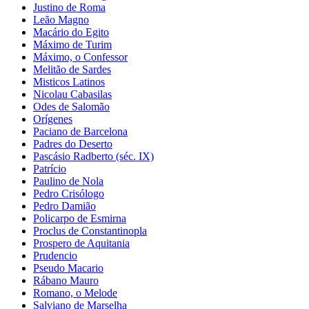
Justino de Roma
Leão Magno
Macário do Egito
Máximo de Turim
Máximo, o Confessor
Melitão de Sardes
Misticos Latinos
Nicolau Cabasilas
Odes de Salomão
Orígenes
Paciano de Barcelona
Padres do Deserto
Pascásio Radberto (séc. IX)
Patrício
Paulino de Nola
Pedro Crisólogo
Pedro Damião
Policarpo de Esmirna
Proclus de Constantinopla
Prospero de Aquitania
Prudencio
Pseudo Macario
Rábano Mauro
Romano, o Melode
Salviano de Marselha