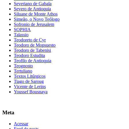
Severiano de Gabala
Severo de Antioquia
Siluane de Monte Athos
Simeão, o Novo Teólogo
Sofronio de Jerusalem
SOPHIA
Talassio
Teodoreto de Cyr
Teodoro de Mopsuesto
Teodoro de Tabenisi
Teodoro Estudita
Teofilo de Antioquia
Teognosto
Tertuliano
Textos Litúrgicos
Tiago de Saroug
Vicente de Lerins
Youssef Bousnaya
Meta
Acessar
Feed de posts