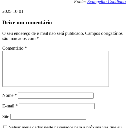
Fonte:
Evangelho Cotidiano
2025-10-01
Deixe um comentário
O seu endereço de e-mail não será publicado.
Campos obrigatórios
são marcados com
*
Comentário
*
Nome
*
E-mail
*
Site
Salvar meus dados neste navegador para a próxima vez que eu