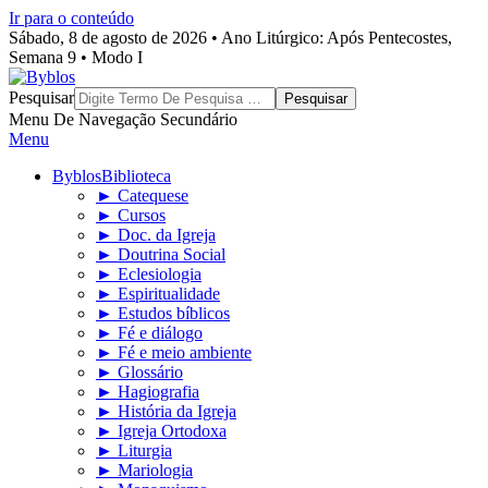
Ir para o conteúdo
Sábado, 8 de agosto de 2026 • Ano Litúrgico: Após Pentecostes,
Semana 9 • Modo I
Byblos
Pesquisar
Menu De Navegação Secundário
Menu
Byblos
Biblioteca
► Catequese
► Cursos
► Doc. da Igreja
► Doutrina Social
► Eclesiologia
► Espiritualidade
► Estudos bíblicos
► Fé e diálogo
► Fé e meio ambiente
► Glossário
► Hagiografia
► História da Igreja
► Igreja Ortodoxa
► Liturgia
► Mariologia