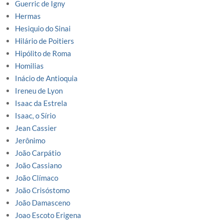
Guerric de Igny
Hermas
Hesiquio do Sinai
Hilário de Poitiers
Hipólito de Roma
Homilias
Inácio de Antioquia
Ireneu de Lyon
Isaac da Estrela
Isaac, o Sírio
Jean Cassier
Jerônimo
João Carpátio
João Cassiano
João Clímaco
João Crisóstomo
João Damasceno
Joao Escoto Erigena