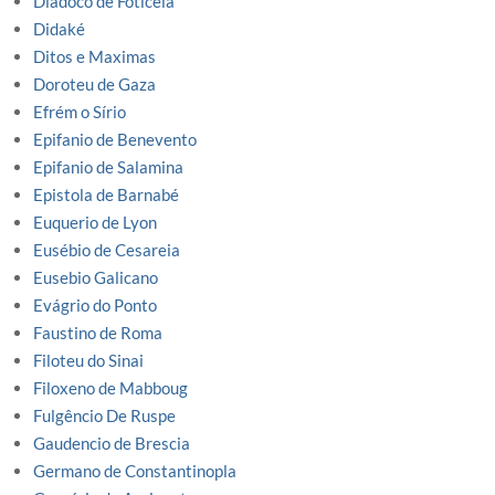
Diádoco de Foticeia
Didaké
Ditos e Maximas
Doroteu de Gaza
Efrém o Sírio
Epifanio de Benevento
Epifanio de Salamina
Epistola de Barnabé
Euquerio de Lyon
Eusébio de Cesareia
Eusebio Galicano
Evágrio do Ponto
Faustino de Roma
Filoteu do Sinai
Filoxeno de Mabboug
Fulgêncio De Ruspe
Gaudencio de Brescia
Germano de Constantinopla