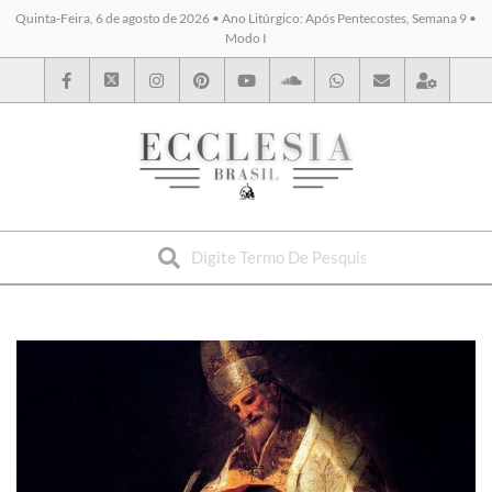
Quinta-Feira, 6 de agosto de 2026 • Ano Litúrgico: Após Pentecostes, Semana 9 •
Modo I
BYBLOS