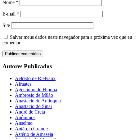
Nome
*
E-mail
*
Site
Salvar meus dados neste navegador para a próxima vez que eu
comentar.
Autores Publicados
Aelredo de Rielvaux
Afraates
Agostinho de Hipona
Ambrosio de Milão
Anastacio de Antioquia
Anastacio do Sinai
André de Creta
Anônimos
Anselmo
Antão, o Grande
Astério de Amaseia