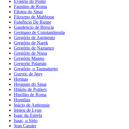
Evágrio do Ponto
Faustino de Roma
Filoteu do Sinai
Filoxeno de Mabboug
Fulgêncio De Ruspe
Gaudencio de Brescia
Germano de Constantinopla
Gregório de Agrigento
Gregório de Narek
Gregório de Nazianzo
Gregório de Nissa
Gregório Magno
Gregorio Palamàs
Gregório, o Taumaturgo
Guerric de Igny
Hermas
Hesiquio do Sinai
Hilário de Poitiers
Hipólito de Roma
Homilias
Inácio de Antioquia
Ireneu de Lyon
Isaac da Estrela
Isaac, o Sírio
Jean Cassier