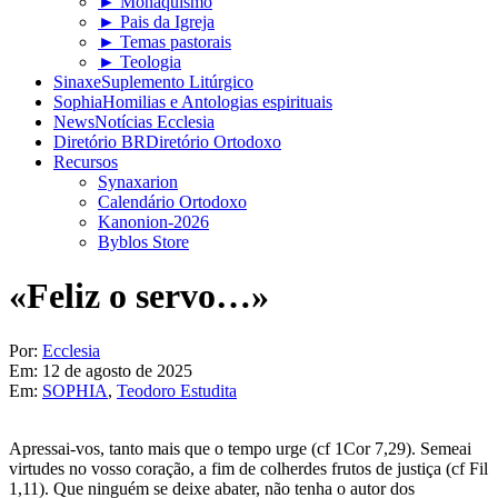
► Monaquismo
► Pais da Igreja
► Temas pastorais
► Teologia
Sinaxe
Suplemento Litúrgico
Sophia
Homilias e Antologias espirituais
News
Notícias Ecclesia
Diretório BR
Diretório Ortodoxo
Recursos
Synaxarion
Calendário Ortodoxo
Kanonion-2026
Byblos Store
«Feliz o servo…»
Por:
Ecclesia
Em:
12 de agosto de 2025
Em:
SOPHIA
,
Teodoro Estudita
Apressai-vos, tanto mais que o tempo urge (cf 1Cor 7,29). Semeai
virtudes no vosso coração, a fim de colherdes frutos de justiça (cf Fil
1,11). Que ninguém se deixe abater, não tenha o autor dos