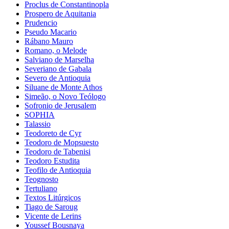
Proclus de Constantinopla
Prospero de Aquitania
Prudencio
Pseudo Macario
Rábano Mauro
Romano, o Melode
Salviano de Marselha
Severiano de Gabala
Severo de Antioquia
Siluane de Monte Athos
Simeão, o Novo Teólogo
Sofronio de Jerusalem
SOPHIA
Talassio
Teodoreto de Cyr
Teodoro de Mopsuesto
Teodoro de Tabenisi
Teodoro Estudita
Teofilo de Antioquia
Teognosto
Tertuliano
Textos Litúrgicos
Tiago de Saroug
Vicente de Lerins
Youssef Bousnaya