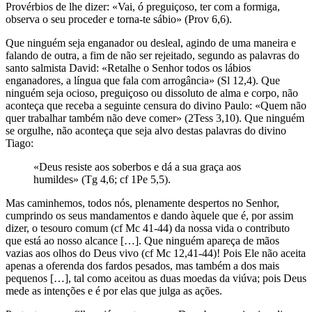
Provérbios de lhe dizer: «Vai, ó preguiçoso, ter com a formiga,
observa o seu proceder e torna-te sábio» (Prov 6,6).
Que ninguém seja enganador ou desleal, agindo de uma maneira e
falando de outra, a fim de não ser rejeitado, segundo as palavras do
santo salmista David: «Retalhe o Senhor todos os lábios
enganadores, a língua que fala com arrogância» (Sl 12,4). Que
ninguém seja ocioso, preguiçoso ou dissoluto de alma e corpo, não
aconteça que receba a seguinte censura do divino Paulo: «Quem não
quer trabalhar também não deve comer» (2Tess 3,10). Que ninguém
se orgulhe, não aconteça que seja alvo destas palavras do divino
Tiago:
«Deus resiste aos soberbos e dá a sua graça aos
humildes» (Tg 4,6; cf 1Pe 5,5).
Mas caminhemos, todos nós, plenamente despertos no Senhor,
cumprindo os seus mandamentos e dando àquele que é, por assim
dizer, o tesouro comum (cf Mc 41-44) da nossa vida o contributo
que está ao nosso alcance […]. Que ninguém apareça de mãos
vazias aos olhos do Deus vivo (cf Mc 12,41-44)! Pois Ele não aceita
apenas a oferenda dos fardos pesados, mas também a dos mais
pequenos […], tal como aceitou as duas moedas da viúva; pois Deus
mede as intenções e é por elas que julga as ações.