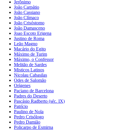
Jerônimo
João Carpátio
João Cassiano
João Clímaco
João Crisóstomo
João Damasceno
Joao Escoto Erigena
Justino de Roma
Leão Magno
Macário do Egito
Máximo de Turim
Máximo, o Confessor
Melitão de Sardes
Misticos Latinos
Nicolau Cabasilas
Odes de Salomão
Orígenes
Paciano de Barcelona
Padres do Deserto
Pascásio Radberto (séc. IX)
Patrício
Paulino de Nola
Pedro Crisólogo
Pedro Damião
Policarpo de Esmirna