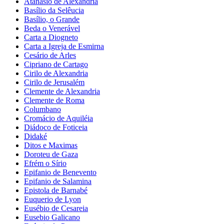
Atanásio de Alexandria
Basílio da Selêucia
Basílio, o Grande
Beda o Venerável
Carta a Diogneto
Carta a Igreja de Esmirna
Cesário de Arles
Cipriano de Cartago
Cirilo de Alexandria
Cirilo de Jerusalém
Clemente de Alexandria
Clemente de Roma
Columbano
Cromácio de Aquiléia
Diádoco de Foticeia
Didaké
Ditos e Maximas
Doroteu de Gaza
Efrém o Sírio
Epifanio de Benevento
Epifanio de Salamina
Epistola de Barnabé
Euquerio de Lyon
Eusébio de Cesareia
Eusebio Galicano