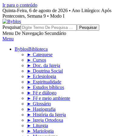
Ir para o conteúdo
Quinta-Feira, 6 de agosto de 2026 • Ano Litúrgico: Após
Pentecostes, Semana 9 • Modo I
Byblos
Pesquisar
Menu De Navegação Secundário
Menu
Byblos
Biblioteca
► Catequese
► Cursos
► Doc. da Igreja
► Doutrina Social
► Eclesiologia
► Espiritualidade
► Estudos bíblicos
► Fé e diálogo
► Fé e meio ambiente
► Glossário
► Hagiografia
► História da Igreja
► Igreja Ortodoxa
► Liturgia
► Mariologia