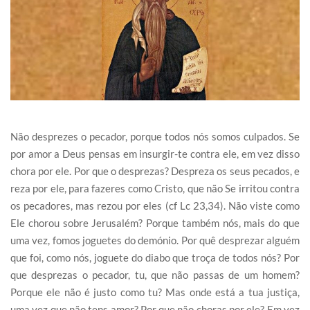
Não desprezes o pecador, porque todos nós somos culpados. Se
por amor a Deus pensas em insurgir-te contra ele, em vez disso
chora por ele. Por que o desprezas? Despreza os seus pecados, e
reza por ele, para fazeres como Cristo, que não Se irritou contra
os pecadores, mas rezou por eles (cf Lc 23,34). Não viste como
Ele chorou sobre Jerusalém? Porque também nós, mais do que
uma vez, fomos joguetes do demónio. Por quê desprezar alguém
que foi, como nós, joguete do diabo que troça de todos nós? Por
que desprezas o pecador, tu, que não passas de um homem?
Porque ele não é justo como tu? Mas onde está a tua justiça,
uma vez que não tens amor? Por que não choras por ele? Em vez