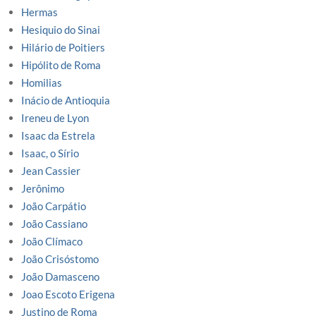
Hermas
Hesiquio do Sinai
Hilário de Poitiers
Hipólito de Roma
Homilias
Inácio de Antioquia
Ireneu de Lyon
Isaac da Estrela
Isaac, o Sírio
Jean Cassier
Jerônimo
João Carpátio
João Cassiano
João Clímaco
João Crisóstomo
João Damasceno
Joao Escoto Erigena
Justino de Roma