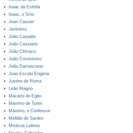
Isaac da Estrela
Isaac, o Sírio
Jean Cassier
Jerônimo
João Carpátio
João Cassiano
João Clímaco
João Crisóstomo
João Damasceno
Joao Escoto Erigena
Justino de Roma
Leão Magno
Macário do Egito
Máximo de Turim
Máximo, o Confessor
Melitão de Sardes
Misticos Latinos
Nicolau Cabasilas