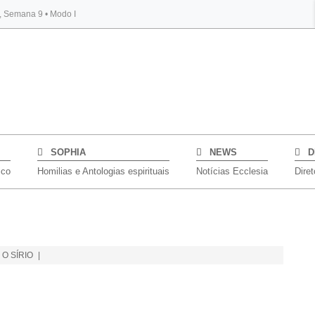
s, Semana 9 • Modo I
BYBLOS
SOPHIA
NEWS
D
ico
Homilias e Antologias espirituais
Notícias Ecclesia
Diret
 O SÍRIO