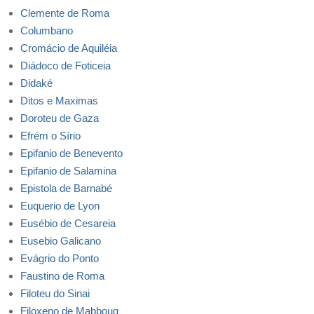
Clemente de Roma
Columbano
Cromácio de Aquiléia
Diádoco de Foticeia
Didaké
Ditos e Maximas
Doroteu de Gaza
Efrém o Sírio
Epifanio de Benevento
Epifanio de Salamina
Epistola de Barnabé
Euquerio de Lyon
Eusébio de Cesareia
Eusebio Galicano
Evágrio do Ponto
Faustino de Roma
Filoteu do Sinai
Filoxeno de Mabboug