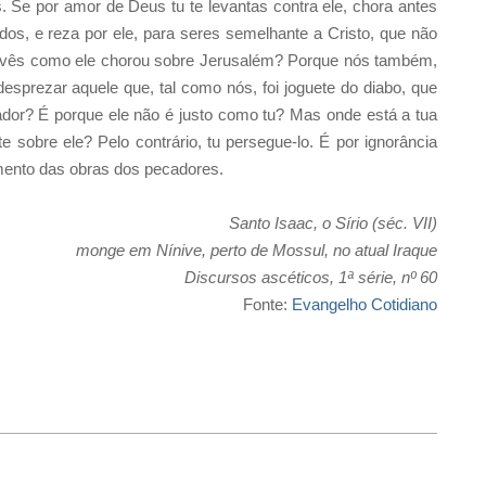
Se por amor de Deus tu te levantas contra ele, chora antes
s, e reza por ele, para seres semelhante a Cristo, que não
ão vês como ele chorou sobre Jerusalém? Porque nós também,
sprezar aquele que, tal como nós, foi joguete do diabo, que
dor? É porque ele não é justo como tu? Mas onde está a tua
 sobre ele? Pelo contrário, tu persegue-lo. É por ignorância
nimento das obras dos pecadores.
Santo Isaac, o Sírio (séc. VII)
monge em Nínive, perto de Mossul, no atual Iraque
Discursos ascéticos, 1ª série, nº 60
Fonte:
Evangelho Cotidiano