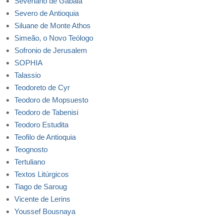
Severiano de Gabala
Severo de Antioquia
Siluane de Monte Athos
Simeão, o Novo Teólogo
Sofronio de Jerusalem
SOPHIA
Talassio
Teodoreto de Cyr
Teodoro de Mopsuesto
Teodoro de Tabenisi
Teodoro Estudita
Teofilo de Antioquia
Teognosto
Tertuliano
Textos Litúrgicos
Tiago de Saroug
Vicente de Lerins
Youssef Bousnaya