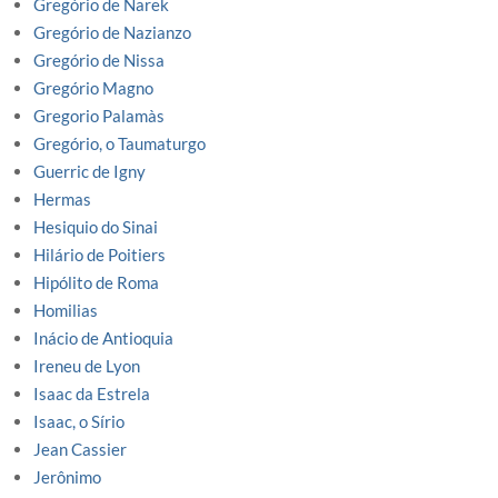
Gregório de Narek
Gregório de Nazianzo
Gregório de Nissa
Gregório Magno
Gregorio Palamàs
Gregório, o Taumaturgo
Guerric de Igny
Hermas
Hesiquio do Sinai
Hilário de Poitiers
Hipólito de Roma
Homilias
Inácio de Antioquia
Ireneu de Lyon
Isaac da Estrela
Isaac, o Sírio
Jean Cassier
Jerônimo