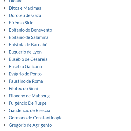
Didaké
Ditos e Maximas
Doroteu de Gaza
Efrém o Sírio
Epifanio de Benevento
Epifanio de Salamina
Epistola de Barnabé
Euquerio de Lyon
Eusébio de Cesareia
Eusebio Galicano
Evágrio do Ponto
Faustino de Roma
Filoteu do Sinai
Filoxeno de Mabboug
Fulgêncio De Ruspe
Gaudencio de Brescia
Germano de Constantinopla
Gregório de Agrigento