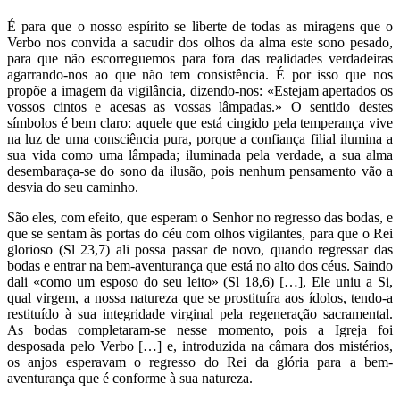
É para que o nosso espírito se liberte de todas as miragens que o
Verbo nos convida a sacudir dos olhos da alma este sono pesado,
para que não escorreguemos para fora das realidades verdadeiras
agarrando-nos ao que não tem consistência. É por isso que nos
propõe a imagem da vigilância, dizendo-nos: «Estejam apertados os
vossos cintos e acesas as vossas lâmpadas.» O sentido destes
símbolos é bem claro: aquele que está cingido pela temperança vive
na luz de uma consciência pura, porque a confiança filial ilumina a
sua vida como uma lâmpada; iluminada pela verdade, a sua alma
desembaraça-se do sono da ilusão, pois nenhum pensamento vão a
desvia do seu caminho.
São eles, com efeito, que esperam o Senhor no regresso das bodas, e
que se sentam às portas do céu com olhos vigilantes, para que o Rei
glorioso (Sl 23,7) ali possa passar de novo, quando regressar das
bodas e entrar na bem-aventurança que está no alto dos céus. Saindo
dali «como um esposo do seu leito» (Sl 18,6) […], Ele uniu a Si,
qual virgem, a nossa natureza que se prostituíra aos ídolos, tendo-a
restituído à sua integridade virginal pela regeneração sacramental.
As bodas completaram-se nesse momento, pois a Igreja foi
desposada pelo Verbo […] e, introduzida na câmara dos mistérios,
os anjos esperavam o regresso do Rei da glória para a bem-
aventurança que é conforme à sua natureza.