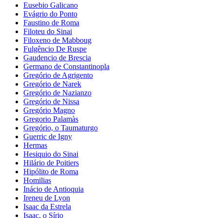
Eusebio Galicano
Evágrio do Ponto
Faustino de Roma
Filoteu do Sinai
Filoxeno de Mabboug
Fulgêncio De Ruspe
Gaudencio de Brescia
Germano de Constantinopla
Gregório de Agrigento
Gregório de Narek
Gregório de Nazianzo
Gregório de Nissa
Gregório Magno
Gregorio Palamàs
Gregório, o Taumaturgo
Guerric de Igny
Hermas
Hesiquio do Sinai
Hilário de Poitiers
Hipólito de Roma
Homilias
Inácio de Antioquia
Ireneu de Lyon
Isaac da Estrela
Isaac, o Sírio