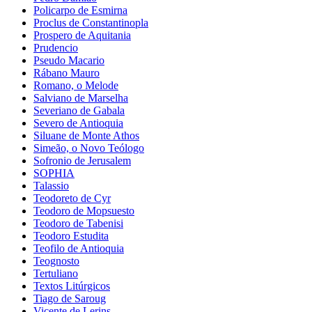
Policarpo de Esmirna
Proclus de Constantinopla
Prospero de Aquitania
Prudencio
Pseudo Macario
Rábano Mauro
Romano, o Melode
Salviano de Marselha
Severiano de Gabala
Severo de Antioquia
Siluane de Monte Athos
Simeão, o Novo Teólogo
Sofronio de Jerusalem
SOPHIA
Talassio
Teodoreto de Cyr
Teodoro de Mopsuesto
Teodoro de Tabenisi
Teodoro Estudita
Teofilo de Antioquia
Teognosto
Tertuliano
Textos Litúrgicos
Tiago de Saroug
Vicente de Lerins