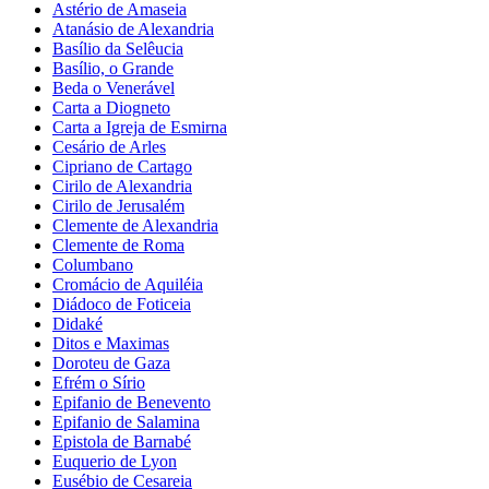
Astério de Amaseia
Atanásio de Alexandria
Basílio da Selêucia
Basílio, o Grande
Beda o Venerável
Carta a Diogneto
Carta a Igreja de Esmirna
Cesário de Arles
Cipriano de Cartago
Cirilo de Alexandria
Cirilo de Jerusalém
Clemente de Alexandria
Clemente de Roma
Columbano
Cromácio de Aquiléia
Diádoco de Foticeia
Didaké
Ditos e Maximas
Doroteu de Gaza
Efrém o Sírio
Epifanio de Benevento
Epifanio de Salamina
Epistola de Barnabé
Euquerio de Lyon
Eusébio de Cesareia