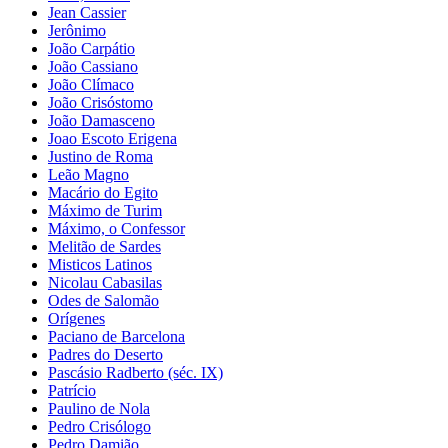
Jean Cassier
Jerônimo
João Carpátio
João Cassiano
João Clímaco
João Crisóstomo
João Damasceno
Joao Escoto Erigena
Justino de Roma
Leão Magno
Macário do Egito
Máximo de Turim
Máximo, o Confessor
Melitão de Sardes
Misticos Latinos
Nicolau Cabasilas
Odes de Salomão
Orígenes
Paciano de Barcelona
Padres do Deserto
Pascásio Radberto (séc. IX)
Patrício
Paulino de Nola
Pedro Crisólogo
Pedro Damião