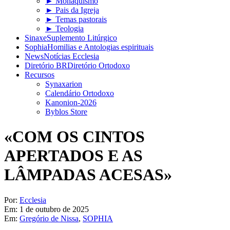
► Monaquismo
► Pais da Igreja
► Temas pastorais
► Teologia
Sinaxe
Suplemento Litúrgico
Sophia
Homilias e Antologias espirituais
News
Notícias Ecclesia
Diretório BR
Diretório Ortodoxo
Recursos
Synaxarion
Calendário Ortodoxo
Kanonion-2026
Byblos Store
«COM OS CINTOS
APERTADOS E AS
LÂMPADAS ACESAS»
Por:
Ecclesia
Em:
1 de outubro de 2025
Em:
Gregório de Nissa
,
SOPHIA