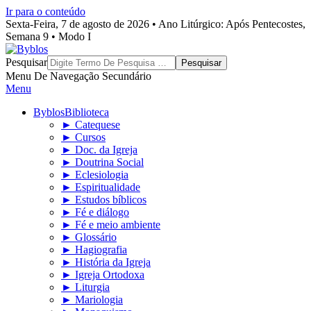
Ir para o conteúdo
Sexta-Feira, 7 de agosto de 2026 • Ano Litúrgico: Após Pentecostes,
Semana 9 • Modo I
Byblos
Pesquisar
Menu De Navegação Secundário
Menu
Byblos
Biblioteca
► Catequese
► Cursos
► Doc. da Igreja
► Doutrina Social
► Eclesiologia
► Espiritualidade
► Estudos bíblicos
► Fé e diálogo
► Fé e meio ambiente
► Glossário
► Hagiografia
► História da Igreja
► Igreja Ortodoxa
► Liturgia
► Mariologia