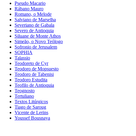
Pseudo Macario
Rábano Mauro
Romano, o Melode
Salviano de Marselha
Severiano de Gabala
Severo de Antioquia
Siluane de Monte Athos
Simeão, o Novo Teólogo
Sofronio de Jerusalem
SOPHIA
Talassio
Teodoreto de Cyr
Teodoro de Mopsuesto
Teodoro de Tabenisi
Teodoro Estudita
Teofilo de Antioquia
Teognosto
Tertuliano
Textos Litúrgicos
Tiago de Saroug
Vicente de Lerins
Youssef Bousnaya