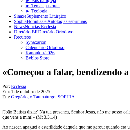
► Pais da Igreja
► Temas pastorais
► Teologia
Sinaxe
Suplemento Litúrgico
Sophia
Homilias e Antologias espirituais
News
Notícias Ecclesia
Diretório BR
Diretório Ortodoxo
Recursos
Synaxarion
Calendário Ortodoxo
Kanonion-2026
Byblos Store
«Começou a falar, bendizendo a
Por:
Ecclesia
Em:
1 de outubro de 2025
Em:
Gregório, o Taumaturgo
,
SOPHIA
[João Batista dizia:] Na tua presença, Senhor Jesus, não me posso cal
que vens a mim!» (Mt 3,3.14)
Ao nascer, apaguei a esterilidade daquela que me gerou; quando era 