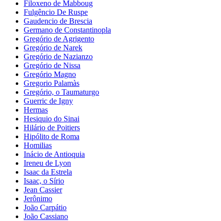
Filoxeno de Mabboug
Fulgêncio De Ruspe
Gaudencio de Brescia
Germano de Constantinopla
Gregório de Agrigento
Gregório de Narek
Gregório de Nazianzo
Gregório de Nissa
Gregório Magno
Gregorio Palamàs
Gregório, o Taumaturgo
Guerric de Igny
Hermas
Hesiquio do Sinai
Hilário de Poitiers
Hipólito de Roma
Homilias
Inácio de Antioquia
Ireneu de Lyon
Isaac da Estrela
Isaac, o Sírio
Jean Cassier
Jerônimo
João Carpátio
João Cassiano