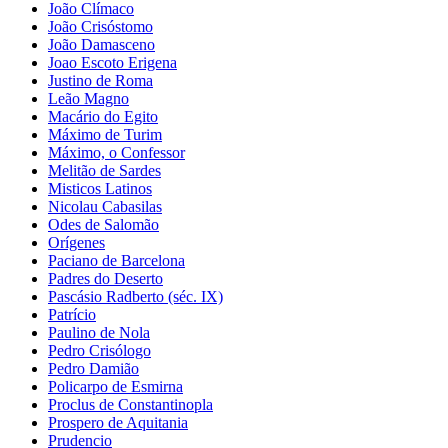
João Clímaco
João Crisóstomo
João Damasceno
Joao Escoto Erigena
Justino de Roma
Leão Magno
Macário do Egito
Máximo de Turim
Máximo, o Confessor
Melitão de Sardes
Misticos Latinos
Nicolau Cabasilas
Odes de Salomão
Orígenes
Paciano de Barcelona
Padres do Deserto
Pascásio Radberto (séc. IX)
Patrício
Paulino de Nola
Pedro Crisólogo
Pedro Damião
Policarpo de Esmirna
Proclus de Constantinopla
Prospero de Aquitania
Prudencio