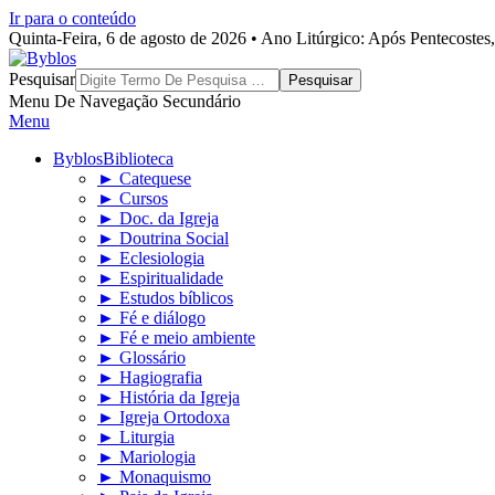
Ir para o conteúdo
Quinta-Feira, 6 de agosto de 2026 • Ano Litúrgico: Após Pentecoste
Byblos
Pesquisar
Menu De Navegação Secundário
Menu
Byblos
Biblioteca
► Catequese
► Cursos
► Doc. da Igreja
► Doutrina Social
► Eclesiologia
► Espiritualidade
► Estudos bíblicos
► Fé e diálogo
► Fé e meio ambiente
► Glossário
► Hagiografia
► História da Igreja
► Igreja Ortodoxa
► Liturgia
► Mariologia
► Monaquismo