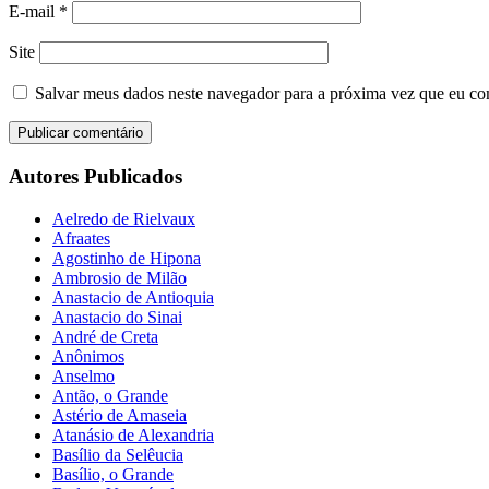
E-mail
*
Site
Salvar meus dados neste navegador para a próxima vez que eu co
Autores Publicados
Aelredo de Rielvaux
Afraates
Agostinho de Hipona
Ambrosio de Milão
Anastacio de Antioquia
Anastacio do Sinai
André de Creta
Anônimos
Anselmo
Antão, o Grande
Astério de Amaseia
Atanásio de Alexandria
Basílio da Selêucia
Basílio, o Grande