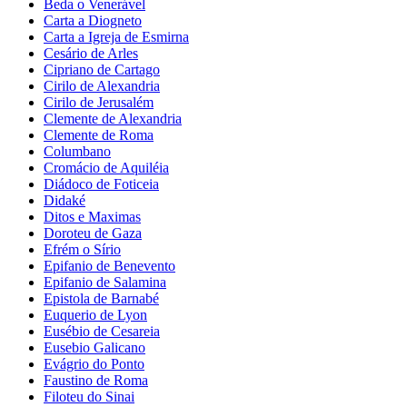
Beda o Venerável
Carta a Diogneto
Carta a Igreja de Esmirna
Cesário de Arles
Cipriano de Cartago
Cirilo de Alexandria
Cirilo de Jerusalém
Clemente de Alexandria
Clemente de Roma
Columbano
Cromácio de Aquiléia
Diádoco de Foticeia
Didaké
Ditos e Maximas
Doroteu de Gaza
Efrém o Sírio
Epifanio de Benevento
Epifanio de Salamina
Epistola de Barnabé
Euquerio de Lyon
Eusébio de Cesareia
Eusebio Galicano
Evágrio do Ponto
Faustino de Roma
Filoteu do Sinai