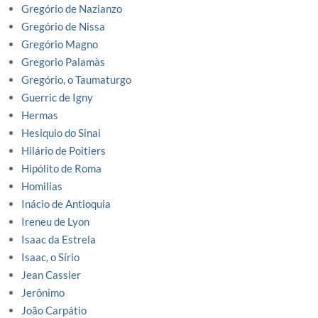
Gregório de Nazianzo
Gregório de Nissa
Gregório Magno
Gregorio Palamàs
Gregório, o Taumaturgo
Guerric de Igny
Hermas
Hesiquio do Sinai
Hilário de Poitiers
Hipólito de Roma
Homilias
Inácio de Antioquia
Ireneu de Lyon
Isaac da Estrela
Isaac, o Sírio
Jean Cassier
Jerônimo
João Carpátio