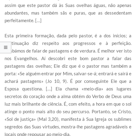
assim que este pastor dá às Suas ovelhas águas, não apenas
abundantes, mas também sãs e puras, que as dessedentam
perfeitamente. […]
Esta primeira formação, dada pelo pastor, é a dos inícios; a
continuação diz respeito aos progressos e à perfeição.
Acabámos de falar de pastagens e de verdura. É melhor ver isto
nos Evangelhos. Aí descobri este bom pastor a falar das
pastagens das ovelhas; Ele diz que é o pastor mas também a
porta: «Se alguém entrar por Mim, salvar-se-á; entrará e sairá e
achará pastagens» (Jo 10, 9). É por conseguinte Ele que a
Esposa questiona. […] Ela chama «meio-dia» aos lugares
secretos do coração onde a alma obtém do Verbo de Deus uma
luz mais brilhante de ciência. É, com efeito, a hora em que o sol
atinge o ponto mais alto do seu percurso. Portanto, se Cristo,
«Sol de justiça» (Mal 3,20), manifesta à Sua Igreja os sublimes
segredos das Suas virtudes, mostra-lhe pastagens agradáveis e
locais onde repousar ao meio-dia.