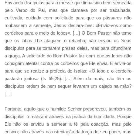
Enviando discípulos para a messe que tinha sido bem semeada
pelo Verbo do Pai, mas que clamava por ser trabalhada,
cultivada, cuidada com solicitude para que os pássaros não
roubassem a semente, Jesus declara-lhes: «Envio-vos como
cordeiros para o meio de lobos». […] O Bom Pastor não teme
que os lobos Lhe ataquem o rebanho; não enviou os Seus
discípulos para se tornarem presas deles, mas para difundirem
a graça. A solicitude do Bom Pastor faz com que os lobos não
consigam atentar contra os cordeiros que Ele envia. E envia-os
para que se realize a profecia de Isaías: «O lobo e o cordeiro
pastarão juntos» (Is 65,25). […] Além do mais, não têm os
discípulos ordem de nem sequer levarem um cajado na mão?
[…]
Portanto, aquilo que o humilde Senhor prescreveu, também os
discípulos o realizam através da prática da humildade. Porque
Ele não os enviou a semear a fé pela coacção, mas pelo
ensino; não através da ostentação da força do seu poder, mas