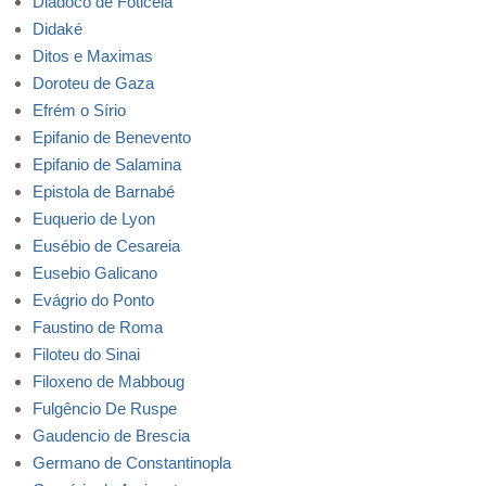
Diádoco de Foticeia
Didaké
Ditos e Maximas
Doroteu de Gaza
Efrém o Sírio
Epifanio de Benevento
Epifanio de Salamina
Epistola de Barnabé
Euquerio de Lyon
Eusébio de Cesareia
Eusebio Galicano
Evágrio do Ponto
Faustino de Roma
Filoteu do Sinai
Filoxeno de Mabboug
Fulgêncio De Ruspe
Gaudencio de Brescia
Germano de Constantinopla