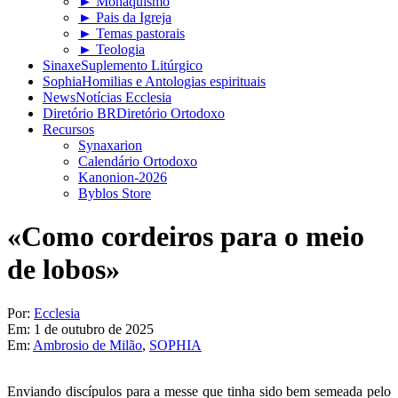
► Monaquismo
► Pais da Igreja
► Temas pastorais
► Teologia
Sinaxe
Suplemento Litúrgico
Sophia
Homilias e Antologias espirituais
News
Notícias Ecclesia
Diretório BR
Diretório Ortodoxo
Recursos
Synaxarion
Calendário Ortodoxo
Kanonion-2026
Byblos Store
«Como cordeiros para o meio
de lobos»
Por:
Ecclesia
Em:
1 de outubro de 2025
Em:
Ambrosio de Milão
,
SOPHIA
Enviando discípulos para a messe que tinha sido bem semeada pelo