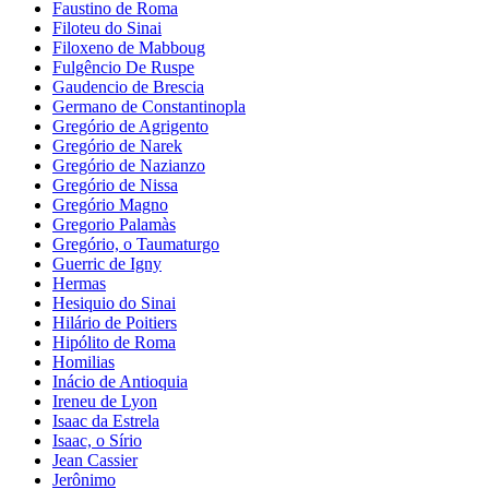
Faustino de Roma
Filoteu do Sinai
Filoxeno de Mabboug
Fulgêncio De Ruspe
Gaudencio de Brescia
Germano de Constantinopla
Gregório de Agrigento
Gregório de Narek
Gregório de Nazianzo
Gregório de Nissa
Gregório Magno
Gregorio Palamàs
Gregório, o Taumaturgo
Guerric de Igny
Hermas
Hesiquio do Sinai
Hilário de Poitiers
Hipólito de Roma
Homilias
Inácio de Antioquia
Ireneu de Lyon
Isaac da Estrela
Isaac, o Sírio
Jean Cassier
Jerônimo