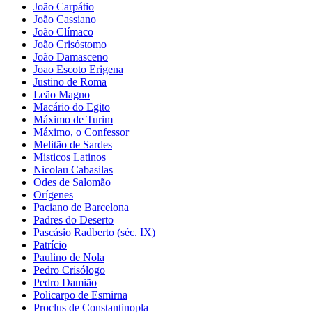
João Carpátio
João Cassiano
João Clímaco
João Crisóstomo
João Damasceno
Joao Escoto Erigena
Justino de Roma
Leão Magno
Macário do Egito
Máximo de Turim
Máximo, o Confessor
Melitão de Sardes
Misticos Latinos
Nicolau Cabasilas
Odes de Salomão
Orígenes
Paciano de Barcelona
Padres do Deserto
Pascásio Radberto (séc. IX)
Patrício
Paulino de Nola
Pedro Crisólogo
Pedro Damião
Policarpo de Esmirna
Proclus de Constantinopla