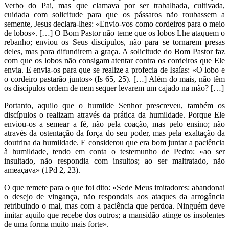
Verbo do Pai, mas que clamava por ser trabalhada, cultivada,
cuidada com solicitude para que os pássaros não roubassem a
semente, Jesus declara-lhes: «Envio-vos como cordeiros para o meio
de lobos». […] O Bom Pastor não teme que os lobos Lhe ataquem o
rebanho; enviou os Seus discípulos, não para se tornarem presas
deles, mas para difundirem a graça. A solicitude do Bom Pastor faz
com que os lobos não consigam atentar contra os cordeiros que Ele
envia. E envia-os para que se realize a profecia de Isaías: «O lobo e
o cordeiro pastarão juntos» (Is 65, 25). […] Além do mais, não têm
os discípulos ordem de nem sequer levarem um cajado na mão? […]
Portanto, aquilo que o humilde Senhor prescreveu, também os
discípulos o realizam através da prática da humildade. Porque Ele
enviou-os a semear a fé, não pela coação, mas pelo ensino; não
através da ostentação da força do seu poder, mas pela exaltação da
doutrina da humildade. E considerou que era bom juntar a paciência
à humildade, tendo em conta o testemunho de Pedro: «ao ser
insultado, não respondia com insultos; ao ser maltratado, não
ameaçava» (1Pd 2, 23).
O que remete para o que foi dito: «Sede Meus imitadores: abandonai
o desejo de vingança, não respondais aos ataques da arrogância
retribuindo o mal, mas com a paciência que perdoa. Ninguém deve
imitar aquilo que recebe dos outros; a mansidão atinge os insolentes
de uma forma muito mais forte».