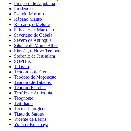
Prospero de Aquitania
Prudencio
Pseudo Macario
Rábano Mauro
Romano, o Melode
Salviano de Marselha
Severiano de Gabala
Severo de Antioquia
Siluane de Monte Athos
Simeão, o Novo Teólogo
Sofronio de Jerusalem
SOPHIA
Talassio
Teodoreto de Cyr
Teodoro de Mopsuesto
Teodoro de Tabenisi
Teodoro Estudita
Teofilo de Antioquia
Teognosto
Tertuliano
Textos Litúrgicos
Tiago de Saroug
Vicente de Lerins
Youssef Bousnaya