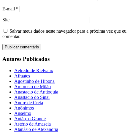
E-mail
*
Site
Salvar meus dados neste navegador para a próxima vez que eu
comentar.
Autores Publicados
Aelredo de Rielvaux
Afraates
Agostinho de Hipona
Ambrosio de Milão
Anastacio de Antioquia
Anastacio do Sinai
André de Creta
Anônimos
Anselmo
Antão, o Grande
Astério de Amaseia
Atanásio de Alexandria