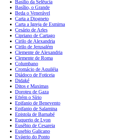
Basílio da Selêucia
Basílio, o Grande
Beda o Venerável
Carta a Diogneto
Carta a Igreja de Esmirna
Cesário de Arles
Cipriano de Cartago
Cirilo de Alexandria
Cirilo de Jerusalém
Clemente de Alexandria
Clemente de Roma
Columbano
Cromácio de Aquiléia
Diádoco de Foticeia
Didaké
Ditos e Maximas
Doroteu de Gaza
Efrém o Sírio
Epifanio de Benevento
Epifanio de Salamina
Epistola de Barnabé
Euquerio de Lyon
Eusébio de Cesareia
Eusebio Galicano
Evágrio do Ponto