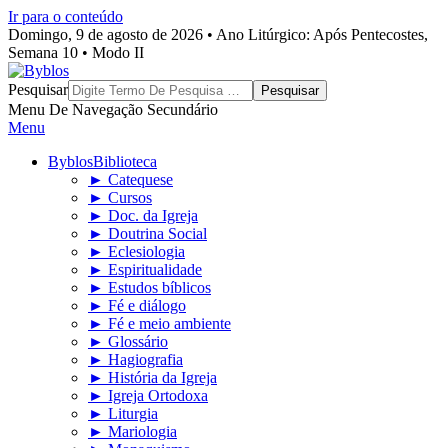
Ir para o conteúdo
Domingo, 9 de agosto de 2026 • Ano Litúrgico: Após Pentecostes,
Semana 10 • Modo II
Byblos
Pesquisar
Menu De Navegação Secundário
Menu
Byblos
Biblioteca
► Catequese
► Cursos
► Doc. da Igreja
► Doutrina Social
► Eclesiologia
► Espiritualidade
► Estudos bíblicos
► Fé e diálogo
► Fé e meio ambiente
► Glossário
► Hagiografia
► História da Igreja
► Igreja Ortodoxa
► Liturgia
► Mariologia