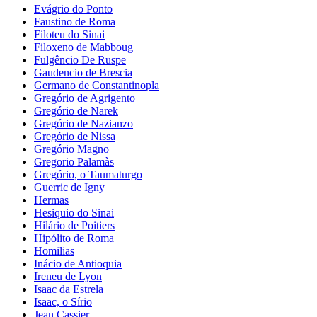
Evágrio do Ponto
Faustino de Roma
Filoteu do Sinai
Filoxeno de Mabboug
Fulgêncio De Ruspe
Gaudencio de Brescia
Germano de Constantinopla
Gregório de Agrigento
Gregório de Narek
Gregório de Nazianzo
Gregório de Nissa
Gregório Magno
Gregorio Palamàs
Gregório, o Taumaturgo
Guerric de Igny
Hermas
Hesiquio do Sinai
Hilário de Poitiers
Hipólito de Roma
Homilias
Inácio de Antioquia
Ireneu de Lyon
Isaac da Estrela
Isaac, o Sírio
Jean Cassier