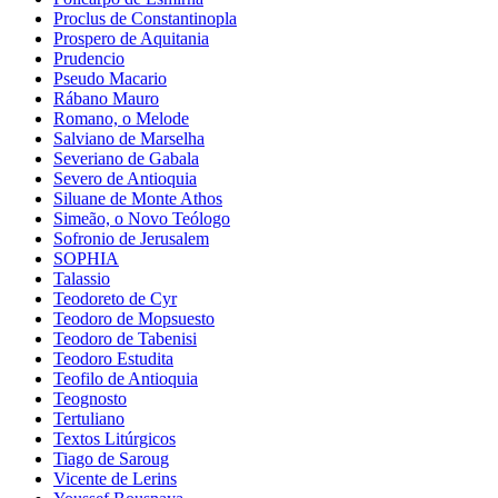
Proclus de Constantinopla
Prospero de Aquitania
Prudencio
Pseudo Macario
Rábano Mauro
Romano, o Melode
Salviano de Marselha
Severiano de Gabala
Severo de Antioquia
Siluane de Monte Athos
Simeão, o Novo Teólogo
Sofronio de Jerusalem
SOPHIA
Talassio
Teodoreto de Cyr
Teodoro de Mopsuesto
Teodoro de Tabenisi
Teodoro Estudita
Teofilo de Antioquia
Teognosto
Tertuliano
Textos Litúrgicos
Tiago de Saroug
Vicente de Lerins