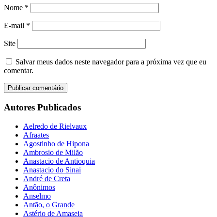
Nome
*
E-mail
*
Site
Salvar meus dados neste navegador para a próxima vez que eu
comentar.
Autores Publicados
Aelredo de Rielvaux
Afraates
Agostinho de Hipona
Ambrosio de Milão
Anastacio de Antioquia
Anastacio do Sinai
André de Creta
Anônimos
Anselmo
Antão, o Grande
Astério de Amaseia