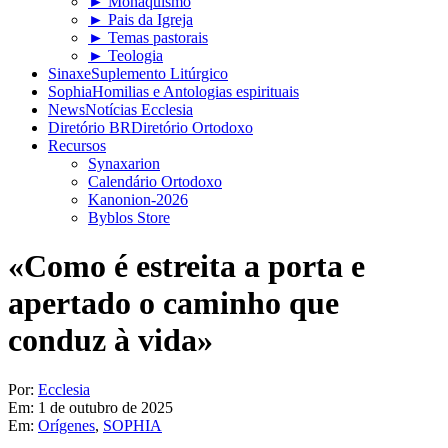
► Monaquismo
► Pais da Igreja
► Temas pastorais
► Teologia
Sinaxe
Suplemento Litúrgico
Sophia
Homilias e Antologias espirituais
News
Notícias Ecclesia
Diretório BR
Diretório Ortodoxo
Recursos
Synaxarion
Calendário Ortodoxo
Kanonion-2026
Byblos Store
«Como é estreita a porta e
apertado o caminho que
conduz à vida»
Por:
Ecclesia
Em:
1 de outubro de 2025
Em:
Orígenes
,
SOPHIA