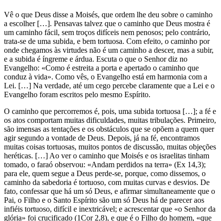
Vê o que Deus disse a Moisés, que ordem lhe deu sobre o caminho
a escolher […]. Pensavas talvez que o caminho que Deus mostra é
um caminho fácil, sem troços difíceis nem penosos; pelo contrário,
trata-se de uma subida, e bem tortuosa. Com efeito, o caminho por
onde chegamos às virtudes não é um caminho a descer, mas a subir,
e a subida é íngreme e árdua. Escuta o que o Senhor diz no
Evangelho: «Como é estreita a porta e apertado o caminho que
conduz à vida». Como vês, o Evangelho está em harmonia com a
Lei. […] Na verdade, até um cego percebe claramente que a Lei e o
Evangelho foram escritos pelo mesmo Espírito.
O caminho que percorremos é, pois, uma subida tortuosa […]; a fé e
os atos comportam muitas dificuldades, muitas tribulações. Primeiro,
são imensas as tentações e os obstáculos que se opõem a quem quer
agir segundo a vontade de Deus. Depois, já na fé, encontramos
muitas coisas tortuosas, muitos pontos de discussão, muitas objeções
heréticas. […] Ao ver o caminho que Moisés e os israelitas tinham
tomado, o faraó observou: «Andam perdidos na terra» (Ex 14,3);
para ele, quem segue a Deus perde-se, porque, como dissemos, o
caminho da sabedoria é tortuoso, com muitas curvas e desvios. De
fato, confessar que há um só Deus, e afirmar simultaneamente que o
Pai, o Filho e o Santo Espírito são um só Deus há de parecer aos
infiéis tortuoso, difícil e inextricável; e acrescentar que «o Senhor da
glória» foi crucificado (1Cor 2,8), e que é o Filho do homem, «que