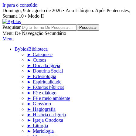
Ir para o conteúdo
Domingo, 9 de agosto de 2026 • Ano Litúrgico: Após Pentecostes,
Semana 10 • Modo II
Byblos
Pesquisar
Menu De Navegação Secundário
Menu
Byblos
Biblioteca
► Catequese
► Cursos
► Doc. da Igreja
► Doutrina Social
► Eclesiologia
► Espiritualidade
► Estudos bíblicos
► Fé e diálogo
► Fé e meio ambiente
► Glossário
► Hagiografia
► História da Igreja
► Igreja Ortodoxa
► Liturgia
► Mariologia