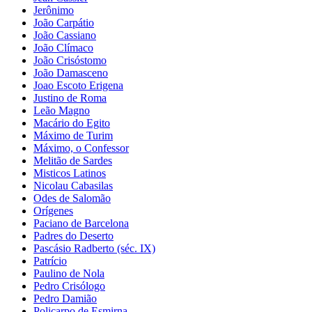
Jerônimo
João Carpátio
João Cassiano
João Clímaco
João Crisóstomo
João Damasceno
Joao Escoto Erigena
Justino de Roma
Leão Magno
Macário do Egito
Máximo de Turim
Máximo, o Confessor
Melitão de Sardes
Misticos Latinos
Nicolau Cabasilas
Odes de Salomão
Orígenes
Paciano de Barcelona
Padres do Deserto
Pascásio Radberto (séc. IX)
Patrício
Paulino de Nola
Pedro Crisólogo
Pedro Damião
Policarpo de Esmirna