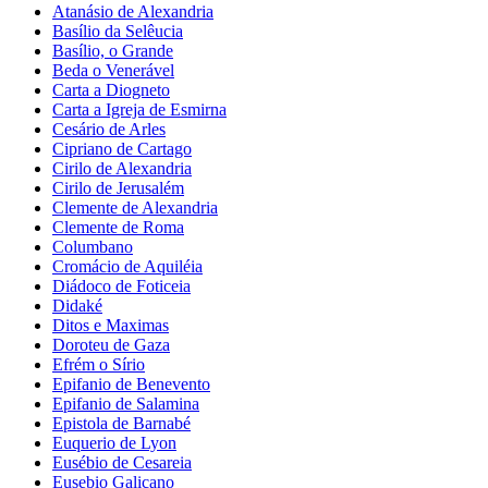
Atanásio de Alexandria
Basílio da Selêucia
Basílio, o Grande
Beda o Venerável
Carta a Diogneto
Carta a Igreja de Esmirna
Cesário de Arles
Cipriano de Cartago
Cirilo de Alexandria
Cirilo de Jerusalém
Clemente de Alexandria
Clemente de Roma
Columbano
Cromácio de Aquiléia
Diádoco de Foticeia
Didaké
Ditos e Maximas
Doroteu de Gaza
Efrém o Sírio
Epifanio de Benevento
Epifanio de Salamina
Epistola de Barnabé
Euquerio de Lyon
Eusébio de Cesareia
Eusebio Galicano