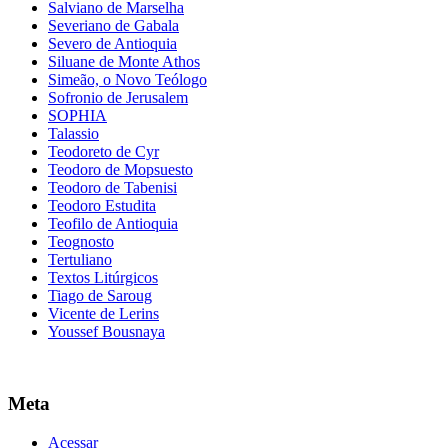
Salviano de Marselha
Severiano de Gabala
Severo de Antioquia
Siluane de Monte Athos
Simeão, o Novo Teólogo
Sofronio de Jerusalem
SOPHIA
Talassio
Teodoreto de Cyr
Teodoro de Mopsuesto
Teodoro de Tabenisi
Teodoro Estudita
Teofilo de Antioquia
Teognosto
Tertuliano
Textos Litúrgicos
Tiago de Saroug
Vicente de Lerins
Youssef Bousnaya
Meta
Acessar