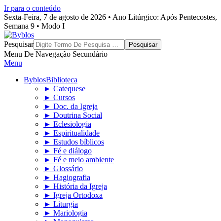
Ir para o conteúdo
Sexta-Feira, 7 de agosto de 2026 • Ano Litúrgico: Após Pentecostes,
Semana 9 • Modo I
Byblos
Pesquisar
Menu De Navegação Secundário
Menu
Byblos
Biblioteca
► Catequese
► Cursos
► Doc. da Igreja
► Doutrina Social
► Eclesiologia
► Espiritualidade
► Estudos bíblicos
► Fé e diálogo
► Fé e meio ambiente
► Glossário
► Hagiografia
► História da Igreja
► Igreja Ortodoxa
► Liturgia
► Mariologia