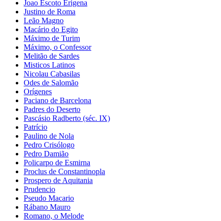
Joao Escoto Erigena
Justino de Roma
Leão Magno
Macário do Egito
Máximo de Turim
Máximo, o Confessor
Melitão de Sardes
Misticos Latinos
Nicolau Cabasilas
Odes de Salomão
Orígenes
Paciano de Barcelona
Padres do Deserto
Pascásio Radberto (séc. IX)
Patrício
Paulino de Nola
Pedro Crisólogo
Pedro Damião
Policarpo de Esmirna
Proclus de Constantinopla
Prospero de Aquitania
Prudencio
Pseudo Macario
Rábano Mauro
Romano, o Melode