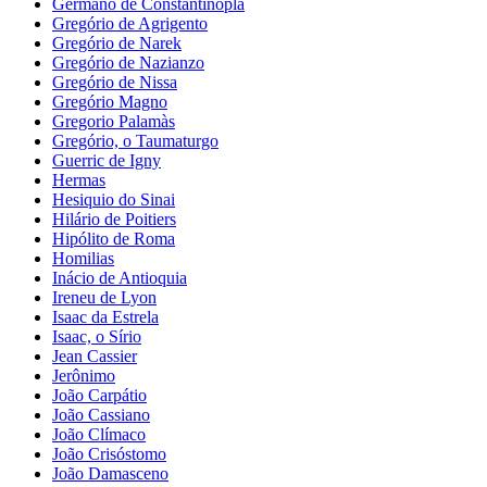
Germano de Constantinopla
Gregório de Agrigento
Gregório de Narek
Gregório de Nazianzo
Gregório de Nissa
Gregório Magno
Gregorio Palamàs
Gregório, o Taumaturgo
Guerric de Igny
Hermas
Hesiquio do Sinai
Hilário de Poitiers
Hipólito de Roma
Homilias
Inácio de Antioquia
Ireneu de Lyon
Isaac da Estrela
Isaac, o Sírio
Jean Cassier
Jerônimo
João Carpátio
João Cassiano
João Clímaco
João Crisóstomo
João Damasceno