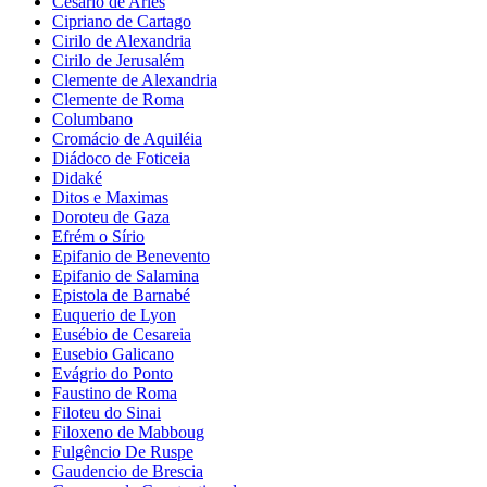
Cesário de Arles
Cipriano de Cartago
Cirilo de Alexandria
Cirilo de Jerusalém
Clemente de Alexandria
Clemente de Roma
Columbano
Cromácio de Aquiléia
Diádoco de Foticeia
Didaké
Ditos e Maximas
Doroteu de Gaza
Efrém o Sírio
Epifanio de Benevento
Epifanio de Salamina
Epistola de Barnabé
Euquerio de Lyon
Eusébio de Cesareia
Eusebio Galicano
Evágrio do Ponto
Faustino de Roma
Filoteu do Sinai
Filoxeno de Mabboug
Fulgêncio De Ruspe
Gaudencio de Brescia