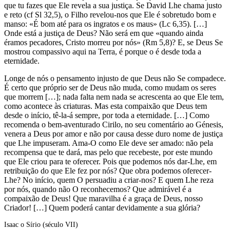
que tu fazes que Ele revela a sua justiça. Se David Lhe chama justo
e reto (cf Sl 32,5), o Filho revelou-nos que Ele é sobretudo bom e
manso: «É bom até para os ingratos e os maus» (Lc 6,35). […]
Onde está a justiça de Deus? Não será em que «quando ainda
éramos pecadores, Cristo morreu por nós» (Rm 5,8)? E, se Deus Se
mostrou compassivo aqui na Terra, é porque o é desde toda a
eternidade.
Longe de nós o pensamento injusto de que Deus não Se compadece.
É certo que próprio ser de Deus não muda, como mudam os seres
que morrem […]; nada falta nem nada se acrescenta ao que Ele tem,
como acontece às criaturas. Mas esta compaixão que Deus tem
desde o início, tê-la-á sempre, por toda a eternidade. […] Como
recomenda o bem-aventurado Cirilo, no seu comentário ao Génesis,
venera a Deus por amor e não por causa desse duro nome de justiça
que Lhe impuseram. Ama-O como Ele deve ser amado: não pela
recompensa que te dará, mas pelo que recebeste, por este mundo
que Ele criou para te oferecer. Pois que podemos nós dar-Lhe, em
retribuição do que Ele fez por nós? Que obra podemos oferecer-
Lhe? No início, quem O persuadiu a criar-nos? E quem Lhe reza
por nós, quando não O reconhecemos? Que admirável é a
compaixão de Deus! Que maravilha é a graça de Deus, nosso
Criador! […] Quem poderá cantar devidamente a sua glória?
Isaac o Sírio (século VII)