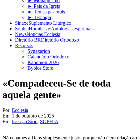
► Monaquismo
► Pais da Igreja
► Temas pastorais
► Teologia
Sinaxe
Suplemento Litúrgico
Sophia
Homilias e Antologias espirituais
News
Notícias Ecclesia
Diretório BR
Diretório Ortodoxo
Recursos
Synaxarion
Calendário Ortodoxo
Kanonion-2026
Byblos Store
«Compadeceu-Se de toda
aquela gente»
Por:
Ecclesia
Em:
1 de outubro de 2025
Em:
Isaac, o Sírio
,
SOPHIA
Não chames a Deus simplesmente justo, porque não é em relação ao