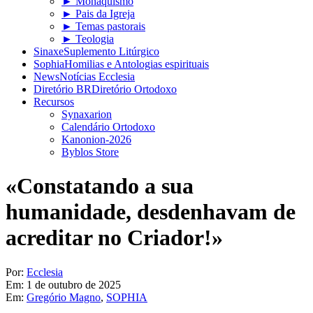
► Monaquismo
► Pais da Igreja
► Temas pastorais
► Teologia
Sinaxe
Suplemento Litúrgico
Sophia
Homilias e Antologias espirituais
News
Notícias Ecclesia
Diretório BR
Diretório Ortodoxo
Recursos
Synaxarion
Calendário Ortodoxo
Kanonion-2026
Byblos Store
«Constatando a sua
humanidade, desdenhavam de
acreditar no Criador!»
Por:
Ecclesia
Em:
1 de outubro de 2025
Em:
Gregório Magno
,
SOPHIA