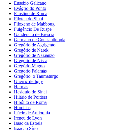
Eusebio Galicano
Evágrio do Ponto
Faustino de Roma
Filoteu do Sinai
Filoxeno de Mabboug
Fulgêncio De Ruspe
Gaudencio de Brescia
Germano de Constantinopla
Gregório de Agrigento
Gregório de Narek
Gregório de Nazianzo
Gregório de Nissa
Gregório Magno
Gregorio Palamàs
Gregório, o Taumaturgo
Guerric de Igny
Hermas
Hesiquio do Sinai
Hilário de Poitiers
Hipólito de Roma
Homilias
Inácio de Antioquia
Ireneu de Lyon
Isaac da Estrela
Isaac, o Sírio