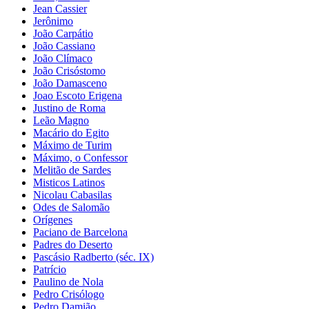
Jean Cassier
Jerônimo
João Carpátio
João Cassiano
João Clímaco
João Crisóstomo
João Damasceno
Joao Escoto Erigena
Justino de Roma
Leão Magno
Macário do Egito
Máximo de Turim
Máximo, o Confessor
Melitão de Sardes
Misticos Latinos
Nicolau Cabasilas
Odes de Salomão
Orígenes
Paciano de Barcelona
Padres do Deserto
Pascásio Radberto (séc. IX)
Patrício
Paulino de Nola
Pedro Crisólogo
Pedro Damião