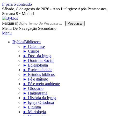
Ir para o conteúdo
Sábado, 8 de agosto de 2026 • Ano Litúrgico: Após Pentecostes,
Semana 9 • Modo I
Byblos
Pesquisar
Menu De Navegação Secundário
Menu
Byblos
Biblioteca
► Catequese
► Cursos
► Doc. da Igreja
► Doutrina Social
► Eclesiologia
► Espiritualidade
► Estudos bíblicos
► Fé e diálogo
► Fé e meio ambiente
► Glossário
► Hagiografia
► História da Igreja
► Igreja Ortodoxa
► Liturgia
► Mariologia