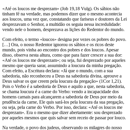
«Até os loucos me desprezam» (Job 19,18 Vulg). Os sábios não
tinham fé na verdade, mas podemos dizer que o mesmo acontecia
aos loucos, uma vez que, constatando que fariseus e doutores da Lei
desprezavam o Senhor, a multidão os seguia nessa incredulidade:
vendo nele o homem, desprezava as lições do Redentor do mundo.
Com efeito, o termo «loucos» designa por vezes os pobres do povo.
[…] Ora, o nosso Redentor ignorou os sábios e os ricos deste
mundo, pois vinha ao encontro dos pobres e dos loucos. Apesar
disso, observa nesta altura, como que para fazer crescer a sua dor:
«Até os loucos me desprezam»; ou seja, fui desprezado por aqueles
mesmo que queria sarar, assumindo a loucura da minha pregação.
Com efeito, a Escritura declara: «Já que o mundo, com a sua
sabedoria, não reconheceu a Deus na sabedoria divina, aprouve a
Deus salvar os que creem pela loucura da pregação» (1Cor 1,21).
Pois o Verbo é a sabedoria de Deus e aquilo a que, nesta sabedoria,
se chama loucura é a carne do Verbo: vendo a incapacidade dos
homens carnais para alcançarem a sabedoria de Deus por meio da
prudência da carne, Ele quis sará-los pela loucura da sua pregação,
ou seja, pela carne do Verbo. Por isso, declara: «Até os loucos me
desprezam». Era o mesmo que dizer abertamente: sou desprezado
por aqueles mesmos que quis salvar sem receio de passar por louco.
Na verdade, o povo dos judeus, observando os milagres do nosso