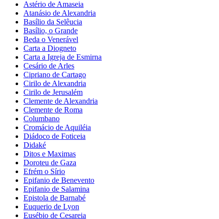
Astério de Amaseia
Atanásio de Alexandria
Basílio da Selêucia
Basílio, o Grande
Beda o Venerável
Carta a Diogneto
Carta a Igreja de Esmirna
Cesário de Arles
Cipriano de Cartago
Cirilo de Alexandria
Cirilo de Jerusalém
Clemente de Alexandria
Clemente de Roma
Columbano
Cromácio de Aquiléia
Diádoco de Foticeia
Didaké
Ditos e Maximas
Doroteu de Gaza
Efrém o Sírio
Epifanio de Benevento
Epifanio de Salamina
Epistola de Barnabé
Euquerio de Lyon
Eusébio de Cesareia