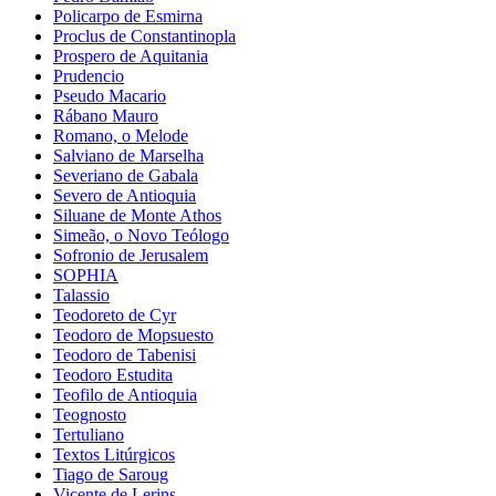
Policarpo de Esmirna
Proclus de Constantinopla
Prospero de Aquitania
Prudencio
Pseudo Macario
Rábano Mauro
Romano, o Melode
Salviano de Marselha
Severiano de Gabala
Severo de Antioquia
Siluane de Monte Athos
Simeão, o Novo Teólogo
Sofronio de Jerusalem
SOPHIA
Talassio
Teodoreto de Cyr
Teodoro de Mopsuesto
Teodoro de Tabenisi
Teodoro Estudita
Teofilo de Antioquia
Teognosto
Tertuliano
Textos Litúrgicos
Tiago de Saroug
Vicente de Lerins