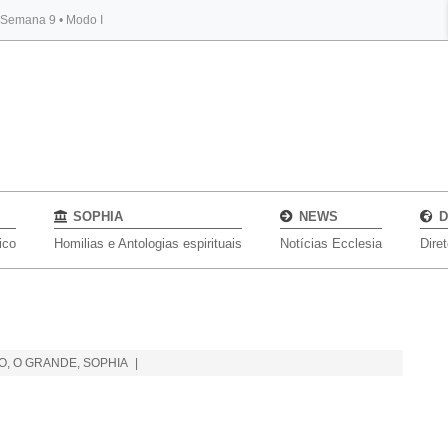
, Semana 9 • Modo I
BYBLOS
SOPHIA
NEWS
D
ico
Homilias e Antologias espirituais
Notícias Ecclesia
Dire
IO, O GRANDE
,
SOPHIA