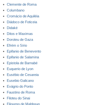
Clemente de Roma
Columbano
Cromácio de Aquiléia
Diádoco de Foticeia
Didaké
Ditos e Maximas
Doroteu de Gaza
Efrém o Sírio
Epifanio de Benevento
Epifanio de Salamina
Epistola de Barnabé
Euquerio de Lyon
Eusébio de Cesareia
Eusebio Galicano
Evágrio do Ponto
Faustino de Roma
Filoteu do Sinai
Filoxeno de Mabboug