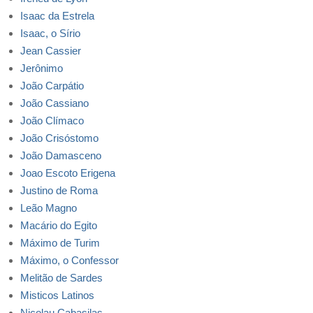
Isaac da Estrela
Isaac, o Sírio
Jean Cassier
Jerônimo
João Carpátio
João Cassiano
João Clímaco
João Crisóstomo
João Damasceno
Joao Escoto Erigena
Justino de Roma
Leão Magno
Macário do Egito
Máximo de Turim
Máximo, o Confessor
Melitão de Sardes
Misticos Latinos
Nicolau Cabasilas