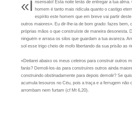
«I
nsensato! Esta noite terás de entregar a tua alma
homem é tanto mais ridícula quanto o castigo etern
espírito este homem que em breve vai partir deste
outros maiores». Eu dir-lhe-ia de bom grado: fazes bem, d
próprias mãos o que construíste de maneira desonesta. De
ninguém e arrasa os silos que guardam a tua avareza. Arr
sol esse trigo cheio de mofo libertando da sua prisão as
«Deitarei abaixo os meus celeiros para construir outros m
farás? Demoli-los-ás para construíres outros ainda maio
construindo obstinadamente para depois demolir? Se quis
acumula tesouros no Céu, pois a traça e a ferrugem não 
arrombam nem furtam (cf Mt 6,20).