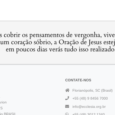
CONTATE-NOS
Florianópolis, SC (Brasil)
a
+55 (48) 9 8456 7000
rion
info@ecclesia.org.br
 S
rio BRASIL
+55 (48) 3012 1340