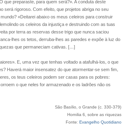
. O que preparaste, para quem será?». A conduta deste
o será rigoroso. Com efeito, que projetos abriga no seu
 mundo? «Deitarei abaixo os meus celeiros para construir
emolindo os celeiros da injustiça e destruindo com as tuas
ita por terra as reservas desse trigo que nunca saciou
anca-lhes os tetos, derruba-lhes as paredes e expõe à luz do
 riquezas que permaneciam cativas. […]
aiores». E, uma vez que tenhas voltado a atafulhá-los, o que
res? Haverá maior insensatez do que atormentar-se sem fim,
eres, os teus celeiros podem ser casas para os pobres:
corroem o que neles for armazenado e os ladrões não os
São Basílio, o Grande (c. 330-379)
Homilia 6, sobre as riquezas
Fonte:
Evangelho Quotidiano