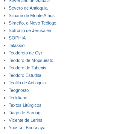
Severiano de Gabala
Severo de Antioquia
Siluane de Monte Athos
Simeão, o Novo Teólogo
Sofronio de Jerusalem
SOPHIA
Talassio
Teodoreto de Cyr
Teodoro de Mopsuesto
Teodoro de Tabenisi
Teodoro Estudita
Teofilo de Antioquia
Teognosto
Tertuliano
Textos Litúrgicos
Tiago de Saroug
Vicente de Lerins
Youssef Bousnaya