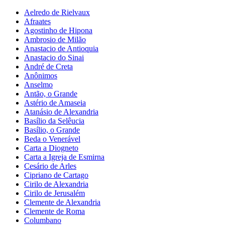
Aelredo de Rielvaux
Afraates
Agostinho de Hipona
Ambrosio de Milão
Anastacio de Antioquia
Anastacio do Sinai
André de Creta
Anônimos
Anselmo
Antão, o Grande
Astério de Amaseia
Atanásio de Alexandria
Basílio da Selêucia
Basílio, o Grande
Beda o Venerável
Carta a Diogneto
Carta a Igreja de Esmirna
Cesário de Arles
Cipriano de Cartago
Cirilo de Alexandria
Cirilo de Jerusalém
Clemente de Alexandria
Clemente de Roma
Columbano