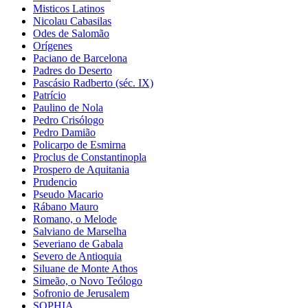
Misticos Latinos
Nicolau Cabasilas
Odes de Salomão
Orígenes
Paciano de Barcelona
Padres do Deserto
Pascásio Radberto (séc. IX)
Patrício
Paulino de Nola
Pedro Crisólogo
Pedro Damião
Policarpo de Esmirna
Proclus de Constantinopla
Prospero de Aquitania
Prudencio
Pseudo Macario
Rábano Mauro
Romano, o Melode
Salviano de Marselha
Severiano de Gabala
Severo de Antioquia
Siluane de Monte Athos
Simeão, o Novo Teólogo
Sofronio de Jerusalem
SOPHIA