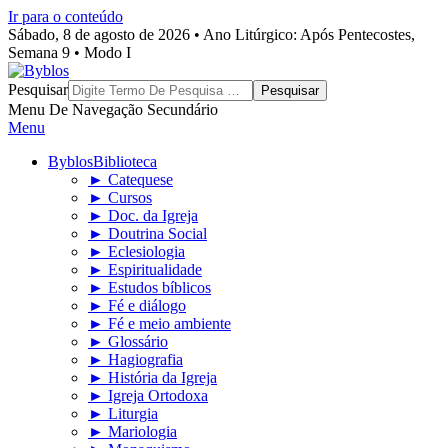
Ir para o conteúdo
Sábado, 8 de agosto de 2026 • Ano Litúrgico: Após Pentecostes,
Semana 9 • Modo I
Byblos
Pesquisar
Menu De Navegação Secundário
Menu
Byblos
Biblioteca
► Catequese
► Cursos
► Doc. da Igreja
► Doutrina Social
► Eclesiologia
► Espiritualidade
► Estudos bíblicos
► Fé e diálogo
► Fé e meio ambiente
► Glossário
► Hagiografia
► História da Igreja
► Igreja Ortodoxa
► Liturgia
► Mariologia