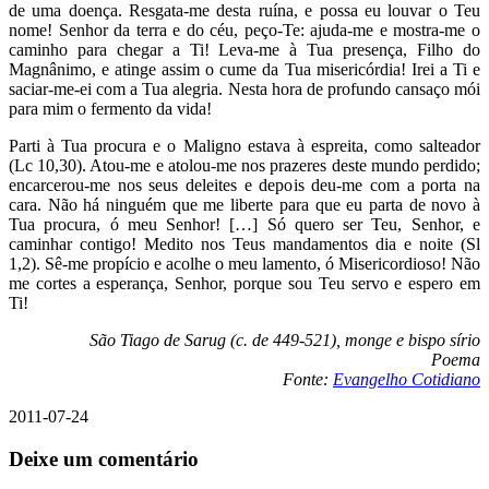
de uma doença. Resgata-me desta ruína, e possa eu louvar o Teu
nome! Senhor da terra e do céu, peço-Te: ajuda-me e mostra-me o
caminho para chegar a Ti! Leva-me à Tua presença, Filho do
Magnânimo, e atinge assim o cume da Tua misericórdia! Irei a Ti e
saciar-me-ei com a Tua alegria. Nesta hora de profundo cansaço mói
para mim o fermento da vida!
Parti à Tua procura e o Maligno estava à espreita, como salteador
(Lc 10,30). Atou-me e atolou-me nos prazeres deste mundo perdido;
encarcerou-me nos seus deleites e depois deu-me com a porta na
cara. Não há ninguém que me liberte para que eu parta de novo à
Tua procura, ó meu Senhor! […] Só quero ser Teu, Senhor, e
caminhar contigo! Medito nos Teus mandamentos dia e noite (Sl
1,2). Sê-me propício e acolhe o meu lamento, ó Misericordioso! Não
me cortes a esperança, Senhor, porque sou Teu servo e espero em
Ti!
São Tiago de Sarug (c. de 449-521), monge e bispo sírio
Poema
Fonte:
Evangelho Cotidiano
2011-07-24
Deixe um comentário