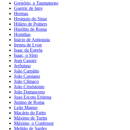
Gregório, o Taumaturgo
Guerric de Igny
Hermas
Hesiquio do Sinai
Hilário de Poitiers
Hipólito de Roma
Homilias
Inácio de Antioquia
Ireneu de Lyon
Isaac da Estrela
Isaac, o Sírio
Jean Cassier
Jerônimo
João Carpátio
João Cassiano
João Clímaco
João Crisóstomo
João Damasceno
Joao Escoto Erigena
Justino de Roma
Leão Magno
Macário do Egito
Máximo de Turim
Máximo, o Confessor
Melitão de Sardes