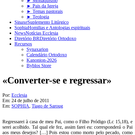
► Monaquismo
► Pais da Igreja
► Temas pastorais
► Teologia
Sinaxe
Suplemento Litúrgico
Sophia
Homilias e Antologias espirituais
News
Notícias Ecclesia
Diretório BR
Diretório Ortodoxo
Recursos
Synaxarion
Calendário Ortodoxo
Kanonion-2026
Byblos Store
«Converter-se e regressar»
Por:
Ecclesia
Em:
24 de julho de 2011
Em:
SOPHIA
,
Tiago de Saroug
Regressarei à casa de meu Pai, como o Filho Pródigo (Lc 15,18), e
serei acolhido. Tal qual ele fez, assim farei eu: corresponderá o Pai
aos meus desejos? […] Pois estou como morto pelo pecado, como