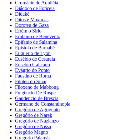
Cromácio de Aquiléia
Diádoco de Foticeia
Didaké
Ditos e Maximas
Doroteu de Gaza
Efrém o Sírio
Epifanio de Benevento
Epifanio de Salamina
Epistola de Barnabé
Euquerio de Lyon
Eusébio de Cesareia
Eusebio Galicano
Evágrio do Ponto
Faustino de Roma
Filoteu do Sinai
Filoxeno de Mabboug
Fulgêncio De Ruspe
Gaudencio de Brescia
Germano de Constantinopla
Gregório de Agrigento
Gregório de Narek
Gregório de Nazianzo
Gregório de Nissa
Gregório Magno
Gregorio Palamàs