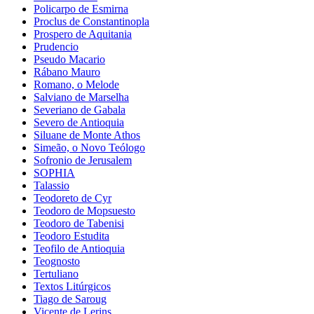
Policarpo de Esmirna
Proclus de Constantinopla
Prospero de Aquitania
Prudencio
Pseudo Macario
Rábano Mauro
Romano, o Melode
Salviano de Marselha
Severiano de Gabala
Severo de Antioquia
Siluane de Monte Athos
Simeão, o Novo Teólogo
Sofronio de Jerusalem
SOPHIA
Talassio
Teodoreto de Cyr
Teodoro de Mopsuesto
Teodoro de Tabenisi
Teodoro Estudita
Teofilo de Antioquia
Teognosto
Tertuliano
Textos Litúrgicos
Tiago de Saroug
Vicente de Lerins