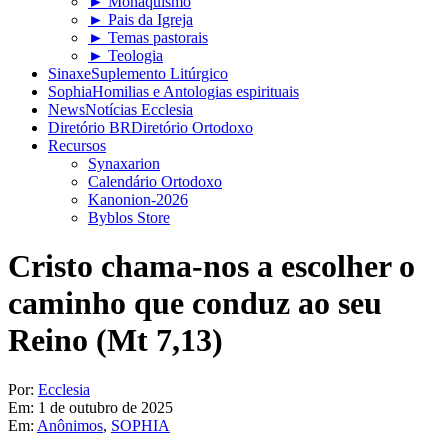
► Monaquismo
► Pais da Igreja
► Temas pastorais
► Teologia
Sinaxe
Suplemento Litúrgico
Sophia
Homilias e Antologias espirituais
News
Notícias Ecclesia
Diretório BR
Diretório Ortodoxo
Recursos
Synaxarion
Calendário Ortodoxo
Kanonion-2026
Byblos Store
Cristo chama-nos a escolher o
caminho que conduz ao seu
Reino (Mt 7,13)
Por:
Ecclesia
Em:
1 de outubro de 2025
Em:
Anônimos
,
SOPHIA