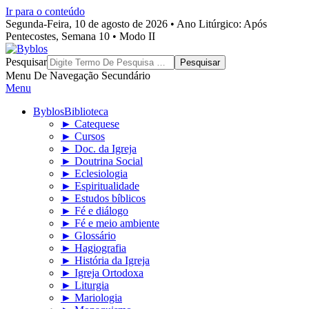
Ir para o conteúdo
Segunda-Feira, 10 de agosto de 2026 • Ano Litúrgico: Após
Pentecostes, Semana 10 • Modo II
Byblos
Pesquisar
Menu De Navegação Secundário
Menu
Byblos
Biblioteca
► Catequese
► Cursos
► Doc. da Igreja
► Doutrina Social
► Eclesiologia
► Espiritualidade
► Estudos bíblicos
► Fé e diálogo
► Fé e meio ambiente
► Glossário
► Hagiografia
► História da Igreja
► Igreja Ortodoxa
► Liturgia
► Mariologia