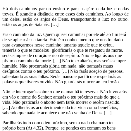
Há dois caminhos para o ensino e para a ação: o da luz e o das
trevas. É grande a distância entre esses dois caminhos. Ao longo de
um deles, estão os anjos de Deus, transportando a luz; no outro,
estão os anjos de Satanás. […]
Eis o caminho da luz. Quem quiser caminhar por ele até ao fim terá
de se aplicar à sua tarefa. Este é o conhecimento que nos foi dado
para avançarmos nesse caminho: amarás aquele que te criou,
temerás o que te modelou, glorificarás o que te resgatou da morte,
serás simples de coração e rico de espírito. Não te ligarás aos que
pisam o caminho da morte. […] Não te exaltarás, mas serás sempre
humilde. Não procurarás glória em nada, não tramarás maus
desígnios contra o teu próximo. […] Não farás aceção de pessoas,
salientando as suas faltas. Serás manso e pacífico e respeitarás as
palavras que tiveres ouvido. Não guardarás rancor ao teu irmão.
Não te interrogarás sobre o que o amanhã te reserva. Não invocarás
em vão o nome do Senhor; amarás o teu próximo mais do que a
vida. Não praticarás o aborto nem farás morrer o recém-nascido.
[…] Acolherás os acontecimentos da tua vida como benefícios,
sabendo que nada te acontece que não venha de Deus. […]
Partilharás tudo com o teu próximo, sem a nada chamar o teu
próprio bem (At 4,32). Porque, se pondes em comum os bens