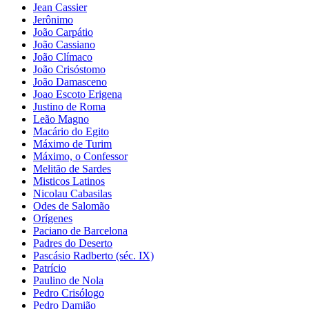
Jean Cassier
Jerônimo
João Carpátio
João Cassiano
João Clímaco
João Crisóstomo
João Damasceno
Joao Escoto Erigena
Justino de Roma
Leão Magno
Macário do Egito
Máximo de Turim
Máximo, o Confessor
Melitão de Sardes
Misticos Latinos
Nicolau Cabasilas
Odes de Salomão
Orígenes
Paciano de Barcelona
Padres do Deserto
Pascásio Radberto (séc. IX)
Patrício
Paulino de Nola
Pedro Crisólogo
Pedro Damião