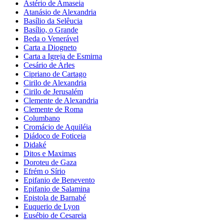
Astério de Amaseia
Atanásio de Alexandria
Basílio da Selêucia
Basílio, o Grande
Beda o Venerável
Carta a Diogneto
Carta a Igreja de Esmirna
Cesário de Arles
Cipriano de Cartago
Cirilo de Alexandria
Cirilo de Jerusalém
Clemente de Alexandria
Clemente de Roma
Columbano
Cromácio de Aquiléia
Diádoco de Foticeia
Didaké
Ditos e Maximas
Doroteu de Gaza
Efrém o Sírio
Epifanio de Benevento
Epifanio de Salamina
Epistola de Barnabé
Euquerio de Lyon
Eusébio de Cesareia