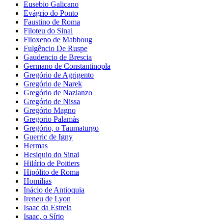
Eusebio Galicano
Evágrio do Ponto
Faustino de Roma
Filoteu do Sinai
Filoxeno de Mabboug
Fulgêncio De Ruspe
Gaudencio de Brescia
Germano de Constantinopla
Gregório de Agrigento
Gregório de Narek
Gregório de Nazianzo
Gregório de Nissa
Gregório Magno
Gregorio Palamàs
Gregório, o Taumaturgo
Guerric de Igny
Hermas
Hesiquio do Sinai
Hilário de Poitiers
Hipólito de Roma
Homilias
Inácio de Antioquia
Ireneu de Lyon
Isaac da Estrela
Isaac, o Sírio