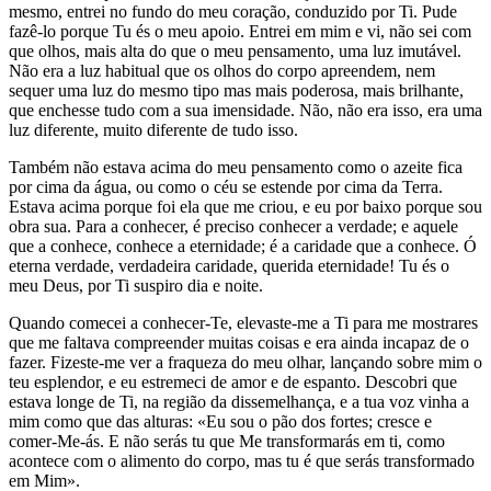
mesmo, entrei no fundo do meu coração, conduzido por Ti. Pude
fazê-lo porque Tu és o meu apoio. Entrei em mim e vi, não sei com
que olhos, mais alta do que o meu pensamento, uma luz imutável.
Não era a luz habitual que os olhos do corpo apreendem, nem
sequer uma luz do mesmo tipo mas mais poderosa, mais brilhante,
que enchesse tudo com a sua imensidade. Não, não era isso, era uma
luz diferente, muito diferente de tudo isso.
Também não estava acima do meu pensamento como o azeite fica
por cima da água, ou como o céu se estende por cima da Terra.
Estava acima porque foi ela que me criou, e eu por baixo porque sou
obra sua. Para a conhecer, é preciso conhecer a verdade; e aquele
que a conhece, conhece a eternidade; é a caridade que a conhece. Ó
eterna verdade, verdadeira caridade, querida eternidade! Tu és o
meu Deus, por Ti suspiro dia e noite.
Quando comecei a conhecer-Te, elevaste-me a Ti para me mostrares
que me faltava compreender muitas coisas e era ainda incapaz de o
fazer. Fizeste-me ver a fraqueza do meu olhar, lançando sobre mim o
teu esplendor, e eu estremeci de amor e de espanto. Descobri que
estava longe de Ti, na região da dissemelhança, e a tua voz vinha a
mim como que das alturas: «Eu sou o pão dos fortes; cresce e
comer-Me-ás. E não serás tu que Me transformarás em ti, como
acontece com o alimento do corpo, mas tu é que serás transformado
em Mim».