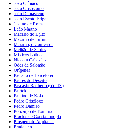
João Clímaco
João Crisóstomo
João Damasceno
Joao Escoto Erigena
Justino de Roma
Leão Magno
Macário do Egito
Máximo de Turim
Máximo, o Confessor
Melitão de Sardes
Misticos Latinos
Nicolau Cabasilas
Odes de Salomão
Orígenes
Paciano de Barcelona
Padres do Deserto
Pascásio Radberto (séc. IX)
Patrício
Paulino de Nola
Pedro Crisólogo
Pedro Damião
Policarpo de Esmirna
Proclus de Constantinopla
Prospero de Aquitania
Prudencio