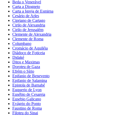
Beda o Venerável
Carta a Diogneto
Carta a Igreja de Esmirna
Cesário de Arles
Cipriano de Cartago
Cirilo de Alexandria
Cirilo de Jerusalém
Clemente de Alexandria
Clemente de Roma
Columbano
Cromácio de Aquiléia
Diádoco de Foticeia
Didaké
Ditos e Maximas
Doroteu de Gaza
Efrém o Sírio
Epifanio de Benevento
Epifanio de Salamina
Epistola de Barnabé
Euquerio de Lyon
Eusébio de Cesareia
Eusebio Galicano
Evágrio do Ponto
Faustino de Roma
Filoteu do Sinai