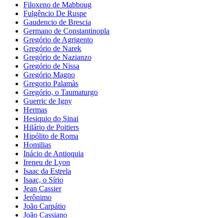
Filoxeno de Mabboug
Fulgêncio De Ruspe
Gaudencio de Brescia
Germano de Constantinopla
Gregório de Agrigento
Gregório de Narek
Gregório de Nazianzo
Gregório de Nissa
Gregório Magno
Gregorio Palamàs
Gregório, o Taumaturgo
Guerric de Igny
Hermas
Hesiquio do Sinai
Hilário de Poitiers
Hipólito de Roma
Homilias
Inácio de Antioquia
Ireneu de Lyon
Isaac da Estrela
Isaac, o Sírio
Jean Cassier
Jerônimo
João Carpátio
João Cassiano