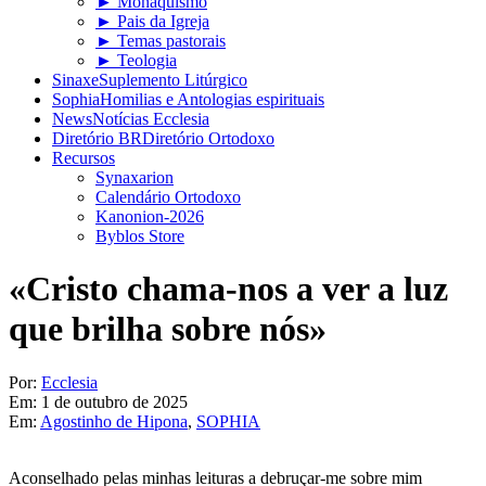
► Monaquismo
► Pais da Igreja
► Temas pastorais
► Teologia
Sinaxe
Suplemento Litúrgico
Sophia
Homilias e Antologias espirituais
News
Notícias Ecclesia
Diretório BR
Diretório Ortodoxo
Recursos
Synaxarion
Calendário Ortodoxo
Kanonion-2026
Byblos Store
«Cristo chama-nos a ver a luz
que brilha sobre nós»
Por:
Ecclesia
Em:
1 de outubro de 2025
Em:
Agostinho de Hipona
,
SOPHIA
Aconselhado pelas minhas leituras a debruçar-me sobre mim