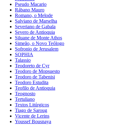
Pseudo Macario
Rábano Mauro
Romano, o Melode
Salviano de Marselha
Severiano de Gabala
Severo de Antioquia
Siluane de Monte Athos
Simeão, o Novo Teólogo
Sofronio de Jerusalem
SOPHIA
Talassio
Teodoreto de Cyr
Teodoro de Mopsuesto
Teodoro de Tabenisi
Teodoro Estudita
Teofilo de Antioquia
Teognosto
Tertuliano
Textos Litúrgicos
Tiago de Saroug
Vicente de Lerins
Youssef Bousnaya