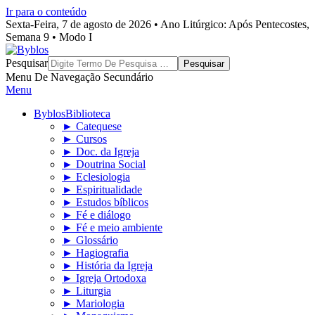
Ir para o conteúdo
Sexta-Feira, 7 de agosto de 2026 • Ano Litúrgico: Após Pentecostes,
Semana 9 • Modo I
Byblos
Pesquisar
Menu De Navegação Secundário
Menu
Byblos
Biblioteca
► Catequese
► Cursos
► Doc. da Igreja
► Doutrina Social
► Eclesiologia
► Espiritualidade
► Estudos bíblicos
► Fé e diálogo
► Fé e meio ambiente
► Glossário
► Hagiografia
► História da Igreja
► Igreja Ortodoxa
► Liturgia
► Mariologia