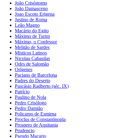
João Crisóstomo
João Damasceno
Joao Escoto Erigena
Justino de Roma
Leão Magno
Macário do Egito
Máximo de Turim
Máximo, o Confessor
Melitão de Sardes
Misticos Latinos
Nicolau Cabasilas
Odes de Salomão
Orígenes
Paciano de Barcelona
Padres do Deserto
Pascásio Radberto (séc. IX)
Patrício
Paulino de Nola
Pedro Crisólogo
Pedro Damião
Policarpo de Esmirna
Proclus de Constantinopla
Prospero de Aquitania
Prudencio
Pseudo Macario