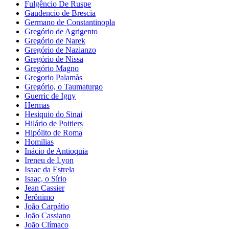
Fulgêncio De Ruspe
Gaudencio de Brescia
Germano de Constantinopla
Gregório de Agrigento
Gregório de Narek
Gregório de Nazianzo
Gregório de Nissa
Gregório Magno
Gregorio Palamàs
Gregório, o Taumaturgo
Guerric de Igny
Hermas
Hesiquio do Sinai
Hilário de Poitiers
Hipólito de Roma
Homilias
Inácio de Antioquia
Ireneu de Lyon
Isaac da Estrela
Isaac, o Sírio
Jean Cassier
Jerônimo
João Carpátio
João Cassiano
João Clímaco