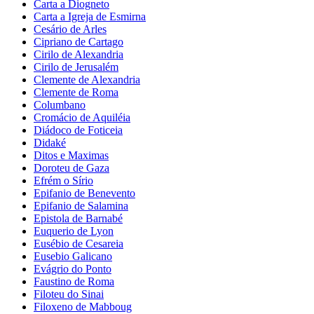
Carta a Diogneto
Carta a Igreja de Esmirna
Cesário de Arles
Cipriano de Cartago
Cirilo de Alexandria
Cirilo de Jerusalém
Clemente de Alexandria
Clemente de Roma
Columbano
Cromácio de Aquiléia
Diádoco de Foticeia
Didaké
Ditos e Maximas
Doroteu de Gaza
Efrém o Sírio
Epifanio de Benevento
Epifanio de Salamina
Epistola de Barnabé
Euquerio de Lyon
Eusébio de Cesareia
Eusebio Galicano
Evágrio do Ponto
Faustino de Roma
Filoteu do Sinai
Filoxeno de Mabboug