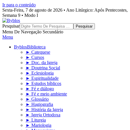
Ir para o conteúdo
Sexta-Feira, 7 de agosto de 2026 • Ano Litúrgico: Após Pentecostes,
Semana 9 • Modo I
Byblos
Pesquisar
Menu De Navegação Secundário
Menu
Byblos
Biblioteca
► Catequese
► Cursos
► Doc. da Igreja
► Doutrina Social
► Eclesiologia
► Espiritualidade
► Estudos bíblicos
► Fé e diálogo
► Fé e meio ambiente
► Glossário
► Hagiografia
► História da Igreja
► Igreja Ortodoxa
► Liturgia
► Mariologia