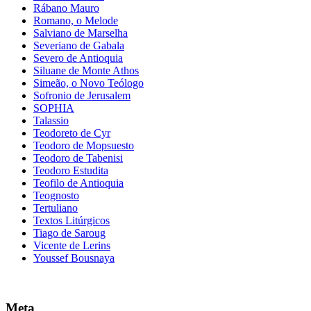
Rábano Mauro
Romano, o Melode
Salviano de Marselha
Severiano de Gabala
Severo de Antioquia
Siluane de Monte Athos
Simeão, o Novo Teólogo
Sofronio de Jerusalem
SOPHIA
Talassio
Teodoreto de Cyr
Teodoro de Mopsuesto
Teodoro de Tabenisi
Teodoro Estudita
Teofilo de Antioquia
Teognosto
Tertuliano
Textos Litúrgicos
Tiago de Saroug
Vicente de Lerins
Youssef Bousnaya
Meta