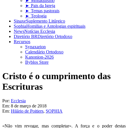
► Monaquismo
► Pais da Igreja
► Temas pastorais
► Teologia
Sinaxe
Suplemento Litúrgico
Sophia
Homilias e Antologias espirituais
News
Notícias Ecclesia
Diretório BR
Diretório Ortodoxo
Recursos
Synaxarion
Calendário Ortodoxo
Kanonion-2026
Byblos Store
Cristo é o cumprimento das
Escrituras
Por:
Ecclesia
Em:
8 de março de 2018
Em:
Hilário de Poitiers
,
SOPHIA
«Não vim revogar, mas completar». A força e o poder destas