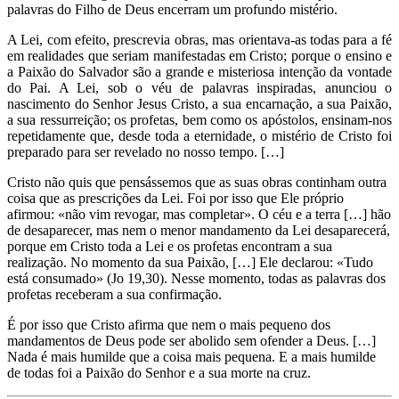
palavras do Filho de Deus encerram um profundo mistério.
A Lei, com efeito, prescrevia obras, mas orientava-as todas para a fé
em realidades que seriam manifestadas em Cristo; porque o ensino e
a Paixão do Salvador são a grande e misteriosa intenção da vontade
do Pai. A Lei, sob o véu de palavras inspiradas, anunciou o
nascimento do Senhor Jesus Cristo, a sua encarnação, a sua Paixão,
a sua ressurreição; os profetas, bem como os apóstolos, ensinam-nos
repetidamente que, desde toda a eternidade, o mistério de Cristo foi
preparado para ser revelado no nosso tempo. […]
Cristo não quis que pensássemos que as suas obras continham outra
coisa que as prescrições da Lei. Foi por isso que Ele próprio
afirmou: «não vim revogar, mas completar». O céu e a terra […] hão
de desaparecer, mas nem o menor mandamento da Lei desaparecerá,
porque em Cristo toda a Lei e os profetas encontram a sua
realização. No momento da sua Paixão, […] Ele declarou: «Tudo
está consumado» (Jo 19,30). Nesse momento, todas as palavras dos
profetas receberam a sua confirmação.
É por isso que Cristo afirma que nem o mais pequeno dos
mandamentos de Deus pode ser abolido sem ofender a Deus. […]
Nada é mais humilde que a coisa mais pequena. E a mais humilde
de todas foi a Paixão do Senhor e a sua morte na cruz.