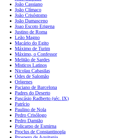
João Cassiano
João Clímaco
João Crisóstomo
João Damasceno
Joao Escoto Erigena
Justino de Roma
Leão Magno
Macário do Egito
Máximo de Turim
Máximo, o Confessor
Melitão de Sardes
Misticos Latinos
Nicolau Cabasilas
Odes de Salomão
Orígenes
Paciano de Barcelona
Padres do Deserto
Pascásio Radberto (séc. IX)
Patrício
Paulino de Nola
Pedro Crisólogo
Pedro Damião
Policarpo de Esmirna
Proclus de Constantinopla
Prospero de Aquitania