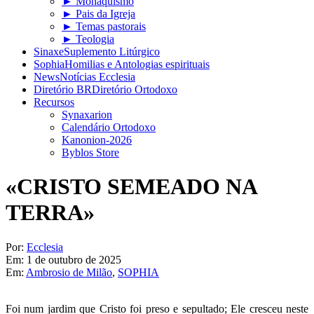
► Monaquismo
► Pais da Igreja
► Temas pastorais
► Teologia
Sinaxe
Suplemento Litúrgico
Sophia
Homilias e Antologias espirituais
News
Notícias Ecclesia
Diretório BR
Diretório Ortodoxo
Recursos
Synaxarion
Calendário Ortodoxo
Kanonion-2026
Byblos Store
«CRISTO SEMEADO NA
TERRA»
Por:
Ecclesia
Em:
1 de outubro de 2025
Em:
Ambrosio de Milão
,
SOPHIA
Foi num jardim que Cristo foi preso e sepultado; Ele cresceu neste