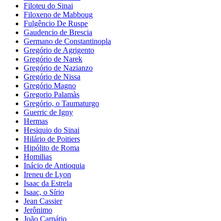
Filoteu do Sinai
Filoxeno de Mabboug
Fulgêncio De Ruspe
Gaudencio de Brescia
Germano de Constantinopla
Gregório de Agrigento
Gregório de Narek
Gregório de Nazianzo
Gregório de Nissa
Gregório Magno
Gregorio Palamàs
Gregório, o Taumaturgo
Guerric de Igny
Hermas
Hesiquio do Sinai
Hilário de Poitiers
Hipólito de Roma
Homilias
Inácio de Antioquia
Ireneu de Lyon
Isaac da Estrela
Isaac, o Sírio
Jean Cassier
Jerônimo
João Carpátio