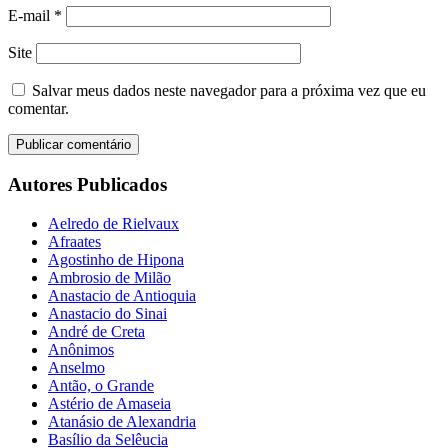
E-mail
*
Site
Salvar meus dados neste navegador para a próxima vez que eu
comentar.
Autores Publicados
Aelredo de Rielvaux
Afraates
Agostinho de Hipona
Ambrosio de Milão
Anastacio de Antioquia
Anastacio do Sinai
André de Creta
Anônimos
Anselmo
Antão, o Grande
Astério de Amaseia
Atanásio de Alexandria
Basílio da Selêucia