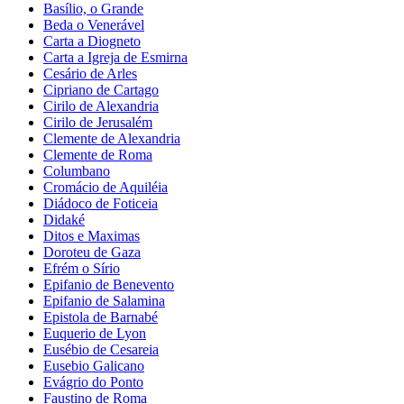
Basílio, o Grande
Beda o Venerável
Carta a Diogneto
Carta a Igreja de Esmirna
Cesário de Arles
Cipriano de Cartago
Cirilo de Alexandria
Cirilo de Jerusalém
Clemente de Alexandria
Clemente de Roma
Columbano
Cromácio de Aquiléia
Diádoco de Foticeia
Didaké
Ditos e Maximas
Doroteu de Gaza
Efrém o Sírio
Epifanio de Benevento
Epifanio de Salamina
Epistola de Barnabé
Euquerio de Lyon
Eusébio de Cesareia
Eusebio Galicano
Evágrio do Ponto
Faustino de Roma