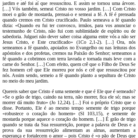
jardim e até foi aí que ressuscitou. E assim se tornou uma árvore.
[…] Vós também, semeai Cristo no vosso jardim. […] Com Cristo
moei o grão de mostarda, prensai-o e semeai a fé. A fé é prensada
quando cremos em Cristo crucificado. Paulo semeava a fé quando
dizia: «Quando eu fui ter convosco, irmãos, para vos anunciar o
testemunho de Cristo, não fui com sublimidade de espírito ou de
sabedoria. Julguei não dever saber coisa alguma entre vós a não ser
Jesus Cristo, e Este crucificado» (1Co 2,1-2). […] Ora, nós
semeamos a fé quando, apoiados no Evangelho ou nas leituras dos
apóstolos e dos profetas, cremos na Paixão do Senhor; semeamos a
fé quando a cobrimos com terra lavrada e tornada mais leve com a
carne do Senhor. […] Com efeito, quem crê que o Filho de Deus Se
fez homem crê que Ele morreu por nós e crê que ressuscitou por
nós. Assim sendo, semeio a fé quando planto a sepultura de Cristo
no meio do meu jardim.
Quereis saber que Cristo é uma semente e que é Ele que é semeado?
«Se o grão de trigo, caindo na terra, não morrer, fica ele só; mas se
morrer dá muito fruto» (Jo 12,24). […] Foi o próprio Cristo que o
disse. Portanto, Ele é ao mesmo tempo semente de trigo porque
«robustece o coração do homem» (Sl 103,15), e semente de
mostarda porque aquece o coração do homem. […] É grão de trigo
quando se trata da Sua ressurreição, porque a palavra de Deus e a
prova da sua ressurreição alimentam as almas, aumentam a
esperança e fortalecem o amor – pois Cristo é «o pão de Deus que