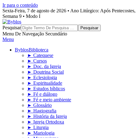
Ir para o conteúdo
Sexta-Feira, 7 de agosto de 2026 • Ano Litúrgico: Após Pentecostes,
Semana 9 • Modo I
Byblos
Pesquisar
Menu De Navegação Secundário
Menu
Byblos
Biblioteca
► Catequese
► Cursos
► Doc. da Igreja
► Doutrina Social
► Eclesiologia
► Espiritualidade
► Estudos bíblicos
► Fé e diálogo
► Fé e meio ambiente
► Glossário
► Hagiografia
► História da Igreja
► Igreja Ortodoxa
► Liturgia
► Mariologia