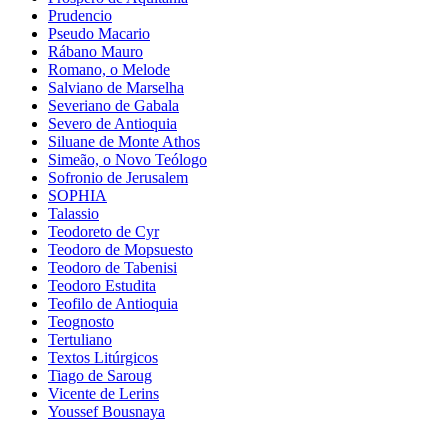
Prudencio
Pseudo Macario
Rábano Mauro
Romano, o Melode
Salviano de Marselha
Severiano de Gabala
Severo de Antioquia
Siluane de Monte Athos
Simeão, o Novo Teólogo
Sofronio de Jerusalem
SOPHIA
Talassio
Teodoreto de Cyr
Teodoro de Mopsuesto
Teodoro de Tabenisi
Teodoro Estudita
Teofilo de Antioquia
Teognosto
Tertuliano
Textos Litúrgicos
Tiago de Saroug
Vicente de Lerins
Youssef Bousnaya