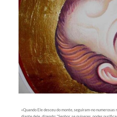
«Quando Ele desceu do monte, seguiram-no numerosas mu
diante dele, dizendo: “Senhor, se quiseres, podes purifica