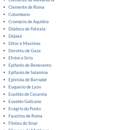
Clemente de Roma
Columbano
Cromácio de Aquiléia
Diádoco de Foticeia
Didaké
Ditos e Maximas
Doroteu de Gaza
Efrém o Sírio
Epifanio de Benevento
Epifanio de Salamina
Epistola de Barnabé
Euquerio de Lyon
Eusébio de Cesareia
Eusebio Galicano
Evágrio do Ponto
Faustino de Roma
Filoteu do Sinai