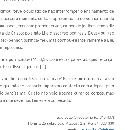
oximou: teve o cuidado de não interromper o ensinamento de
 esperou o momento certo e aproximou-se do Senhor quando
rma banal, mas com grande fervor, caindo de joelhos, como diz
a de Cristo; pois não Lhe disse: «se pedires a Deus» ou: «se
se: «Senhor, purifica-me», mas confiou-se inteiramente a Ele,
omnipotência.
fica purificado» (Mt 8,3). Com estas palavras, quis reforçar
 isso disse: «quero». […]
e razão lhe tocou Jesus com a mão? Parece-me que não a razão
e que não se tornaria impuro ao contacto com a lepra; pelo
mão santíssima. Cristo não veio apenas curar os corpos, mas
epra que devemos temer é a do pecado.
São João Crisóstomo (c. 345-407)
Homilia 25 sobre São Mateus, 1-2; PG 57, 328-330
Fonte:
Evangelho Cotidiano