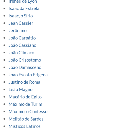
Ireneu de Lyon
Isaac da Estrela
Isaac, o Sírio
Jean Cassier
Jerônimo
João Carpátio
João Cassiano
João Clímaco
João Crisóstomo
João Damasceno
Joao Escoto Erigena
Justino de Roma
Leão Magno
Macário do Egito
Máximo de Turim
Máximo, o Confessor
Melitão de Sardes
Misticos Latinos