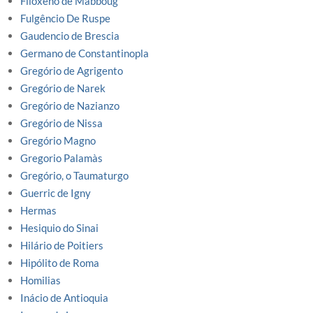
Filoxeno de Mabboug
Fulgêncio De Ruspe
Gaudencio de Brescia
Germano de Constantinopla
Gregório de Agrigento
Gregório de Narek
Gregório de Nazianzo
Gregório de Nissa
Gregório Magno
Gregorio Palamàs
Gregório, o Taumaturgo
Guerric de Igny
Hermas
Hesiquio do Sinai
Hilário de Poitiers
Hipólito de Roma
Homilias
Inácio de Antioquia