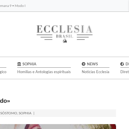
Semana 9 • Modo I
BYBLOS
SOPHIA
NEWS
D
gico
Homilias e Antologias espirituais
Notícias Ecclesia
Dire
ado»
ISÓSTOMO
,
SOPHIA