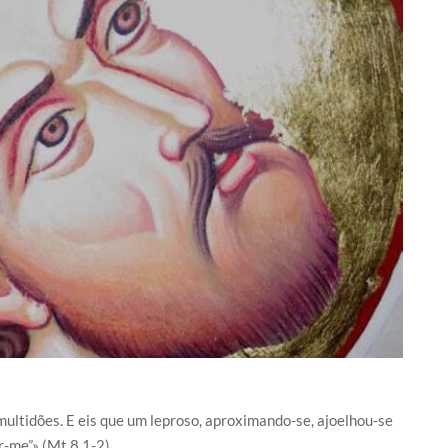
ltidões. E eis que um leproso, aproximando-se, ajoelhou-se
r-me”» (Mt 8,1-2).