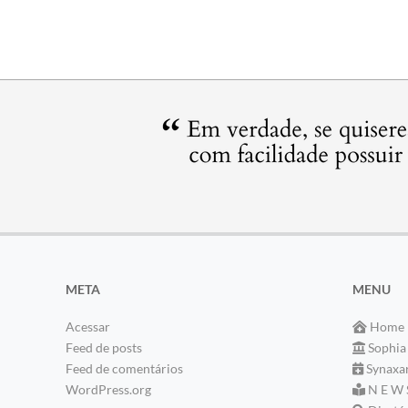
META
MENU
Acessar
Home
Feed de posts
Sophia
Feed de comentários
Synaxa
WordPress.org
N E W 