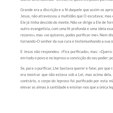
Grande era a discrição e a fé daquele que assim se apr
Jesus, não atravessou a multidão que O escutava; mas
Ele já tinha descido do monte. Não se dirige a Ele de fo
outro evangelista, com uma fé profunda e uma ideia exat
rezares», mas «se quiseres, podes purificar-me». Nem dis
tornando-O senhor da sua cura e testemunhando a sua 
E Jesus não respondeu: «Fica purificado», mas: «Quero: 
em todo o povo e no leproso a convicção do seu poder; por
Se, para o purificar, Lhe bastava querer e falar, por qu
era mostrar que não estava sob a Lei, mas acima dela, 
contrário, o corpo do leproso foi purificado por esta 
elevar as almas à santidade e ensinar-nos que a única l