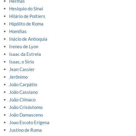
Hermas
Hesiquio do Sinai
Hilário de Poitiers
Hipólito de Roma
Homilias
Inácio de Antioquia
Ireneu de Lyon
Isaac da Estrela
Isaac, o Sírio
Jean Cassier
Jerônimo
João Carpátio
João Cassiano
João Clímaco
João Crisóstomo
João Damasceno
Joao Escoto Erigena
Justino de Roma