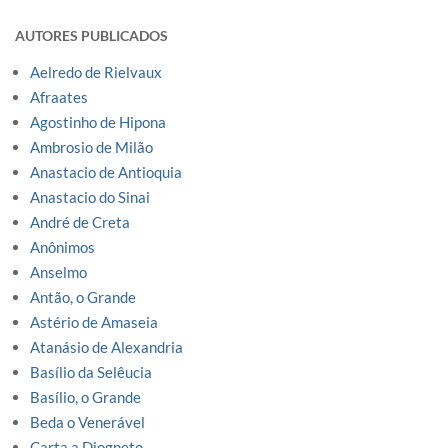
AUTORES PUBLICADOS
Aelredo de Rielvaux
Afraates
Agostinho de Hipona
Ambrosio de Milão
Anastacio de Antioquia
Anastacio do Sinai
André de Creta
Anônimos
Anselmo
Antão, o Grande
Astério de Amaseia
Atanásio de Alexandria
Basílio da Selêucia
Basílio, o Grande
Beda o Venerável
Carta a Diogneto