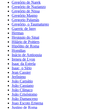
Gregório de Narek
Gregório de Nazianzo
Gregório de Nissa
Gregório Magno
Gregorio Palamàs
Gregório, o Taumaturgo
Guerric de Igny
Hermas
Hesiquio do Sinai
Hilário de Poitiers
Hipólito de Roma
Homilias
Inácio de Antioquia
Ireneu de Lyon
Isaac da Estrela
Isaac, o Sírio
Jean Cassier
Jerônimo
João Carpátio
João Cassiano
João Clímaco
João Crisóstomo
João Damasceno
Joao Escoto Erigena
Justino de Roma