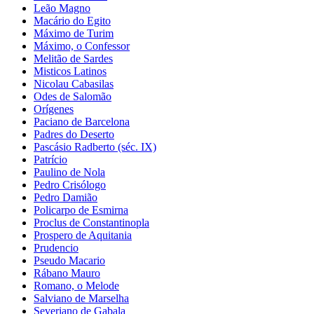
Leão Magno
Macário do Egito
Máximo de Turim
Máximo, o Confessor
Melitão de Sardes
Misticos Latinos
Nicolau Cabasilas
Odes de Salomão
Orígenes
Paciano de Barcelona
Padres do Deserto
Pascásio Radberto (séc. IX)
Patrício
Paulino de Nola
Pedro Crisólogo
Pedro Damião
Policarpo de Esmirna
Proclus de Constantinopla
Prospero de Aquitania
Prudencio
Pseudo Macario
Rábano Mauro
Romano, o Melode
Salviano de Marselha
Severiano de Gabala