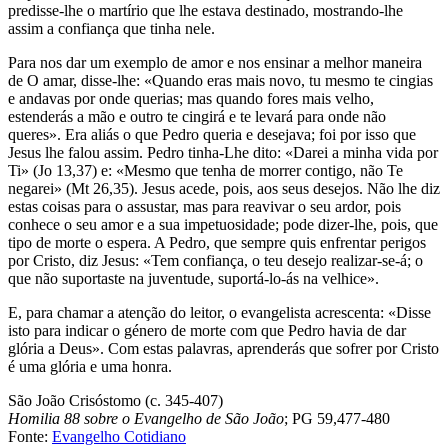
predisse-lhe o martírio que lhe estava destinado, mostrando-lhe
assim a confiança que tinha nele.
Para nos dar um exemplo de amor e nos ensinar a melhor maneira
de O amar, disse-lhe: «Quando eras mais novo, tu mesmo te cingias
e andavas por onde querias; mas quando fores mais velho,
estenderás a mão e outro te cingirá e te levará para onde não
queres». Era aliás o que Pedro queria e desejava; foi por isso que
Jesus lhe falou assim. Pedro tinha-Lhe dito: «Darei a minha vida por
Ti» (Jo 13,37) e: «Mesmo que tenha de morrer contigo, não Te
negarei» (Mt 26,35). Jesus acede, pois, aos seus desejos. Não lhe diz
estas coisas para o assustar, mas para reavivar o seu ardor, pois
conhece o seu amor e a sua impetuosidade; pode dizer-lhe, pois, que
tipo de morte o espera. A Pedro, que sempre quis enfrentar perigos
por Cristo, diz Jesus: «Tem confiança, o teu desejo realizar-se-á; o
que não suportaste na juventude, suportá-lo-ás na velhice».
E, para chamar a atenção do leitor, o evangelista acrescenta: «Disse
isto para indicar o género de morte com que Pedro havia de dar
glória a Deus». Com estas palavras, aprenderás que sofrer por Cristo
é uma glória e uma honra.
São João Crisóstomo (c. 345-407)
Homilia 88 sobre o Evangelho de São João
; PG 59,477-480
Fonte:
Evangelho Cotidiano