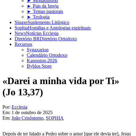
► Monaquismo
► Pais da Igreja
► Temas pastorais
► Teologia
Sinaxe
Suplemento Litúrgico
Sophia
Homilias e Antologias espirituais
News
Notícias Ecclesia
Diretório BR
Diretório Ortodoxo
Recursos
Synaxarion
Calendário Ortodoxo
Kanonion-2026
Byblos Store
«Darei a minha vida por Ti»
(Jo 13,37)
Por:
Ecclesia
Em:
1 de outubro de 2025
Em:
João Crisóstomo
,
SOPHIA
Depois de ter falado a Pedro sobre o amor [que ele devia ter], Jesus