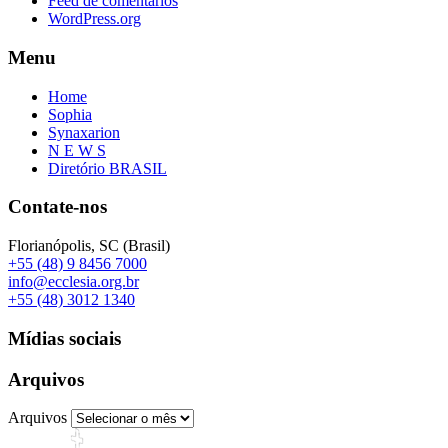
Feed de comentários
WordPress.org
Menu
Home
Sophia
Synaxarion
N E W S
Diretório BRASIL
Contate-nos
Florianópolis, SC (Brasil)
+55 (48) 9 8456 7000
info@ecclesia.org.br
+55 (48) 3012 1340
Mídias sociais
Arquivos
Arquivos