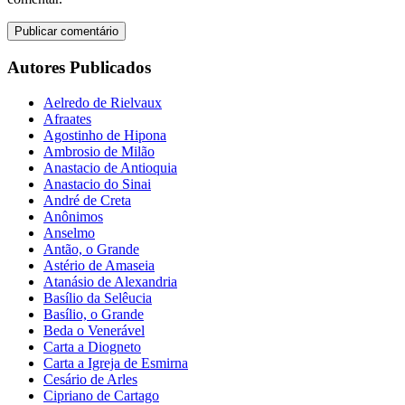
Autores Publicados
Aelredo de Rielvaux
Afraates
Agostinho de Hipona
Ambrosio de Milão
Anastacio de Antioquia
Anastacio do Sinai
André de Creta
Anônimos
Anselmo
Antão, o Grande
Astério de Amaseia
Atanásio de Alexandria
Basílio da Selêucia
Basílio, o Grande
Beda o Venerável
Carta a Diogneto
Carta a Igreja de Esmirna
Cesário de Arles
Cipriano de Cartago