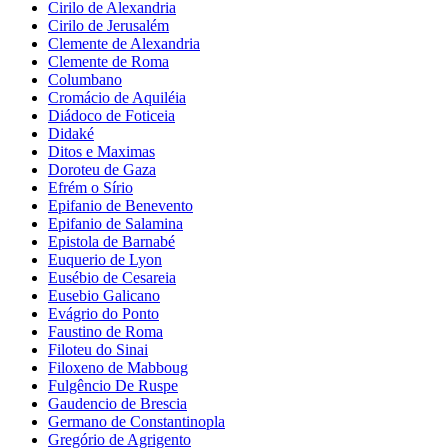
Cirilo de Alexandria
Cirilo de Jerusalém
Clemente de Alexandria
Clemente de Roma
Columbano
Cromácio de Aquiléia
Diádoco de Foticeia
Didaké
Ditos e Maximas
Doroteu de Gaza
Efrém o Sírio
Epifanio de Benevento
Epifanio de Salamina
Epistola de Barnabé
Euquerio de Lyon
Eusébio de Cesareia
Eusebio Galicano
Evágrio do Ponto
Faustino de Roma
Filoteu do Sinai
Filoxeno de Mabboug
Fulgêncio De Ruspe
Gaudencio de Brescia
Germano de Constantinopla
Gregório de Agrigento