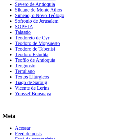
Severo de Antioquia
Siluane de Monte Athos
Simeão, o Novo Teólogo
Sofronio de Jerusalem
SOPHIA
Talassio
Teodoreto de Cyr
Teodoro de Mopsuesto
Teodoro de Tabenisi
Teodoro Estudita
Teofilo de Antioquia
Teognosto
Tertuliano
Textos Litúrgicos
Tiago de Saroug
Vicente de Lerins
Youssef Bousnaya
Meta
Acessar
Feed de posts