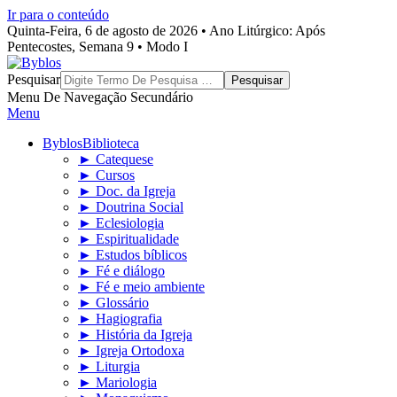
Ir para o conteúdo
Quinta-Feira, 6 de agosto de 2026 • Ano Litúrgico: Após
Pentecostes, Semana 9 • Modo I
Byblos
Pesquisar
Menu De Navegação Secundário
Menu
Byblos
Biblioteca
► Catequese
► Cursos
► Doc. da Igreja
► Doutrina Social
► Eclesiologia
► Espiritualidade
► Estudos bíblicos
► Fé e diálogo
► Fé e meio ambiente
► Glossário
► Hagiografia
► História da Igreja
► Igreja Ortodoxa
► Liturgia
► Mariologia