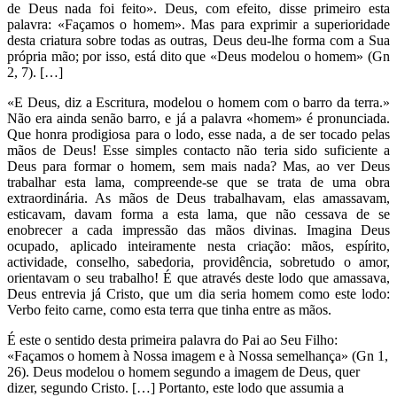
de Deus nada foi feito». Deus, com efeito, disse primeiro esta
palavra: «Façamos o homem». Mas para exprimir a superioridade
desta criatura sobre todas as outras, Deus deu-lhe forma com a Sua
própria mão; por isso, está dito que «Deus modelou o homem» (Gn
2, 7). […]
«E Deus, diz a Escritura, modelou o homem com o barro da terra.»
Não era ainda senão barro, e já a palavra «homem» é pronunciada.
Que honra prodigiosa para o lodo, esse nada, a de ser tocado pelas
mãos de Deus! Esse simples contacto não teria sido suficiente a
Deus para formar o homem, sem mais nada? Mas, ao ver Deus
trabalhar esta lama, compreende-se que se trata de uma obra
extraordinária. As mãos de Deus trabalhavam, elas amassavam,
esticavam, davam forma a esta lama, que não cessava de se
enobrecer a cada impressão das mãos divinas. Imagina Deus
ocupado, aplicado inteiramente nesta criação: mãos, espírito,
actividade, conselho, sabedoria, providência, sobretudo o amor,
orientavam o seu trabalho! É que através deste lodo que amassava,
Deus entrevia já Cristo, que um dia seria homem como este lodo:
Verbo feito carne, como esta terra que tinha entre as mãos.
É este o sentido desta primeira palavra do Pai ao Seu Filho:
«Façamos o homem à Nossa imagem e à Nossa semelhança» (Gn 1,
26). Deus modelou o homem segundo a imagem de Deus, quer
dizer, segundo Cristo. […] Portanto, este lodo que assumia a