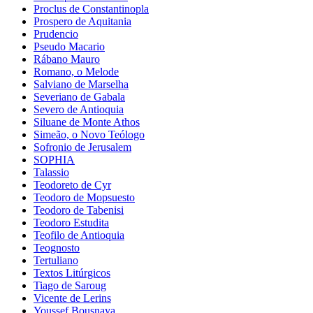
Proclus de Constantinopla
Prospero de Aquitania
Prudencio
Pseudo Macario
Rábano Mauro
Romano, o Melode
Salviano de Marselha
Severiano de Gabala
Severo de Antioquia
Siluane de Monte Athos
Simeão, o Novo Teólogo
Sofronio de Jerusalem
SOPHIA
Talassio
Teodoreto de Cyr
Teodoro de Mopsuesto
Teodoro de Tabenisi
Teodoro Estudita
Teofilo de Antioquia
Teognosto
Tertuliano
Textos Litúrgicos
Tiago de Saroug
Vicente de Lerins
Youssef Bousnaya