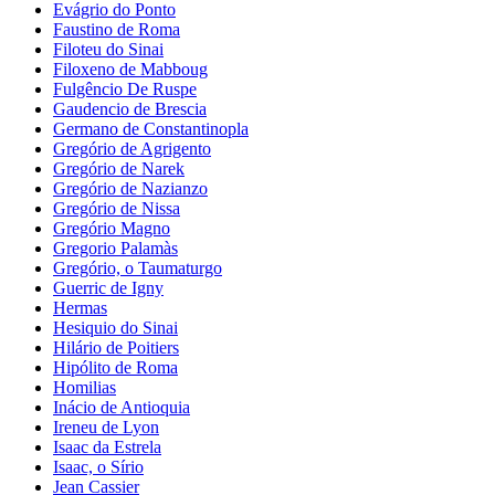
Evágrio do Ponto
Faustino de Roma
Filoteu do Sinai
Filoxeno de Mabboug
Fulgêncio De Ruspe
Gaudencio de Brescia
Germano de Constantinopla
Gregório de Agrigento
Gregório de Narek
Gregório de Nazianzo
Gregório de Nissa
Gregório Magno
Gregorio Palamàs
Gregório, o Taumaturgo
Guerric de Igny
Hermas
Hesiquio do Sinai
Hilário de Poitiers
Hipólito de Roma
Homilias
Inácio de Antioquia
Ireneu de Lyon
Isaac da Estrela
Isaac, o Sírio
Jean Cassier