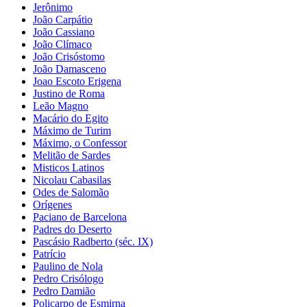
Jerônimo
João Carpátio
João Cassiano
João Clímaco
João Crisóstomo
João Damasceno
Joao Escoto Erigena
Justino de Roma
Leão Magno
Macário do Egito
Máximo de Turim
Máximo, o Confessor
Melitão de Sardes
Misticos Latinos
Nicolau Cabasilas
Odes de Salomão
Orígenes
Paciano de Barcelona
Padres do Deserto
Pascásio Radberto (séc. IX)
Patrício
Paulino de Nola
Pedro Crisólogo
Pedro Damião
Policarpo de Esmirna