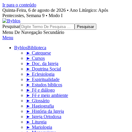
Ir para o conteúdo
Quinta-Feira, 6 de agosto de 2026 • Ano Litúrgico: Após
Pentecostes, Semana 9 • Modo I
Byblos
Pesquisar
Menu De Navegação Secundário
Menu
Byblos
Biblioteca
► Catequese
► Cursos
► Doc. da Igreja
► Doutrina Social
► Eclesiologia
► Espiritualidade
► Estudos bíblicos
► Fé e diálogo
► Fé e meio ambiente
► Glossário
► Hagiografia
► História da Igreja
► Igreja Ortodoxa
► Liturgia
► Mariologia