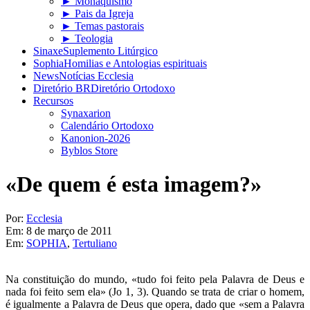
► Monaquismo
► Pais da Igreja
► Temas pastorais
► Teologia
Sinaxe
Suplemento Litúrgico
Sophia
Homilias e Antologias espirituais
News
Notícias Ecclesia
Diretório BR
Diretório Ortodoxo
Recursos
Synaxarion
Calendário Ortodoxo
Kanonion-2026
Byblos Store
«De quem é esta imagem?»
Por:
Ecclesia
Em:
8 de março de 2011
Em:
SOPHIA
,
Tertuliano
Na constituição do mundo, «tudo foi feito pela Palavra de Deus e
nada foi feito sem ela» (Jo 1, 3). Quando se trata de criar o homem,
é igualmente a Palavra de Deus que opera, dado que «sem a Palavra