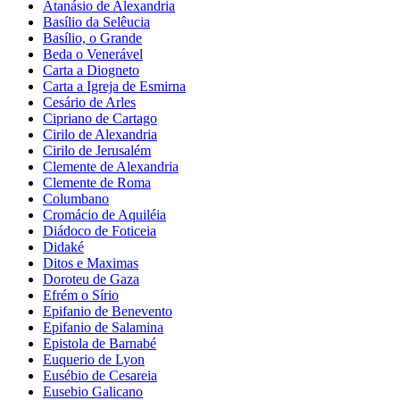
Atanásio de Alexandria
Basílio da Selêucia
Basílio, o Grande
Beda o Venerável
Carta a Diogneto
Carta a Igreja de Esmirna
Cesário de Arles
Cipriano de Cartago
Cirilo de Alexandria
Cirilo de Jerusalém
Clemente de Alexandria
Clemente de Roma
Columbano
Cromácio de Aquiléia
Diádoco de Foticeia
Didaké
Ditos e Maximas
Doroteu de Gaza
Efrém o Sírio
Epifanio de Benevento
Epifanio de Salamina
Epistola de Barnabé
Euquerio de Lyon
Eusébio de Cesareia
Eusebio Galicano