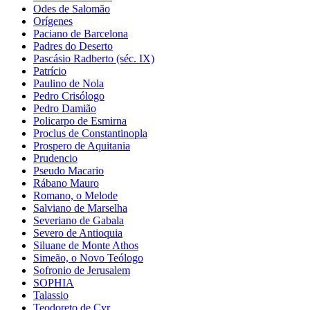
Odes de Salomão
Orígenes
Paciano de Barcelona
Padres do Deserto
Pascásio Radberto (séc. IX)
Patrício
Paulino de Nola
Pedro Crisólogo
Pedro Damião
Policarpo de Esmirna
Proclus de Constantinopla
Prospero de Aquitania
Prudencio
Pseudo Macario
Rábano Mauro
Romano, o Melode
Salviano de Marselha
Severiano de Gabala
Severo de Antioquia
Siluane de Monte Athos
Simeão, o Novo Teólogo
Sofronio de Jerusalem
SOPHIA
Talassio
Teodoreto de Cyr