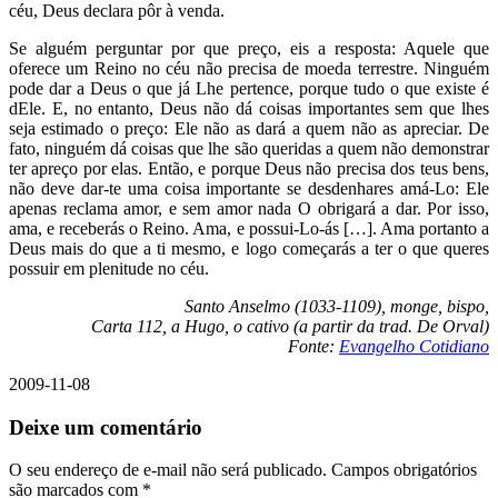
céu, Deus declara pôr à venda.
Se alguém perguntar por que preço, eis a resposta: Aquele que
oferece um Reino no céu não precisa de moeda terrestre. Ninguém
pode dar a Deus o que já Lhe pertence, porque tudo o que existe é
dEle. E, no entanto, Deus não dá coisas importantes sem que lhes
seja estimado o preço: Ele não as dará a quem não as apreciar. De
fato, ninguém dá coisas que lhe são queridas a quem não demonstrar
ter apreço por elas. Então, e porque Deus não precisa dos teus bens,
não deve dar-te uma coisa importante se desdenhares amá-Lo: Ele
apenas reclama amor, e sem amor nada O obrigará a dar. Por isso,
ama, e receberás o Reino. Ama, e possui-Lo-ás […]. Ama portanto a
Deus mais do que a ti mesmo, e logo começarás a ter o que queres
possuir em plenitude no céu.
Santo Anselmo (1033-1109), monge, bispo,
Carta 112, a Hugo, o cativo (a partir da trad. De Orval)
Fonte:
Evangelho Cotidiano
2009-11-08
Deixe um comentário
O seu endereço de e-mail não será publicado.
Campos obrigatórios
são marcados com
*