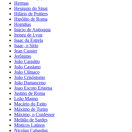
Hermas
Hesiquio do Sinai
Hilário de Poitiers
Hipólito de Roma
Homilias
Inácio de Antioquia
Ireneu de Lyon
Isaac da Estrela
Isaac, o Sírio
Jean Cassier
Jerônimo
João Carpátio
João Cassiano
João Clímaco
João Crisóstomo
João Damasceno
Joao Escoto Erigena
Justino de Roma
Leão Magno
Macário do Egito
Máximo de Turim
Máximo, o Confessor
Melitão de Sardes
Misticos Latinos
Nicolau Cabasilas