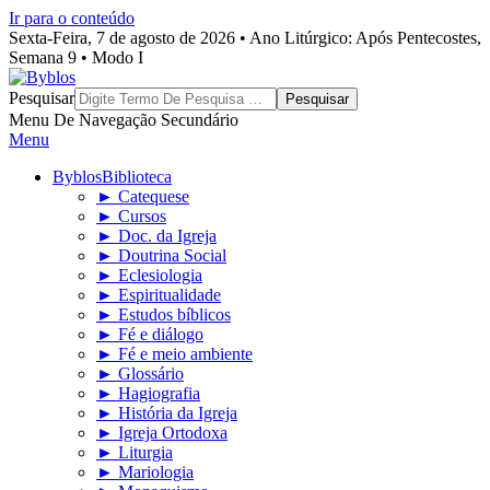
Ir para o conteúdo
Sexta-Feira, 7 de agosto de 2026 • Ano Litúrgico: Após Pentecostes,
Semana 9 • Modo I
Byblos
Pesquisar
Menu De Navegação Secundário
Menu
Byblos
Biblioteca
► Catequese
► Cursos
► Doc. da Igreja
► Doutrina Social
► Eclesiologia
► Espiritualidade
► Estudos bíblicos
► Fé e diálogo
► Fé e meio ambiente
► Glossário
► Hagiografia
► História da Igreja
► Igreja Ortodoxa
► Liturgia
► Mariologia