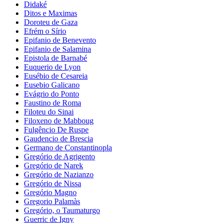
Didaké
Ditos e Maximas
Doroteu de Gaza
Efrém o Sírio
Epifanio de Benevento
Epifanio de Salamina
Epistola de Barnabé
Euquerio de Lyon
Eusébio de Cesareia
Eusebio Galicano
Evágrio do Ponto
Faustino de Roma
Filoteu do Sinai
Filoxeno de Mabboug
Fulgêncio De Ruspe
Gaudencio de Brescia
Germano de Constantinopla
Gregório de Agrigento
Gregório de Narek
Gregório de Nazianzo
Gregório de Nissa
Gregório Magno
Gregorio Palamàs
Gregório, o Taumaturgo
Guerric de Igny