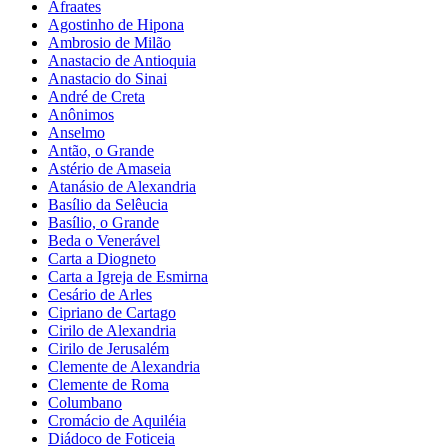
Afraates
Agostinho de Hipona
Ambrosio de Milão
Anastacio de Antioquia
Anastacio do Sinai
André de Creta
Anônimos
Anselmo
Antão, o Grande
Astério de Amaseia
Atanásio de Alexandria
Basílio da Selêucia
Basílio, o Grande
Beda o Venerável
Carta a Diogneto
Carta a Igreja de Esmirna
Cesário de Arles
Cipriano de Cartago
Cirilo de Alexandria
Cirilo de Jerusalém
Clemente de Alexandria
Clemente de Roma
Columbano
Cromácio de Aquiléia
Diádoco de Foticeia