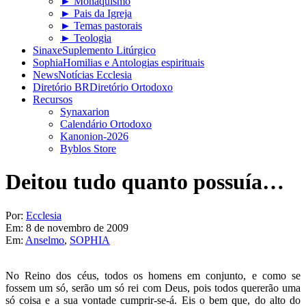
► Monaquismo
► Pais da Igreja
► Temas pastorais
► Teologia
Sinaxe
Suplemento Litúrgico
Sophia
Homilias e Antologias espirituais
News
Notícias Ecclesia
Diretório BR
Diretório Ortodoxo
Recursos
Synaxarion
Calendário Ortodoxo
Kanonion-2026
Byblos Store
Deitou tudo quanto possuía…
Por:
Ecclesia
Em:
8 de novembro de 2009
Em:
Anselmo
,
SOPHIA
No Reino dos céus, todos os homens em conjunto, e como se
fossem um só, serão um só rei com Deus, pois todos quererão uma
só coisa e a sua vontade cumprir-se-á. Eis o bem que, do alto do