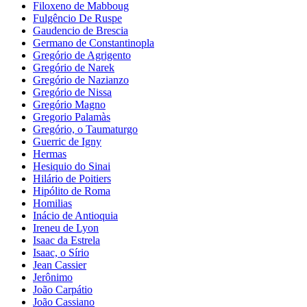
Filoxeno de Mabboug
Fulgêncio De Ruspe
Gaudencio de Brescia
Germano de Constantinopla
Gregório de Agrigento
Gregório de Narek
Gregório de Nazianzo
Gregório de Nissa
Gregório Magno
Gregorio Palamàs
Gregório, o Taumaturgo
Guerric de Igny
Hermas
Hesiquio do Sinai
Hilário de Poitiers
Hipólito de Roma
Homilias
Inácio de Antioquia
Ireneu de Lyon
Isaac da Estrela
Isaac, o Sírio
Jean Cassier
Jerônimo
João Carpátio
João Cassiano