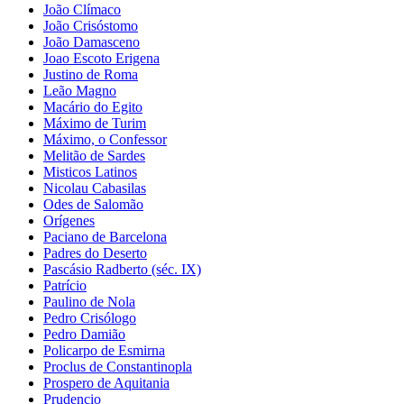
João Clímaco
João Crisóstomo
João Damasceno
Joao Escoto Erigena
Justino de Roma
Leão Magno
Macário do Egito
Máximo de Turim
Máximo, o Confessor
Melitão de Sardes
Misticos Latinos
Nicolau Cabasilas
Odes de Salomão
Orígenes
Paciano de Barcelona
Padres do Deserto
Pascásio Radberto (séc. IX)
Patrício
Paulino de Nola
Pedro Crisólogo
Pedro Damião
Policarpo de Esmirna
Proclus de Constantinopla
Prospero de Aquitania
Prudencio