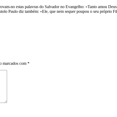
rovam-no estas palavras do Salvador no Evangelho: «Tanto amou Deus o
póstolo Paulo diz também: «Ele, que nem sequer poupou o seu próprio F
ão marcados com
*