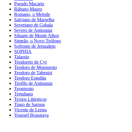
Pseudo Macario
Rábano Mauro
Romano, o Melode
Salviano de Marselha
Severiano de Gabala
Severo de Antioquia
Siluane de Monte Athos
Simeão, o Novo Teólogo
Sofronio de Jerusalem
SOPHIA
Talassio
Teodoreto de Cyr
Teodoro de Mopsuesto
Teodoro de Tabenisi
Teodoro Estudita
Teofilo de Antioquia
Teognosto
Tertuliano
Textos Litúrgicos
Tiago de Saroug
Vicente de Lerins
Youssef Bousnaya