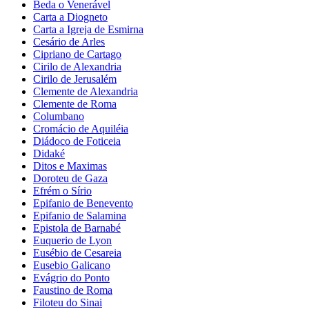
Beda o Venerável
Carta a Diogneto
Carta a Igreja de Esmirna
Cesário de Arles
Cipriano de Cartago
Cirilo de Alexandria
Cirilo de Jerusalém
Clemente de Alexandria
Clemente de Roma
Columbano
Cromácio de Aquiléia
Diádoco de Foticeia
Didaké
Ditos e Maximas
Doroteu de Gaza
Efrém o Sírio
Epifanio de Benevento
Epifanio de Salamina
Epistola de Barnabé
Euquerio de Lyon
Eusébio de Cesareia
Eusebio Galicano
Evágrio do Ponto
Faustino de Roma
Filoteu do Sinai