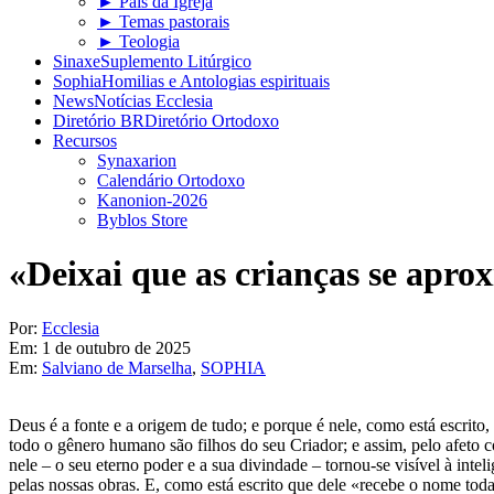
► Pais da Igreja
► Temas pastorais
► Teologia
Sinaxe
Suplemento Litúrgico
Sophia
Homilias e Antologias espirituais
News
Notícias Ecclesia
Diretório BR
Diretório Ortodoxo
Recursos
Synaxarion
Calendário Ortodoxo
Kanonion-2026
Byblos Store
«Deixai que as crianças se apro
Por:
Ecclesia
Em:
1 de outubro de 2025
Em:
Salviano de Marselha
,
SOPHIA
Deus é a fonte e a origem de tudo; e porque é nele, como está escri
todo o gênero humano são filhos do seu Criador; e assim, pelo afeto 
nele – o seu eterno poder e a sua divindade – tornou-se visível à in
pelas nossas obras. E, como está escrito que dele «recebe o nome tod