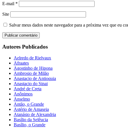
E-mail
*
Site
Salvar meus dados neste navegador para a próxima vez que eu co
Autores Publicados
Aelredo de Rielvaux
Afraates
Agostinho de Hipona
Ambrosio de Milão
Anastacio de Antioquia
Anastacio do Sinai
André de Creta
Anônimos
Anselmo
Antão, o Grande
Astério de Amaseia
Atanásio de Alexandria
Basílio da Selêucia
Basílio, o Grande