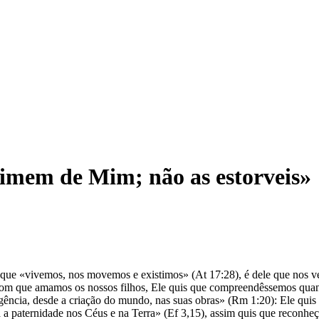
ximem de Mim; não as estorveis»
to, que «vivemos, nos movemos e existimos» (At 17:28), é dele que nos
com que amamos os nossos filhos, Ele quis que compreendêssemos quanto
teligência, desde a criação do mundo, nas suas obras» (Rm 1:20): Ele qu
a a paternidade nos Céus e na Terra» (Ef 3,15), assim quis que reconhe