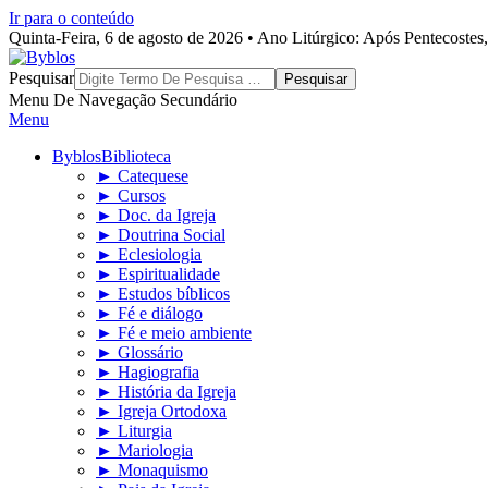
Ir para o conteúdo
Quinta-Feira, 6 de agosto de 2026 • Ano Litúrgico: Após Pentecoste
Byblos
Pesquisar
Menu De Navegação Secundário
Menu
Byblos
Biblioteca
► Catequese
► Cursos
► Doc. da Igreja
► Doutrina Social
► Eclesiologia
► Espiritualidade
► Estudos bíblicos
► Fé e diálogo
► Fé e meio ambiente
► Glossário
► Hagiografia
► História da Igreja
► Igreja Ortodoxa
► Liturgia
► Mariologia
► Monaquismo