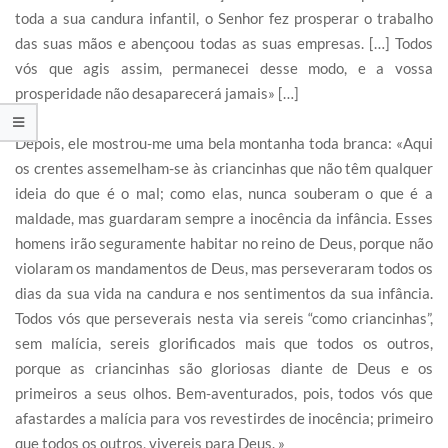
toda a sua candura infantil, o Senhor fez prosperar o trabalho
das suas mãos e abençoou todas as suas empresas. […] Todos
vós que agis assim, permanecei desse modo, e a vossa
prosperidade não desaparecerá jamais» […]
Depois, ele mostrou-me uma bela montanha toda branca: «Aqui
os crentes assemelham-se às criancinhas que não têm qualquer
ideia do que é o mal; como elas, nunca souberam o que é a
maldade, mas guardaram sempre a inocência da infância. Esses
homens irão seguramente habitar no reino de Deus, porque não
violaram os mandamentos de Deus, mas perseveraram todos os
dias da sua vida na candura e nos sentimentos da sua infância.
Todos vós que perseverais nesta via sereis “como criancinhas”,
sem malícia, sereis glorificados mais que todos os outros,
porque as criancinhas são gloriosas diante de Deus e os
primeiros a seus olhos. Bem-aventurados, pois, todos vós que
afastardes a malícia para vos revestirdes de inocência; primeiro
que todos os outros, vivereis para Deus. »