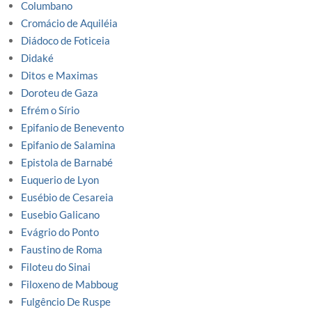
Columbano
Cromácio de Aquiléia
Diádoco de Foticeia
Didaké
Ditos e Maximas
Doroteu de Gaza
Efrém o Sírio
Epifanio de Benevento
Epifanio de Salamina
Epistola de Barnabé
Euquerio de Lyon
Eusébio de Cesareia
Eusebio Galicano
Evágrio do Ponto
Faustino de Roma
Filoteu do Sinai
Filoxeno de Mabboug
Fulgêncio De Ruspe