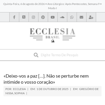
Quinta-Feira, 6 de agosto de 2026 • Ano Litúrgico: Após Pentecostes, Semana 9 •
Modo I
BYBLOS
«Deixo-vos a paz […]. Não se perturbe nem
intimide o vosso coração»
POR:
ECCLESIA
EM:
1 DE OUTUBRO DE 2025
EM:
GREGÓRIO DE
NISSA
,
SOPHIA