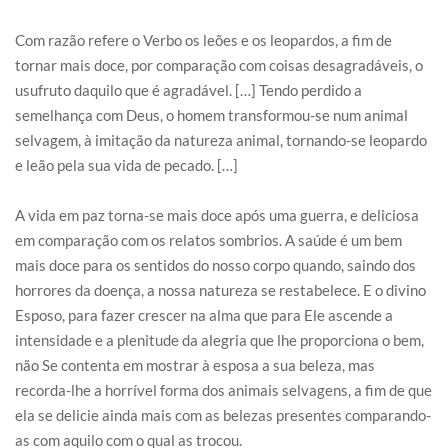
Com razão refere o Verbo os leões e os leopardos, a fim de
tornar mais doce, por comparação com coisas desagradáveis, o
usufruto daquilo que é agradável. […] Tendo perdido a
semelhança com Deus, o homem transformou-se num animal
selvagem, à imitação da natureza animal, tornando-se leopardo
e leão pela sua vida de pecado. […]
A vida em paz torna-se mais doce após uma guerra, e deliciosa
em comparação com os relatos sombrios. A saúde é um bem
mais doce para os sentidos do nosso corpo quando, saindo dos
horrores da doença, a nossa natureza se restabelece. E o divino
Esposo, para fazer crescer na alma que para Ele ascende a
intensidade e a plenitude da alegria que lhe proporciona o bem,
não Se contenta em mostrar à esposa a sua beleza, mas
recorda-lhe a horrível forma dos animais selvagens, a fim de que
ela se delicie ainda mais com as belezas presentes comparando-
as com aquilo com o qual as trocou.