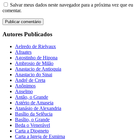
Salvar meus dados neste navegador para a próxima vez que eu
comentar.
Autores Publicados
Aelredo de Rielvaux
Afraates
Agostinho de Hipona
Ambrosio de Milão
Anastacio de Antioquia
Anastacio do Sinai
André de Creta
Anônimos
Anselmo
Antão, o Grande
Astério de Amaseia
Atanásio de Alexandria
Basílio da Selêucia
Basílio, o Grande
Beda o Venerável
Carta a Diogneto
Carta a Igreja de Esmirna