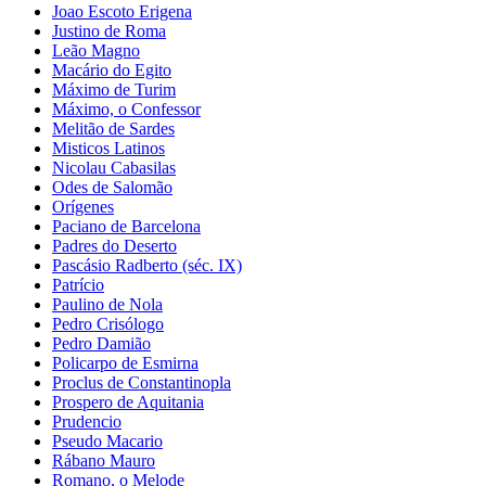
Joao Escoto Erigena
Justino de Roma
Leão Magno
Macário do Egito
Máximo de Turim
Máximo, o Confessor
Melitão de Sardes
Misticos Latinos
Nicolau Cabasilas
Odes de Salomão
Orígenes
Paciano de Barcelona
Padres do Deserto
Pascásio Radberto (séc. IX)
Patrício
Paulino de Nola
Pedro Crisólogo
Pedro Damião
Policarpo de Esmirna
Proclus de Constantinopla
Prospero de Aquitania
Prudencio
Pseudo Macario
Rábano Mauro
Romano, o Melode