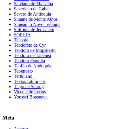
Salviano de Marselha
Severiano de Gabala
Severo de Antioquia
Siluane de Monte Athos
Simeão, o Novo Teólogo
Sofronio de Jerusalem
SOPHIA
Talassio
Teodoreto de Cyr
Teodoro de Mopsuesto
Teodoro de Tabenisi
Teodoro Estudita
Teofilo de Antioquia
Teognosto
Tertuliano
Textos Litúrgicos
Tiago de Saroug
Vicente de Lerins
Youssef Bousnaya
Meta
Acessar