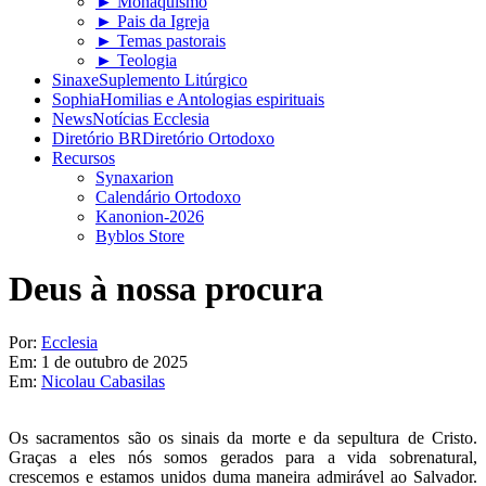
► Monaquismo
► Pais da Igreja
► Temas pastorais
► Teologia
Sinaxe
Suplemento Litúrgico
Sophia
Homilias e Antologias espirituais
News
Notícias Ecclesia
Diretório BR
Diretório Ortodoxo
Recursos
Synaxarion
Calendário Ortodoxo
Kanonion-2026
Byblos Store
Deus à nossa procura
Por:
Ecclesia
Em:
1 de outubro de 2025
Em:
Nicolau Cabasilas
Os sacramentos são os sinais da morte e da sepultura de Cristo.
Graças a eles nós somos gerados para a vida sobrenatural,
crescemos e estamos unidos duma maneira admirável ao Salvador.