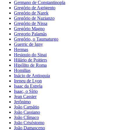
Germano de Constantinopla
Gregório de Agrigento
Gregório de Narek
Gregório de Nazianzo
Gregório de Nissa
Gregório Magno
Gregorio Palamàs
Gregório, o Taumaturgo
Guerric de Igny
Hermas
Hesiquio do Sinai
Hilário de Poitiers
Hipólito de Roma
Homilias
Inácio de Antioquia
Ireneu de Lyon
Isaac da Estrela
Isaac, o Sírio
Jean Cassier
Jerônimo
João Carpátio
João Cassiano
João Clímaco
João Crisóstomo
João Damasceno