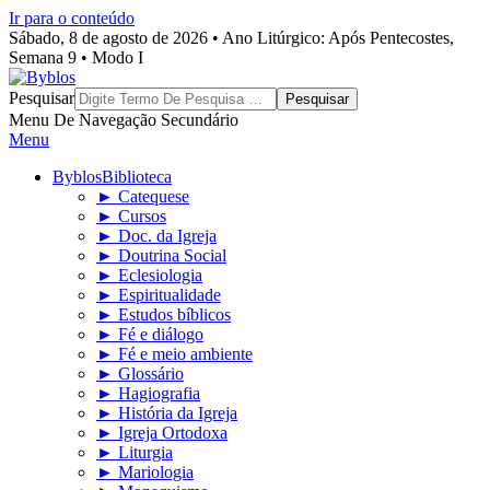
Ir para o conteúdo
Sábado, 8 de agosto de 2026 • Ano Litúrgico: Após Pentecostes,
Semana 9 • Modo I
Byblos
Pesquisar
Menu De Navegação Secundário
Menu
Byblos
Biblioteca
► Catequese
► Cursos
► Doc. da Igreja
► Doutrina Social
► Eclesiologia
► Espiritualidade
► Estudos bíblicos
► Fé e diálogo
► Fé e meio ambiente
► Glossário
► Hagiografia
► História da Igreja
► Igreja Ortodoxa
► Liturgia
► Mariologia