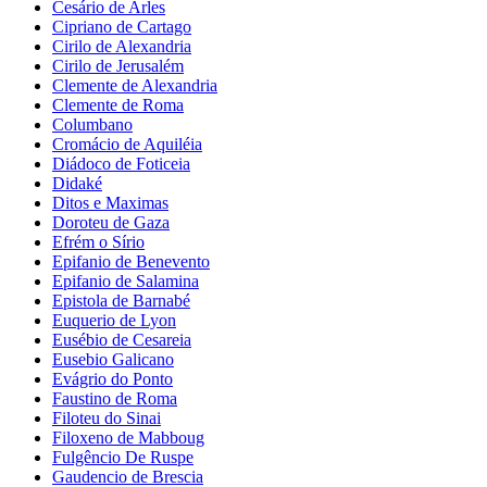
Cesário de Arles
Cipriano de Cartago
Cirilo de Alexandria
Cirilo de Jerusalém
Clemente de Alexandria
Clemente de Roma
Columbano
Cromácio de Aquiléia
Diádoco de Foticeia
Didaké
Ditos e Maximas
Doroteu de Gaza
Efrém o Sírio
Epifanio de Benevento
Epifanio de Salamina
Epistola de Barnabé
Euquerio de Lyon
Eusébio de Cesareia
Eusebio Galicano
Evágrio do Ponto
Faustino de Roma
Filoteu do Sinai
Filoxeno de Mabboug
Fulgêncio De Ruspe
Gaudencio de Brescia