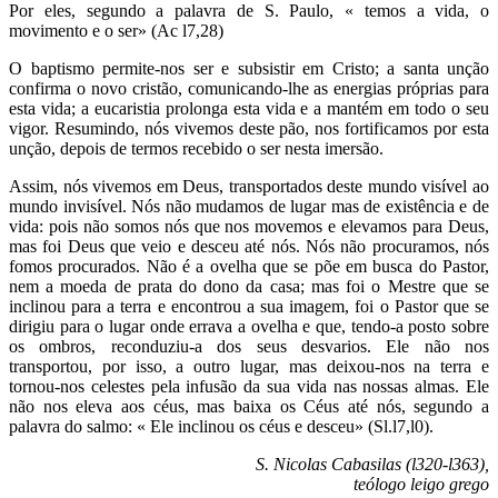
Por eles, segundo a palavra de S. Paulo, « temos a vida, o
movimento e o ser» (Ac l7,28)
O baptismo permite-nos ser e subsistir em Cristo; a santa unção
confirma o novo cristão, comunicando-lhe as energias próprias para
esta vida; a eucaristia prolonga esta vida e a mantém em todo o seu
vigor. Resumindo, nós vivemos deste pão, nos fortificamos por esta
unção, depois de termos recebido o ser nesta imersão.
Assim, nós vivemos em Deus, transportados deste mundo visível ao
mundo invisível. Nós não mudamos de lugar mas de existência e de
vida: pois não somos nós que nos movemos e elevamos para Deus,
mas foi Deus que veio e desceu até nós. Nós não procuramos, nós
fomos procurados. Não é a ovelha que se põe em busca do Pastor,
nem a moeda de prata do dono da casa; mas foi o Mestre que se
inclinou para a terra e encontrou a sua imagem, foi o Pastor que se
dirigiu para o lugar onde errava a ovelha e que, tendo-a posto sobre
os ombros, reconduziu-a dos seus desvarios. Ele não nos
transportou, por isso, a outro lugar, mas deixou-nos na terra e
tornou-nos celestes pela infusão da sua vida nas nossas almas. Ele
não nos eleva aos céus, mas baixa os Céus até nós, segundo a
palavra do salmo: « Ele inclinou os céus e desceu» (Sl.l7,l0).
S. Nicolas Cabasilas (l320-l363),
teólogo leigo grego