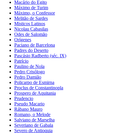
Macário do Egito
Máximo de Turim
Máximo, o Confessor
Melitão de Sardes
Misticos Latinos
Nicolau Cabasilas
Odes de Salomão
Orígenes
Paciano de Barcelona
Padres do Deserto
Pascásio Radberto (séc. IX)
Patrício
Paulino de Nola
Pedro Crisólogo
Pedro Damião
Policarpo de Esmirna
Proclus de Constantinopla
Prospero de Aquitania
Prudencio
Pseudo Macario
Rábano Mauro
Romano, o Melode
Salviano de Marselha
Severiano de Gabala
Severo de Antioquia