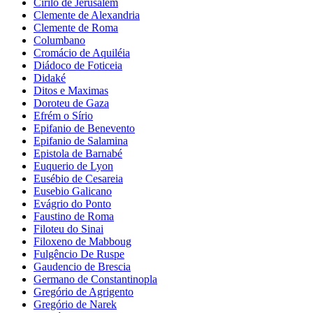
Cirilo de Jerusalém
Clemente de Alexandria
Clemente de Roma
Columbano
Cromácio de Aquiléia
Diádoco de Foticeia
Didaké
Ditos e Maximas
Doroteu de Gaza
Efrém o Sírio
Epifanio de Benevento
Epifanio de Salamina
Epistola de Barnabé
Euquerio de Lyon
Eusébio de Cesareia
Eusebio Galicano
Evágrio do Ponto
Faustino de Roma
Filoteu do Sinai
Filoxeno de Mabboug
Fulgêncio De Ruspe
Gaudencio de Brescia
Germano de Constantinopla
Gregório de Agrigento
Gregório de Narek