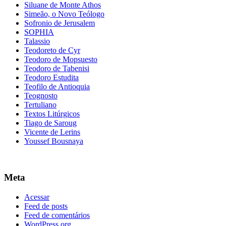
Siluane de Monte Athos
Simeão, o Novo Teólogo
Sofronio de Jerusalem
SOPHIA
Talassio
Teodoreto de Cyr
Teodoro de Mopsuesto
Teodoro de Tabenisi
Teodoro Estudita
Teofilo de Antioquia
Teognosto
Tertuliano
Textos Litúrgicos
Tiago de Saroug
Vicente de Lerins
Youssef Bousnaya
Meta
Acessar
Feed de posts
Feed de comentários
WordPress.org