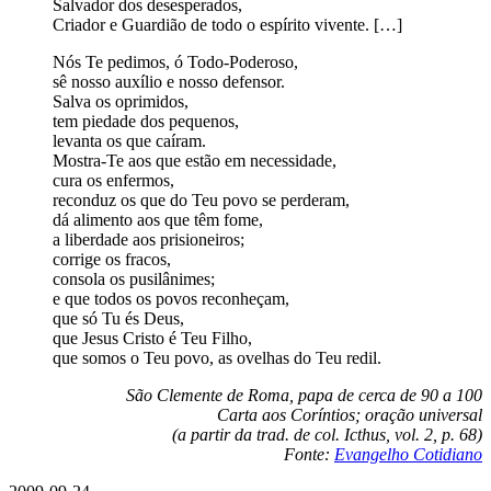
Salvador dos desesperados,
Criador e Guardião de todo o espírito vivente. […]
Nós Te pedimos, ó Todo-Poderoso,
sê nosso auxílio e nosso defensor.
Salva os oprimidos,
tem piedade dos pequenos,
levanta os que caíram.
Mostra-Te aos que estão em necessidade,
cura os enfermos,
reconduz os que do Teu povo se perderam,
dá alimento aos que têm fome,
a liberdade aos prisioneiros;
corrige os fracos,
consola os pusilânimes;
e que todos os povos reconheçam,
que só Tu és Deus,
que Jesus Cristo é Teu Filho,
que somos o Teu povo, as ovelhas do Teu redil.
São Clemente de Roma, papa de cerca de 90 a 100
Carta aos Coríntios; oração universal
(a partir da trad. de col. Icthus, vol. 2, p. 68)
Fonte:
Evangelho Cotidiano