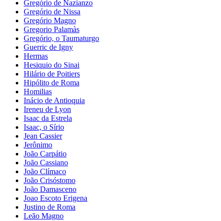
Gregório de Nazianzo
Gregório de Nissa
Gregório Magno
Gregorio Palamàs
Gregório, o Taumaturgo
Guerric de Igny
Hermas
Hesiquio do Sinai
Hilário de Poitiers
Hipólito de Roma
Homilias
Inácio de Antioquia
Ireneu de Lyon
Isaac da Estrela
Isaac, o Sírio
Jean Cassier
Jerônimo
João Carpátio
João Cassiano
João Clímaco
João Crisóstomo
João Damasceno
Joao Escoto Erigena
Justino de Roma
Leão Magno