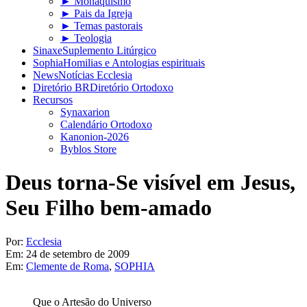
► Monaquismo
► Pais da Igreja
► Temas pastorais
► Teologia
Sinaxe
Suplemento Litúrgico
Sophia
Homilias e Antologias espirituais
News
Notícias Ecclesia
Diretório BR
Diretório Ortodoxo
Recursos
Synaxarion
Calendário Ortodoxo
Kanonion-2026
Byblos Store
Deus torna-Se visível em Jesus,
Seu Filho bem-amado
Por:
Ecclesia
Em:
24 de setembro de 2009
Em:
Clemente de Roma
,
SOPHIA
Que o Artesão do Universo