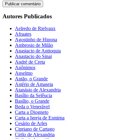
Autores Publicados
Aelredo de Rielvaux
Afraates
Agostinho de Hipona
Ambrosio de Milão
Anastacio de Antioquia
Anastacio do Sinai
André de Creta
Anônimos
Anselmo
Antão, o Grande
Astério de Amaseia
Atanásio de Alexandria
Basílio da Selêucia
Basílio, o Grande
Beda o Venerável
Carta a Diogneto
Carta a Igreja de Esmirna
Cesário de Arles
Cipriano de Cartago
Cirilo de Alexandria