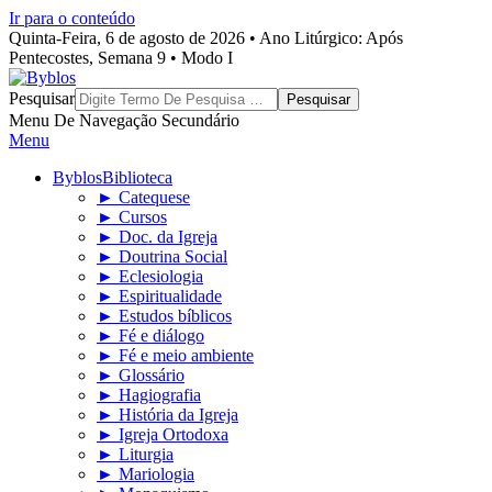
Ir para o conteúdo
Quinta-Feira, 6 de agosto de 2026 • Ano Litúrgico: Após
Pentecostes, Semana 9 • Modo I
Byblos
Pesquisar
Menu De Navegação Secundário
Menu
Byblos
Biblioteca
► Catequese
► Cursos
► Doc. da Igreja
► Doutrina Social
► Eclesiologia
► Espiritualidade
► Estudos bíblicos
► Fé e diálogo
► Fé e meio ambiente
► Glossário
► Hagiografia
► História da Igreja
► Igreja Ortodoxa
► Liturgia
► Mariologia