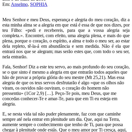
Em:
Anselmo
,
SOPHIA
Meu Senhor e meu Deus, esperança e alegria do meu coração, diz a
esta minha alma se a alegria em que está é essa de que nos dizes, por
teu Filho: «pedi e recebereis, para que a vossa alegria seja
completa.». Encontrei, com efeito, uma alegria plena, e mais do que
plena, porque o coração, o espírito, a alma e todo o meu ser, ao estar
dela repleto, tê-la-á em abundância e sem medida. Não é ela que
entrará nos que se alegram; mas serão estes que, com todo o seu ser,
nela entrarão.
Fala, Senhor! Diz a este teu servo, ao mais profundo do seu coração,
se o que sinto é mesmo a alegria em que entrarão todos aqueles que
hão de provar a própria glória do seu mestre (Mt 25,21). Mas essa
alegria de que os teus servos desfrutarão é algo «que os olhos não
viram, os ouvidos não ouviram, o coração do homem não
pressentiu» (1Cor 2,9) […]. Peço-Te pois, meu Deus, que me
concedas conhecer-Te e amar-Te, para que em Ti eu esteja em
alegria.
E, se nesta vida tal não puder plenamente, faz com que caminhe
sempre até nela entrar em plenitude um dia. Que, aqui na Terra,
aumente sempre o conhecimento que tenho de Ti, para que possa
chegar à plenitude onde estás. Que o meu amor por Ti cresça, aqui,