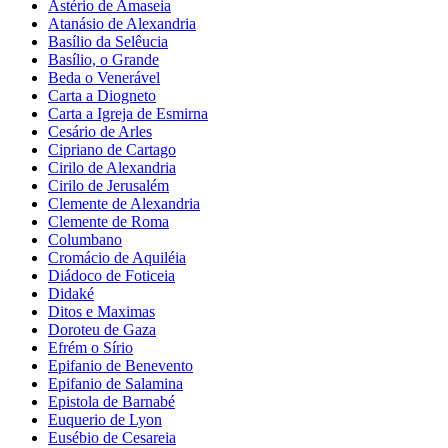
Astério de Amaseia
Atanásio de Alexandria
Basílio da Selêucia
Basílio, o Grande
Beda o Venerável
Carta a Diogneto
Carta a Igreja de Esmirna
Cesário de Arles
Cipriano de Cartago
Cirilo de Alexandria
Cirilo de Jerusalém
Clemente de Alexandria
Clemente de Roma
Columbano
Cromácio de Aquiléia
Diádoco de Foticeia
Didaké
Ditos e Maximas
Doroteu de Gaza
Efrém o Sírio
Epifanio de Benevento
Epifanio de Salamina
Epistola de Barnabé
Euquerio de Lyon
Eusébio de Cesareia