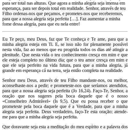
para ser total nas alturas. Que agora a minha alegria seja imensa em
esperança, para ser depois total em realidade. Senhor, através de teu
Filho ordenas-nos que peçamos, e prometes-nos que receberemos,
para que a nossa alegria seja perfeita […]. Faz aumentar a minha
fome dessa alegria, para que eu nela entre!
Eu Te peço, meu Deus, faz que Te conheça e Te ame, para que a
minha alegria esteja em Ti. E, se isso não for plenamente possível
nesta vida, faz ao menos que eu progrida todos os dias até atingir a
plenitude. Que nesta vida o teu conhecimento cresça em mim e que
ele esteja completo no último dia; que o teu amor cresça em mim e
que ele seja perfeito na vida futura, para que a minha alegria, já
grande em esperança cá na terra, seja então completa na realidade.
Senhor meu Deus, através de teu Filho mandaste-nos, ou melhor,
aconselhaste-nos a pedir; e prometeste-nos que seríamos atendidos,
para que a nossa alegria seja perfeita (Jo 16,24). Faço-Te, Senhor, a
oração que nos sugeres pela boca daquele que é o nosso
«Conselheiro Admirável» (Is 9,5). Que eu possa receber o que
prometeste pela boca daquele que é a Verdade, para que a minha
alegria seja perfeita. Deus verdadeiro, faço-Te esta oração; atende-
me para que a minha alegria seja perfeita.
Que doravante seja esta a meditação do meu espírito e a palavra dos