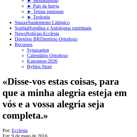
► Monaquismo
► Pais da Igreja
► Temas pastorais
► Teologia
Sinaxe
Suplemento Litúrgico
Sophia
Homilias e Antologias espirituais
News
Notícias Ecclesia
Diretório BR
Diretório Ortodoxo
Recursos
Synaxarion
Calendário Ortodoxo
Kanonion-2026
Byblos Store
«Disse-vos estas coisas, para
que a minha alegria esteja em
vós e a vossa alegria seja
completa.»
Por:
Ecclesia
Em:
9 de maio de 2016