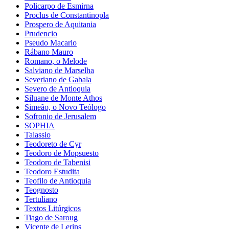
Policarpo de Esmirna
Proclus de Constantinopla
Prospero de Aquitania
Prudencio
Pseudo Macario
Rábano Mauro
Romano, o Melode
Salviano de Marselha
Severiano de Gabala
Severo de Antioquia
Siluane de Monte Athos
Simeão, o Novo Teólogo
Sofronio de Jerusalem
SOPHIA
Talassio
Teodoreto de Cyr
Teodoro de Mopsuesto
Teodoro de Tabenisi
Teodoro Estudita
Teofilo de Antioquia
Teognosto
Tertuliano
Textos Litúrgicos
Tiago de Saroug
Vicente de Lerins