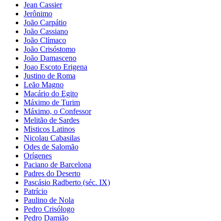
Jean Cassier
Jerônimo
João Carpátio
João Cassiano
João Clímaco
João Crisóstomo
João Damasceno
Joao Escoto Erigena
Justino de Roma
Leão Magno
Macário do Egito
Máximo de Turim
Máximo, o Confessor
Melitão de Sardes
Misticos Latinos
Nicolau Cabasilas
Odes de Salomão
Orígenes
Paciano de Barcelona
Padres do Deserto
Pascásio Radberto (séc. IX)
Patrício
Paulino de Nola
Pedro Crisólogo
Pedro Damião