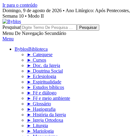
Ir para o conteúdo
Domingo, 9 de agosto de 2026 • Ano Litúrgico: Após Pentecostes,
Semana 10 • Modo II
Byblos
Pesquisar
Menu De Navegação Secundário
Menu
Byblos
Biblioteca
► Catequese
► Cursos
► Doc. da Igreja
► Doutrina Social
► Eclesiologia
► Espiritualidade
► Estudos bíblicos
► Fé e diálogo
► Fé e meio ambiente
► Glossário
► Hagiografia
► História da Igreja
► Igreja Ortodoxa
► Liturgia
► Mariologia