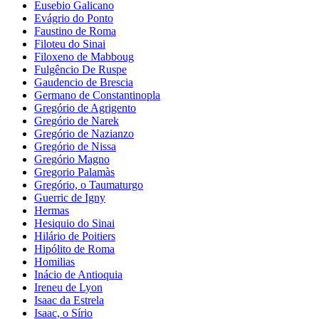
Eusebio Galicano
Evágrio do Ponto
Faustino de Roma
Filoteu do Sinai
Filoxeno de Mabboug
Fulgêncio De Ruspe
Gaudencio de Brescia
Germano de Constantinopla
Gregório de Agrigento
Gregório de Narek
Gregório de Nazianzo
Gregório de Nissa
Gregório Magno
Gregorio Palamàs
Gregório, o Taumaturgo
Guerric de Igny
Hermas
Hesiquio do Sinai
Hilário de Poitiers
Hipólito de Roma
Homilias
Inácio de Antioquia
Ireneu de Lyon
Isaac da Estrela
Isaac, o Sírio