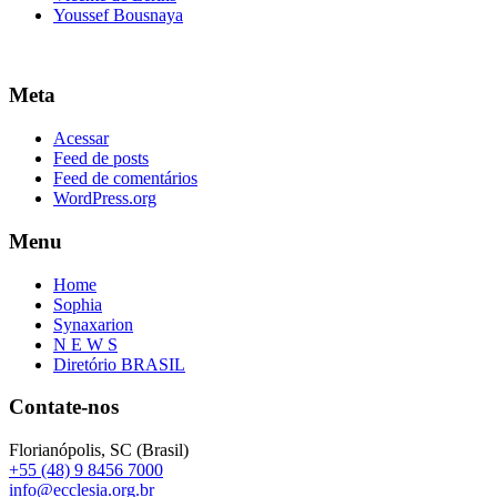
Youssef Bousnaya
Meta
Acessar
Feed de posts
Feed de comentários
WordPress.org
Menu
Home
Sophia
Synaxarion
N E W S
Diretório BRASIL
Contate-nos
Florianópolis, SC (Brasil)
+55 (48) 9 8456 7000
info@ecclesia.org.br