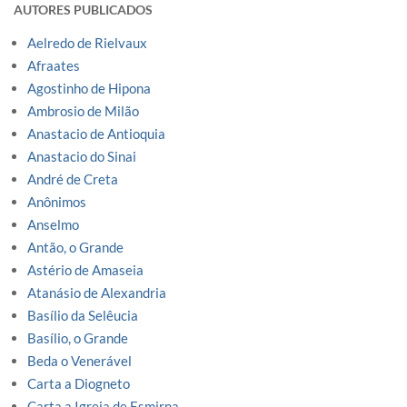
AUTORES PUBLICADOS
Aelredo de Rielvaux
Afraates
Agostinho de Hipona
Ambrosio de Milão
Anastacio de Antioquia
Anastacio do Sinai
André de Creta
Anônimos
Anselmo
Antão, o Grande
Astério de Amaseia
Atanásio de Alexandria
Basílio da Selêucia
Basílio, o Grande
Beda o Venerável
Carta a Diogneto
Carta a Igreja de Esmirna