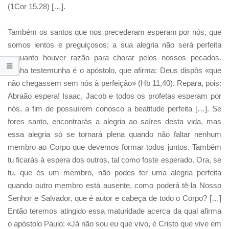
(1Cor 15,28) […].
Também os santos que nos precederam esperam por nós, que
somos lentos e preguiçosos; a sua alegria não será perfeita
enquanto houver razão para chorar pelos nossos pecados.
Minha testemunha é o apóstolo, que afirma: Deus dispôs «que
não chegassem sem nós à perfeição» (Hb 11,40). Repara, pois:
Abraão espera! Isaac, Jacob e todos os profetas esperam por
nós, a fim de possuírem conosco a beatitude perfeita […]. Se
fores santo, encontrarás a alegria ao saíres desta vida, mas
essa alegria só se tornará plena quando não faltar nenhum
membro ao Corpo que devemos formar todos juntos. Também
tu ficarás à espera dos outros, tal como foste esperado. Ora, se
tu, que és um membro, não podes ter uma alegria perfeita
quando outro membro está ausente, como poderá tê-la Nosso
Senhor e Salvador, que é autor e cabeça de todo o Corpo? […]
Então teremos atingido essa maturidade acerca da qual afirma
o apóstolo Paulo: «Já não sou eu que vivo, é Cristo que vive em