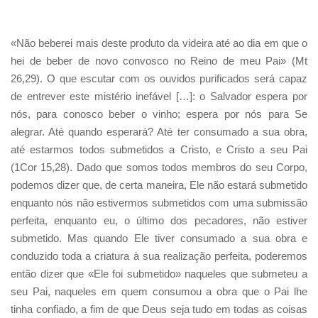
«Não beberei mais deste produto da videira até ao dia em que o
hei de beber de novo convosco no Reino de meu Pai» (Mt
26,29). O que escutar com os ouvidos purificados será capaz
de entrever este mistério inefável […]: o Salvador espera por
nós, para conosco beber o vinho; espera por nós para Se
alegrar. Até quando esperará? Até ter consumado a sua obra,
até estarmos todos submetidos a Cristo, e Cristo a seu Pai
(1Cor 15,28). Dado que somos todos membros do seu Corpo,
podemos dizer que, de certa maneira, Ele não estará submetido
enquanto nós não estivermos submetidos com uma submissão
perfeita, enquanto eu, o último dos pecadores, não estiver
submetido. Mas quando Ele tiver consumado a sua obra e
conduzido toda a criatura à sua realização perfeita, poderemos
então dizer que «Ele foi submetido» naqueles que submeteu a
seu Pai, naqueles em quem consumou a obra que o Pai lhe
tinha confiado, a fim de que Deus seja tudo em todas as coisas