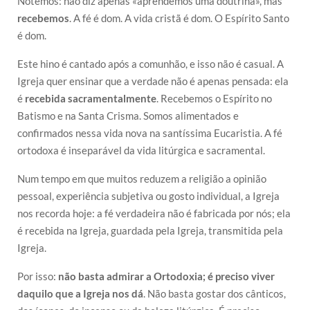
Notemos: não diz apenas «aprendemos uma doutrina», mas
recebemos
. A fé é dom. A vida cristã é dom. O Espírito Santo
é dom.
Este hino é cantado após a comunhão, e isso não é casual. A
Igreja quer ensinar que a verdade não é apenas pensada: ela
é
recebida sacramentalmente
. Recebemos o Espírito no
Batismo e na Santa Crisma. Somos alimentados e
confirmados nessa vida nova na santíssima Eucaristia. A fé
ortodoxa é inseparável da vida litúrgica e sacramental.
Num tempo em que muitos reduzem a religião a opinião
pessoal, experiência subjetiva ou gosto individual, a Igreja
nos recorda hoje: a fé verdadeira não é fabricada por nós; ela
é recebida na Igreja, guardada pela Igreja, transmitida pela
Igreja.
Por isso:
não basta admirar a Ortodoxia; é preciso viver
daquilo que a Igreja nos dá
. Não basta gostar dos cânticos,