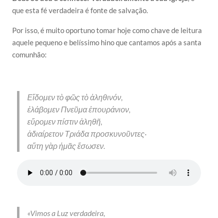
que esta fé verdadeira é fonte de salvação.
Por isso, é muito oportuno tomar hoje como chave de leitura
aquele pequeno e belíssimo hino que cantamos após a santa
comunhão:
Εἴδομεν τὸ φῶς τὸ ἀληθινόν,
ἐλάβομεν Πνεῦμα ἐπουράνιον,
εὕρομεν πίστιν ἀληθῆ,
ἀδιαίρετον Τριάδα προσκυνοῦντες·
αὕτη γὰρ ἡμᾶς ἔσωσεν.
«Vimos a Luz verdadeira,