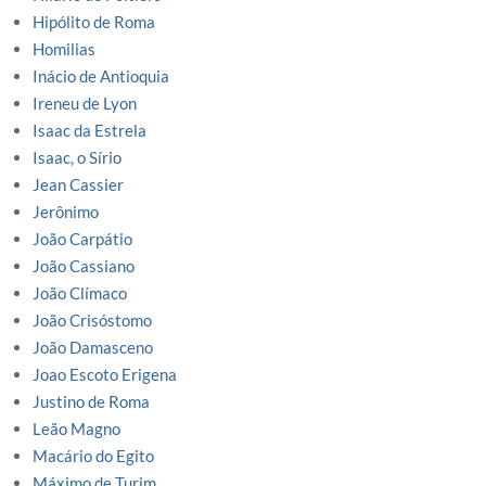
Hipólito de Roma
Homilias
Inácio de Antioquia
Ireneu de Lyon
Isaac da Estrela
Isaac, o Sírio
Jean Cassier
Jerônimo
João Carpátio
João Cassiano
João Clímaco
João Crisóstomo
João Damasceno
Joao Escoto Erigena
Justino de Roma
Leão Magno
Macário do Egito
Máximo de Turim