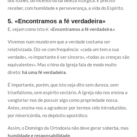
dos ícones, do incenso ou da beleza litúrgica. É preciso
receber, com humildade e perseverança, a vida do Espírito.
5. «Encontramos a fé verdadeira»
E, vejam como isto é:
«Encontramos a fé verdadeira.»
Vivemos num mundo em que a verdade costuma ser
relativizada. Diz-se com frequência: «cada um tem a sua
verdade», «o importante é ser sincero», «todas as crenças são
equivalentes». Mas o hino da Igreja fala de modo muito
direto:
há uma fé verdadeira
.
É importante, porém, que isto seja dito sem dureza, sem
triunfalismo, sem espírito sectário. A Igreja não nos ensina a
vangloriar-nos de possuir algo como propriedade nossa.
Antes, ensina-nos a agradecer por termos sido introduzidos,
por misericórdia, no depósito apostólico.
Assim, o Domingo da Ortodoxia não deve gerar soberba, mas
humildade e responsabilidade
.