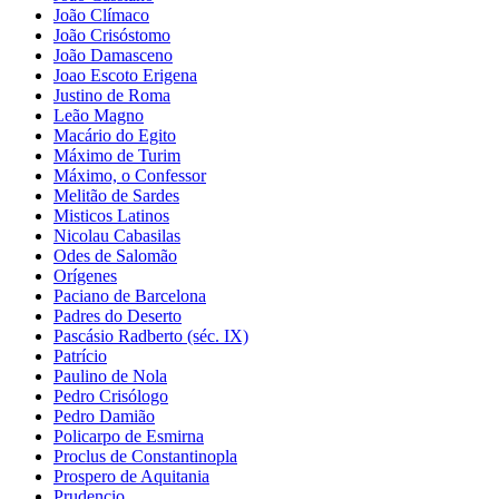
João Clímaco
João Crisóstomo
João Damasceno
Joao Escoto Erigena
Justino de Roma
Leão Magno
Macário do Egito
Máximo de Turim
Máximo, o Confessor
Melitão de Sardes
Misticos Latinos
Nicolau Cabasilas
Odes de Salomão
Orígenes
Paciano de Barcelona
Padres do Deserto
Pascásio Radberto (séc. IX)
Patrício
Paulino de Nola
Pedro Crisólogo
Pedro Damião
Policarpo de Esmirna
Proclus de Constantinopla
Prospero de Aquitania
Prudencio