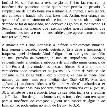
irmãos! Na sua Páscoa, a ressurreição de Cristo faz renascer na
inocência dos pequenos aquilo que outrora perecia no pecado. A
simplicidade de Cristo torna sua a infância. A criança é sem rancor,
não conhece a fraude, não ousa fazer mal. Assim, esta criança em
que o cristão se transformou não se importa de ser insultado, não se
defende se for desapossado, não devolve os golpes se for atacado. O
Senhor exige-nos mesmo que rezemos pelos nossos inimigos, que
abandonemos túnica e manto aos ladrões, que apresentemos a outra
face (cf Mt 5,39s).
A infância em Cristo ultrapassa a infância simplesmente humana.
Esta ignora o pecado, aquela detesta-o. Esta deve a inocência à
fraqueza, aquela à virtude. Ainda é digna de mais elogios: o seu ódio
ao mal provém da vontade, e não da impotência. Podemos,
evidentemente, encontrar a sabedoria de um velho numa criança, ou
a inocência da juventude nas pessoas idosas. E o amor reto e
verdadeiro pode amadurecer os jovens: «A honra da velhice não
consiste numa longa vida», diz o Profeta, «e não se mede pelo
número de anos, mas pela inteligência» (Sab 4,8-9). Mas aos
apóstolos já maduros e idosos, o Senhor diz: «Se não voltardes a ser
como as criancinhas, não podereis entrar no reino dos céus» (Mt 18,
3). E remete-os para a própria fonte da sua vida; incita-os a retomar
a infância, a fim de que os homens cujas forças declinam renasçam
para a inocência do coração: «Quem não nascer da água e do
Espírito não pode entrar no reino de Deus» (Jo 3,5).