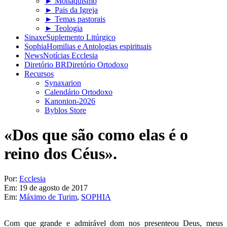
► Monaquismo
► Pais da Igreja
► Temas pastorais
► Teologia
Sinaxe
Suplemento Litúrgico
Sophia
Homilias e Antologias espirituais
News
Notícias Ecclesia
Diretório BR
Diretório Ortodoxo
Recursos
Synaxarion
Calendário Ortodoxo
Kanonion-2026
Byblos Store
«Dos que são como elas é o
reino dos Céus».
Por:
Ecclesia
Em:
19 de agosto de 2017
Em:
Máximo de Turim
,
SOPHIA
Com que grande e admirável dom nos presenteou Deus, meus