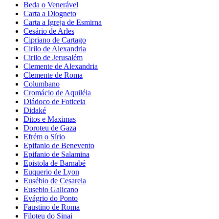
Beda o Venerável
Carta a Diogneto
Carta a Igreja de Esmirna
Cesário de Arles
Cipriano de Cartago
Cirilo de Alexandria
Cirilo de Jerusalém
Clemente de Alexandria
Clemente de Roma
Columbano
Cromácio de Aquiléia
Diádoco de Foticeia
Didaké
Ditos e Maximas
Doroteu de Gaza
Efrém o Sírio
Epifanio de Benevento
Epifanio de Salamina
Epistola de Barnabé
Euquerio de Lyon
Eusébio de Cesareia
Eusebio Galicano
Evágrio do Ponto
Faustino de Roma
Filoteu do Sinai