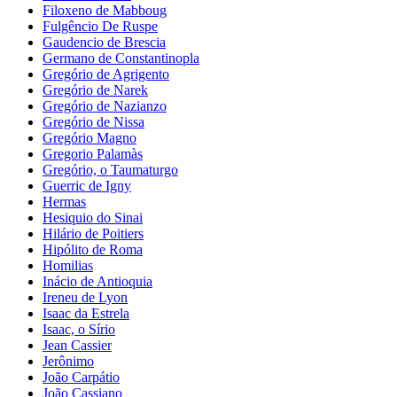
Filoxeno de Mabboug
Fulgêncio De Ruspe
Gaudencio de Brescia
Germano de Constantinopla
Gregório de Agrigento
Gregório de Narek
Gregório de Nazianzo
Gregório de Nissa
Gregório Magno
Gregorio Palamàs
Gregório, o Taumaturgo
Guerric de Igny
Hermas
Hesiquio do Sinai
Hilário de Poitiers
Hipólito de Roma
Homilias
Inácio de Antioquia
Ireneu de Lyon
Isaac da Estrela
Isaac, o Sírio
Jean Cassier
Jerônimo
João Carpátio
João Cassiano