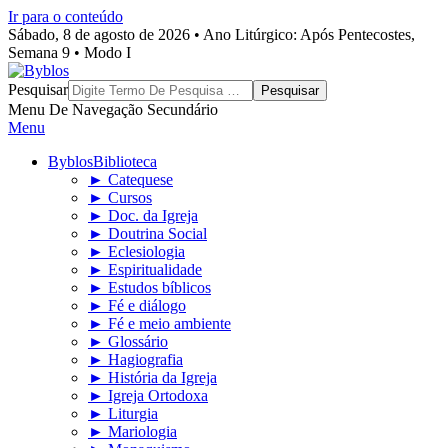
Ir para o conteúdo
Sábado, 8 de agosto de 2026 • Ano Litúrgico: Após Pentecostes,
Semana 9 • Modo I
Byblos
Pesquisar
Menu De Navegação Secundário
Menu
Byblos
Biblioteca
► Catequese
► Cursos
► Doc. da Igreja
► Doutrina Social
► Eclesiologia
► Espiritualidade
► Estudos bíblicos
► Fé e diálogo
► Fé e meio ambiente
► Glossário
► Hagiografia
► História da Igreja
► Igreja Ortodoxa
► Liturgia
► Mariologia