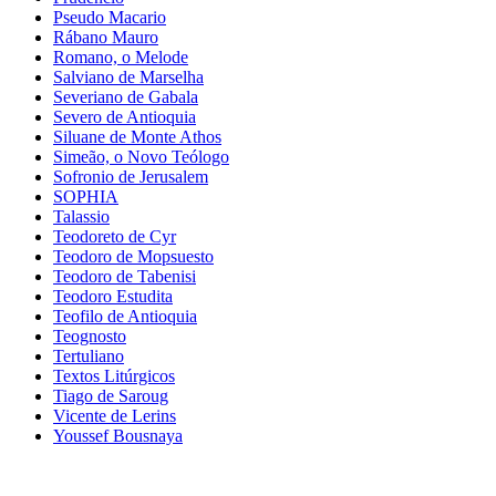
Pseudo Macario
Rábano Mauro
Romano, o Melode
Salviano de Marselha
Severiano de Gabala
Severo de Antioquia
Siluane de Monte Athos
Simeão, o Novo Teólogo
Sofronio de Jerusalem
SOPHIA
Talassio
Teodoreto de Cyr
Teodoro de Mopsuesto
Teodoro de Tabenisi
Teodoro Estudita
Teofilo de Antioquia
Teognosto
Tertuliano
Textos Litúrgicos
Tiago de Saroug
Vicente de Lerins
Youssef Bousnaya