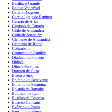
Basílio, o Grande
Beda o Venerável
Carta a Diogneto
Carta a Igreja de Esmirna
Cesário de Arles
Cipriano de Cartago
Cirilo de Alexandria
Cirilo de Jerusalém
Clemente de Alexandria
Clemente de Roma
Columbano
Cromácio de Aquiléia
Diádoco de Foticeia
Didaké
Ditos e Maximas
Doroteu de Gaza
Efrém o Sírio
Epifanio de Benevento
Epifanio de Salamina
Epistola de Barnabé
Euquerio de Lyon
Eusébio de Cesareia
Eusebio Galicano
Evágrio do Ponto
Faustino de Roma