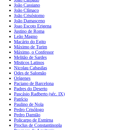
João Cassiano
João Clímaco
João Crisóstomo
João Damasceno
Joao Escoto Erigena
Justino de Roma
Leão Magno
Macário do Egito
Máximo de Turim
Máximo, o Confessor
Melitão de Sardes
Misticos Latinos
Nicolau Cabasilas
Odes de Salomão
Orígenes
Paciano de Barcelona
Padres do Deserto
Pascásio Radberto (séc. IX)
Patrício
Paulino de Nola
Pedro Crisólogo
Pedro Damião
Policarpo de Esmirna
Proclus de Constantinopla