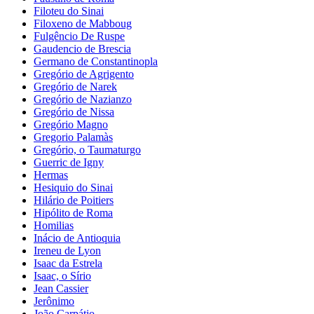
Filoteu do Sinai
Filoxeno de Mabboug
Fulgêncio De Ruspe
Gaudencio de Brescia
Germano de Constantinopla
Gregório de Agrigento
Gregório de Narek
Gregório de Nazianzo
Gregório de Nissa
Gregório Magno
Gregorio Palamàs
Gregório, o Taumaturgo
Guerric de Igny
Hermas
Hesiquio do Sinai
Hilário de Poitiers
Hipólito de Roma
Homilias
Inácio de Antioquia
Ireneu de Lyon
Isaac da Estrela
Isaac, o Sírio
Jean Cassier
Jerônimo
João Carpátio