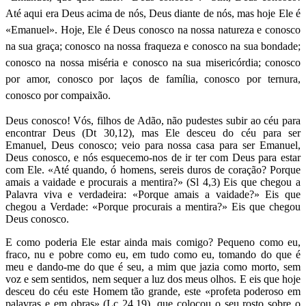
Até aqui era Deus acima de nós, Deus diante de nós, mas hoje Ele é
«Emanuel». Hoje, Ele é Deus conosco na nossa natureza e conosco
na sua graça; conosco na nossa fraqueza e conosco na sua bondade;
conosco na nossa miséria e conosco na sua misericórdia; conosco
por amor, conosco por laços de família, conosco por ternura,
conosco por compaixão.
Deus conosco! Vós, filhos de Adão, não pudestes subir ao céu para
encontrar Deus (Dt 30,12), mas Ele desceu do céu para ser
Emanuel, Deus conosco; veio para nossa casa para ser Emanuel,
Deus conosco, e nós esquecemo-nos de ir ter com Deus para estar
com Ele. «Até quando, ó homens, sereis duros de coração? Porque
amais a vaidade e procurais a mentira?» (Sl 4,3) Eis que chegou a
Palavra viva e verdadeira: «Porque amais a vaidade?» Eis que
chegou a Verdade: «Porque procurais a mentira?» Eis que chegou
Deus conosco.
E como poderia Ele estar ainda mais comigo? Pequeno como eu,
fraco, nu e pobre como eu, em tudo como eu, tomando do que é
meu e dando-me do que é seu, a mim que jazia como morto, sem
voz e sem sentidos, nem sequer a luz dos meus olhos. E eis que hoje
desceu do céu este Homem tão grande, este «profeta poderoso em
palavras e em obras» (Lc 24,19), que colocou o seu rosto sobre o