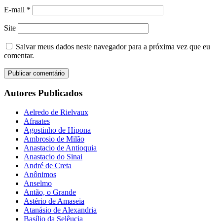
E-mail
*
Site
Salvar meus dados neste navegador para a próxima vez que eu
comentar.
Autores Publicados
Aelredo de Rielvaux
Afraates
Agostinho de Hipona
Ambrosio de Milão
Anastacio de Antioquia
Anastacio do Sinai
André de Creta
Anônimos
Anselmo
Antão, o Grande
Astério de Amaseia
Atanásio de Alexandria
Basílio da Selêucia