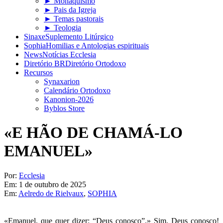
► Monaquismo
► Pais da Igreja
► Temas pastorais
► Teologia
Sinaxe
Suplemento Litúrgico
Sophia
Homilias e Antologias espirituais
News
Notícias Ecclesia
Diretório BR
Diretório Ortodoxo
Recursos
Synaxarion
Calendário Ortodoxo
Kanonion-2026
Byblos Store
«E HÃO DE CHAMÁ-LO
EMANUEL»
Por:
Ecclesia
Em:
1 de outubro de 2025
Em:
Aelredo de Rielvaux
,
SOPHIA
«Emanuel, que quer dizer: “Deus conosco”.» Sim, Deus conosco!