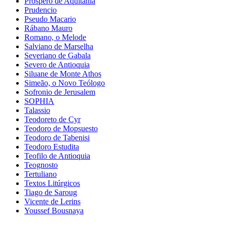
Prospero de Aquitania
Prudencio
Pseudo Macario
Rábano Mauro
Romano, o Melode
Salviano de Marselha
Severiano de Gabala
Severo de Antioquia
Siluane de Monte Athos
Simeão, o Novo Teólogo
Sofronio de Jerusalem
SOPHIA
Talassio
Teodoreto de Cyr
Teodoro de Mopsuesto
Teodoro de Tabenisi
Teodoro Estudita
Teofilo de Antioquia
Teognosto
Tertuliano
Textos Litúrgicos
Tiago de Saroug
Vicente de Lerins
Youssef Bousnaya