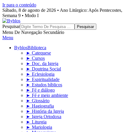
Ir para o conteúdo
Sábado, 8 de agosto de 2026 • Ano Litúrgico: Após Pentecostes,
Semana 9 • Modo I
Byblos
Pesquisar
Menu De Navegação Secundário
Menu
Byblos
Biblioteca
► Catequese
► Cursos
► Doc. da Igreja
► Doutrina Social
► Eclesiologia
► Espiritualidade
► Estudos bíblicos
► Fé e diálogo
► Fé e meio ambiente
► Glossário
► Hagiografia
► História da Igreja
► Igreja Ortodoxa
► Liturgia
► Mariologia