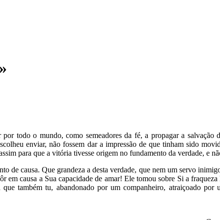
u»
ar por todo o mundo, como semeadores da fé, a propagar a salvação 
scolheu enviar, não fossem dar a impressão de que tinham sido movido
assim para que a vitória tivesse origem no fundamento da verdade, e não
to de causa. Que grandeza a desta verdade, que nem um servo inimigo 
a pôr em causa a Sua capacidade de amar! Ele tomou sobre Si a fraquez
ara que também tu, abandonado por um companheiro, atraiçoado por um