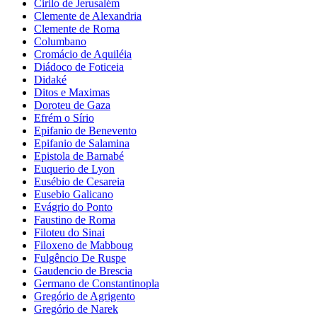
Cirilo de Jerusalém
Clemente de Alexandria
Clemente de Roma
Columbano
Cromácio de Aquiléia
Diádoco de Foticeia
Didaké
Ditos e Maximas
Doroteu de Gaza
Efrém o Sírio
Epifanio de Benevento
Epifanio de Salamina
Epistola de Barnabé
Euquerio de Lyon
Eusébio de Cesareia
Eusebio Galicano
Evágrio do Ponto
Faustino de Roma
Filoteu do Sinai
Filoxeno de Mabboug
Fulgêncio De Ruspe
Gaudencio de Brescia
Germano de Constantinopla
Gregório de Agrigento
Gregório de Narek