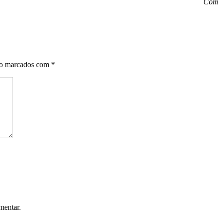
Come
ão marcados com
*
mentar.