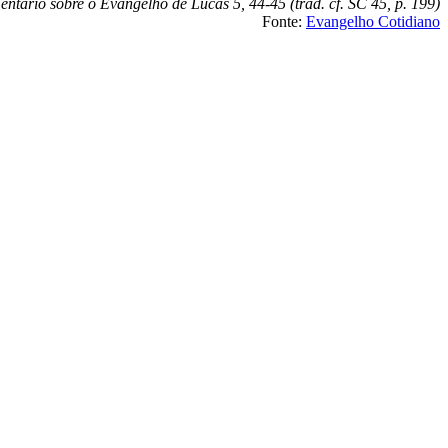
ntário sobre o Evangelho de Lucas 5, 44-45 (trad. cf. SC 45, p. 199)
Fonte:
Evangelho Cotidiano