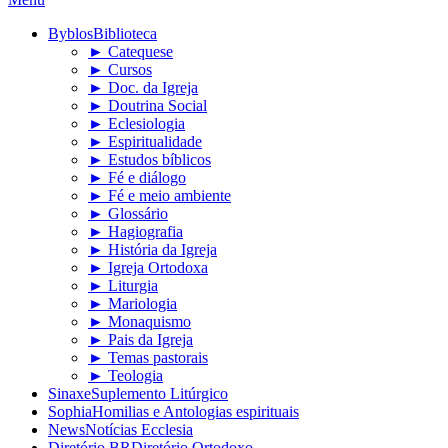
Byblos
Biblioteca
► Catequese
► Cursos
► Doc. da Igreja
► Doutrina Social
► Eclesiologia
► Espiritualidade
► Estudos bíblicos
► Fé e diálogo
► Fé e meio ambiente
► Glossário
► Hagiografia
► História da Igreja
► Igreja Ortodoxa
► Liturgia
► Mariologia
► Monaquismo
► Pais da Igreja
► Temas pastorais
► Teologia
Sinaxe
Suplemento Litúrgico
Sophia
Homilias e Antologias espirituais
News
Notícias Ecclesia
Diretório BR
Diretório Ortodoxo