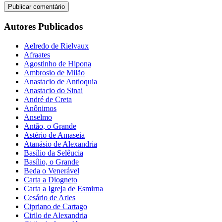
Autores Publicados
Aelredo de Rielvaux
Afraates
Agostinho de Hipona
Ambrosio de Milão
Anastacio de Antioquia
Anastacio do Sinai
André de Creta
Anônimos
Anselmo
Antão, o Grande
Astério de Amaseia
Atanásio de Alexandria
Basílio da Selêucia
Basílio, o Grande
Beda o Venerável
Carta a Diogneto
Carta a Igreja de Esmirna
Cesário de Arles
Cipriano de Cartago
Cirilo de Alexandria