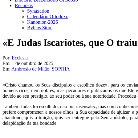
Recursos
Synaxarion
Calendário Ortodoxo
Kanonion-2026
Byblos Store
«E Judas Iscariotes, que O trai
Por:
Ecclesia
Em:
1 de outubro de 2025
Em:
Ambrosio de Milão
,
SOPHIA
«Cristo chamou os Seus discípulos e escolheu doze», para os envi
homens ricos, nem nobres, mas pecadores e publicanos os que Ele e
devido ao seu prestígio, ao seu poder ou à sua notoriedade. Procedeu 
Também Judas foi escolhido, não por insensatez, mas com conhecimen
prefere comprometer, a nossos olhos, a Sua capacidade de ajuizar, 
abandono, quis a traição, quis ser entregue pelo Seu apóstolo, p
delapidação da tua bondade.