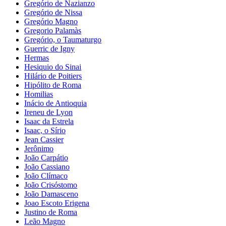
Gregório de Nazianzo
Gregório de Nissa
Gregório Magno
Gregorio Palamàs
Gregório, o Taumaturgo
Guerric de Igny
Hermas
Hesiquio do Sinai
Hilário de Poitiers
Hipólito de Roma
Homilias
Inácio de Antioquia
Ireneu de Lyon
Isaac da Estrela
Isaac, o Sírio
Jean Cassier
Jerônimo
João Carpátio
João Cassiano
João Clímaco
João Crisóstomo
João Damasceno
Joao Escoto Erigena
Justino de Roma
Leão Magno