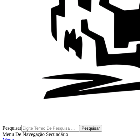
Byblos
Pesquisar
Menu De Navegação Secundário
Menu