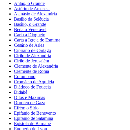
Antão, o Grande
Astério de Amaseia
Atanásio de Alexandria
Basílio da Selêucia
Basílio, o Grande
Beda o Venerável
Carta a Diogneto
Carta a Igreja de Esmirna
Cesário de Arles
Cipriano de Cartago
Cirilo de Alexandria
Cirilo de Jerusalém
Clemente de Alexandria
Clemente de Roma
Columbano
Cromácio de Aquiléia
Diádoco de Foticeia
Didaké
Ditos e Maximas
Doroteu de Gaza
Efrém o Sírio
Epifanio de Benevento
Epifanio de Salamina
Epistola de Barnabé
Euquerio de Lyon