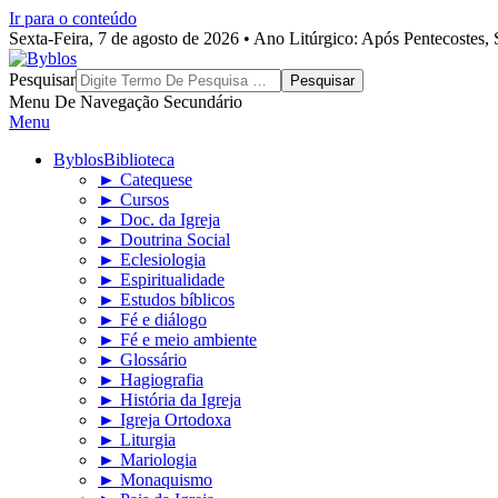
Ir para o conteúdo
Sexta-Feira, 7 de agosto de 2026 • Ano Litúrgico: Após Pentecostes
Byblos
Pesquisar
Menu De Navegação Secundário
Menu
Byblos
Biblioteca
► Catequese
► Cursos
► Doc. da Igreja
► Doutrina Social
► Eclesiologia
► Espiritualidade
► Estudos bíblicos
► Fé e diálogo
► Fé e meio ambiente
► Glossário
► Hagiografia
► História da Igreja
► Igreja Ortodoxa
► Liturgia
► Mariologia
► Monaquismo