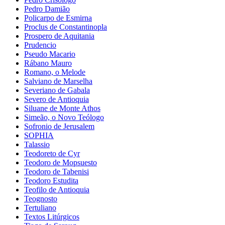
Pedro Damião
Policarpo de Esmirna
Proclus de Constantinopla
Prospero de Aquitania
Prudencio
Pseudo Macario
Rábano Mauro
Romano, o Melode
Salviano de Marselha
Severiano de Gabala
Severo de Antioquia
Siluane de Monte Athos
Simeão, o Novo Teólogo
Sofronio de Jerusalem
SOPHIA
Talassio
Teodoreto de Cyr
Teodoro de Mopsuesto
Teodoro de Tabenisi
Teodoro Estudita
Teofilo de Antioquia
Teognosto
Tertuliano
Textos Litúrgicos