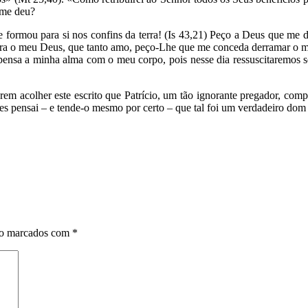
 me deu?
formou para si nos confins da terra! (Is 43,21) Peço a Deus que me d
 para o meu Deus, que tanto amo, peço-Lhe que me conceda derramar o 
ensa a minha alma com o meu corpo, pois nesse dia ressuscitaremos sem 
em acolher este escrito que Patrício, um tão ignorante pregador, compô
es pensai – e tende-o mesmo por certo – que tal foi um verdadeiro dom 
ão marcados com
*