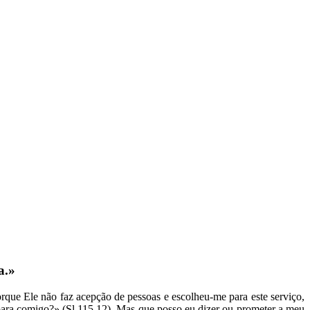
a.»
que Ele não faz acepção de pessoas e escolheu-me para este serviço,
para comigo?» (Sl 115,12). Mas que posso eu dizer ou prometer a meu