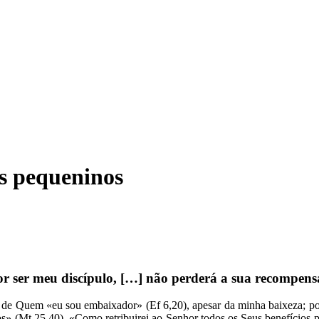
s pequeninos
r ser meu discípulo, […] não perderá a sua recompens
, de Quem «eu sou embaixador» (Ef 6,20), apesar da minha baixeza; por
s» (Mt 25,40). «Como retribuirei ao Senhor todos os Seus benefícios 