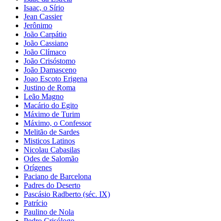
Isaac, o Sírio
Jean Cassier
Jerônimo
João Carpátio
João Cassiano
João Clímaco
João Crisóstomo
João Damasceno
Joao Escoto Erigena
Justino de Roma
Leão Magno
Macário do Egito
Máximo de Turim
Máximo, o Confessor
Melitão de Sardes
Misticos Latinos
Nicolau Cabasilas
Odes de Salomão
Orígenes
Paciano de Barcelona
Padres do Deserto
Pascásio Radberto (séc. IX)
Patrício
Paulino de Nola
Pedro Crisólogo