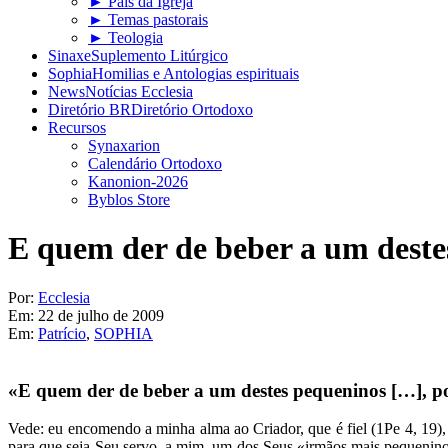
► Pais da Igreja
► Temas pastorais
► Teologia
Sinaxe
Suplemento Litúrgico
Sophia
Homilias e Antologias espirituais
News
Notícias Ecclesia
Diretório BR
Diretório Ortodoxo
Recursos
Synaxarion
Calendário Ortodoxo
Kanonion-2026
Byblos Store
E quem der de beber a um deste
Por:
Ecclesia
Em:
22 de julho de 2009
Em:
Patrício
,
SOPHIA
«E quem der de beber a um destes pequeninos […], po
Vede: eu encomendo a minha alma ao Criador, que é fiel (1Pe 4, 19)
para que seja Seu servo, a mim, um dos Seus «irmãos mais pequenino