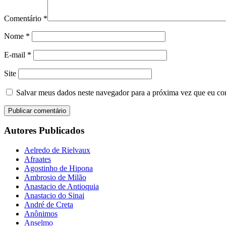
Comentário
*
Nome
*
E-mail
*
Site
Salvar meus dados neste navegador para a próxima vez que eu co
Autores Publicados
Aelredo de Rielvaux
Afraates
Agostinho de Hipona
Ambrosio de Milão
Anastacio de Antioquia
Anastacio do Sinai
André de Creta
Anônimos
Anselmo