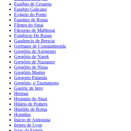
Eusébio de Cesareia
Eusebio Galicano
Evágrio do Ponto
Faustino de Roma
Filoteu do Sinai
Filoxeno de Mabboug
Fulgêncio De Ruspe
Gaudencio de Brescia
Germano de Constantinopla
Gregório de Agrigento
Gregório de Narek
Gregório de Nazianzo
Gregório de Nissa
Gregório Magno
Gregorio Palamàs
Gregório, o Taumaturgo
Guerric de Igny
Hermas
Hesiquio do Sinai
Hilário de Poitiers
Hipólito de Roma
Homilias
Inácio de Antioquia
Ireneu de Lyon
Isaac da Estrela