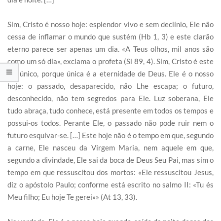
Sim, Cristo é nosso hoje: esplendor vivo e sem declínio, Ele não
cessa de inflamar o mundo que sustém (Hb 1, 3) e este clarão
eterno parece ser apenas um dia. «A Teus olhos, mil anos são
como um só dia», exclama o profeta (Sl 89, 4). Sim, Cristo é este
dia único, porque única é a eternidade de Deus. Ele é o nosso
hoje: o passado, desaparecido, não Lhe escapa; o futuro,
desconhecido, não tem segredos para Ele. Luz soberana, Ele
tudo abraça, tudo conhece, está presente em todos os tempos e
possui-os todos. Perante Ele, o passado não pode ruir nem o
futuro esquivar-se. […] Este hoje não é o tempo em que, segundo
a carne, Ele nasceu da Virgem Maria, nem aquele em que,
segundo a divindade, Ele sai da boca de Deus Seu Pai, mas sim o
tempo em que ressuscitou dos mortos: «Ele ressuscitou Jesus,
diz o apóstolo Paulo; conforme está escrito no salmo II: «Tu és
Meu filho; Eu hoje Te gerei»» (At 13, 33).