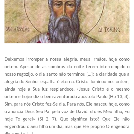
Deixemos irromper a nossa alegria, meus irmãos, hoje como
ontem. Apesar de as sombras da noite terem interrompido o
nosso regozijo, o dia santo não terminou […]: a claridade que a
alegria do Senhor espalha é eterna. Cristo iluminou-nos ontem;
ainda hoje a Sua luz resplandece. «Jesus Cristo é o mesmo
ontem e hoje» diz o bem-aventurado apóstolo Paulo (Hb 13, 8).
Sim, para nós Cristo fez-Se dia. Para nós, Ele nasceu hoje, como
o anuncia Deus Seu Pai pela voz de David: «Tu és Meu filho; Eu
hoje Te gerei» (Sl 2, 7). Que significa isto? Que Ele não
engendrou o Seu filho um dia, mas que Ele próprio O engendra
dia e noite. […]