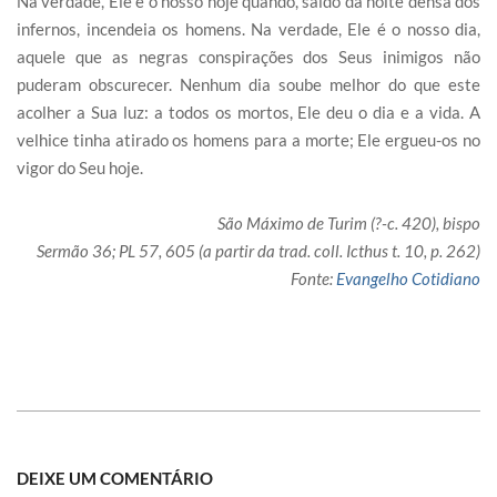
Na verdade, Ele é o nosso hoje quando, saído da noite densa dos
infernos, incendeia os homens. Na verdade, Ele é o nosso dia,
aquele que as negras conspirações dos Seus inimigos não
puderam obscurecer. Nenhum dia soube melhor do que este
acolher a Sua luz: a todos os mortos, Ele deu o dia e a vida. A
velhice tinha atirado os homens para a morte; Ele ergueu-os no
vigor do Seu hoje.
São Máximo de Turim (?-c. 420), bispo
Sermão 36; PL 57, 605 (a partir da trad. coll. Icthus t. 10, p. 262)
Fonte:
Evangelho Cotidiano
DEIXE UM COMENTÁRIO