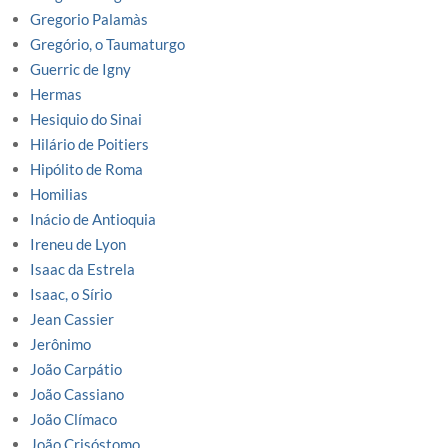
Gregorio Palamàs
Gregório, o Taumaturgo
Guerric de Igny
Hermas
Hesiquio do Sinai
Hilário de Poitiers
Hipólito de Roma
Homilias
Inácio de Antioquia
Ireneu de Lyon
Isaac da Estrela
Isaac, o Sírio
Jean Cassier
Jerônimo
João Carpátio
João Cassiano
João Clímaco
João Crisóstomo