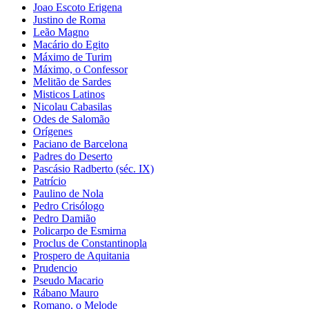
Joao Escoto Erigena
Justino de Roma
Leão Magno
Macário do Egito
Máximo de Turim
Máximo, o Confessor
Melitão de Sardes
Misticos Latinos
Nicolau Cabasilas
Odes de Salomão
Orígenes
Paciano de Barcelona
Padres do Deserto
Pascásio Radberto (séc. IX)
Patrício
Paulino de Nola
Pedro Crisólogo
Pedro Damião
Policarpo de Esmirna
Proclus de Constantinopla
Prospero de Aquitania
Prudencio
Pseudo Macario
Rábano Mauro
Romano, o Melode