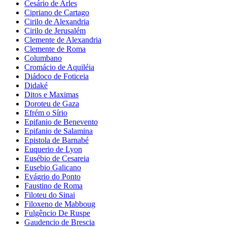
Cesário de Arles
Cipriano de Cartago
Cirilo de Alexandria
Cirilo de Jerusalém
Clemente de Alexandria
Clemente de Roma
Columbano
Cromácio de Aquiléia
Diádoco de Foticeia
Didaké
Ditos e Maximas
Doroteu de Gaza
Efrém o Sírio
Epifanio de Benevento
Epifanio de Salamina
Epistola de Barnabé
Euquerio de Lyon
Eusébio de Cesareia
Eusebio Galicano
Evágrio do Ponto
Faustino de Roma
Filoteu do Sinai
Filoxeno de Mabboug
Fulgêncio De Ruspe
Gaudencio de Brescia