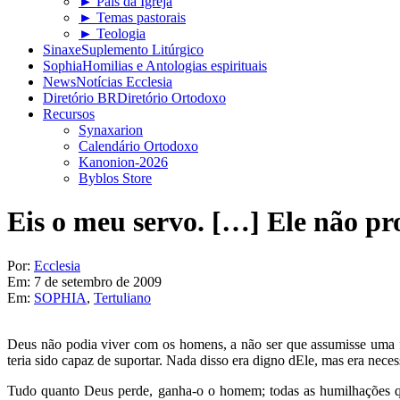
► Pais da Igreja
► Temas pastorais
► Teologia
Sinaxe
Suplemento Litúrgico
Sophia
Homilias e Antologias espirituais
News
Notícias Ecclesia
Diretório BR
Diretório Ortodoxo
Recursos
Synaxarion
Calendário Ortodoxo
Kanonion-2026
Byblos Store
Eis o meu servo. […] Ele não pr
Por:
Ecclesia
Em:
7 de setembro de 2009
Em:
SOPHIA
,
Tertuliano
Deus não podia viver com os homens, a não ser que assumisse uma f
teria sido capaz de suportar. Nada disso era digno dEle, mas era ne
Tudo quanto Deus perde, ganha-o o homem; todas as humilhações q