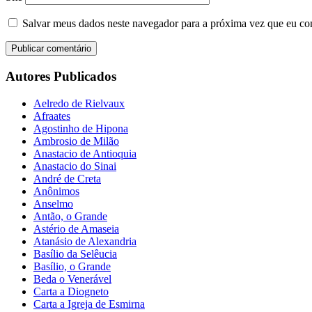
Salvar meus dados neste navegador para a próxima vez que eu co
Autores Publicados
Aelredo de Rielvaux
Afraates
Agostinho de Hipona
Ambrosio de Milão
Anastacio de Antioquia
Anastacio do Sinai
André de Creta
Anônimos
Anselmo
Antão, o Grande
Astério de Amaseia
Atanásio de Alexandria
Basílio da Selêucia
Basílio, o Grande
Beda o Venerável
Carta a Diogneto
Carta a Igreja de Esmirna