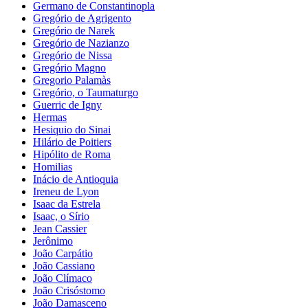
Germano de Constantinopla
Gregório de Agrigento
Gregório de Narek
Gregório de Nazianzo
Gregório de Nissa
Gregório Magno
Gregorio Palamàs
Gregório, o Taumaturgo
Guerric de Igny
Hermas
Hesiquio do Sinai
Hilário de Poitiers
Hipólito de Roma
Homilias
Inácio de Antioquia
Ireneu de Lyon
Isaac da Estrela
Isaac, o Sírio
Jean Cassier
Jerônimo
João Carpátio
João Cassiano
João Clímaco
João Crisóstomo
João Damasceno