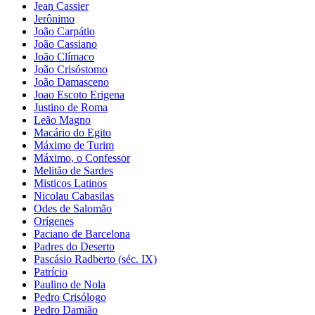
Jean Cassier
Jerônimo
João Carpátio
João Cassiano
João Clímaco
João Crisóstomo
João Damasceno
Joao Escoto Erigena
Justino de Roma
Leão Magno
Macário do Egito
Máximo de Turim
Máximo, o Confessor
Melitão de Sardes
Misticos Latinos
Nicolau Cabasilas
Odes de Salomão
Orígenes
Paciano de Barcelona
Padres do Deserto
Pascásio Radberto (séc. IX)
Patrício
Paulino de Nola
Pedro Crisólogo
Pedro Damião