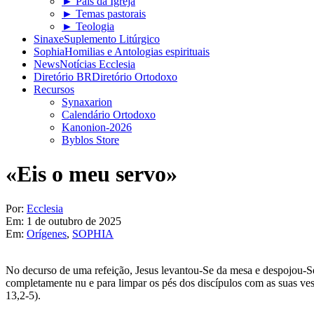
► Pais da Igreja
► Temas pastorais
► Teologia
Sinaxe
Suplemento Litúrgico
Sophia
Homilias e Antologias espirituais
News
Notícias Ecclesia
Diretório BR
Diretório Ortodoxo
Recursos
Synaxarion
Calendário Ortodoxo
Kanonion-2026
Byblos Store
«Eis o meu servo»
Por:
Ecclesia
Em:
1 de outubro de 2025
Em:
Orígenes
,
SOPHIA
No decurso de uma refeição, Jesus levantou-Se da mesa e despojou-Se
completamente nu e para limpar os pés dos discípulos com as suas vest
13,2-5).