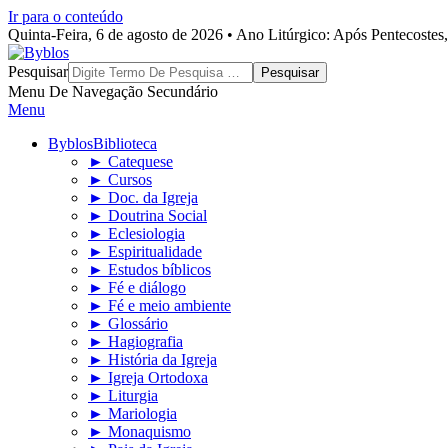
Ir para o conteúdo
Quinta-Feira, 6 de agosto de 2026 • Ano Litúrgico: Após Pentecoste
Byblos
Pesquisar
Menu De Navegação Secundário
Menu
Byblos
Biblioteca
► Catequese
► Cursos
► Doc. da Igreja
► Doutrina Social
► Eclesiologia
► Espiritualidade
► Estudos bíblicos
► Fé e diálogo
► Fé e meio ambiente
► Glossário
► Hagiografia
► História da Igreja
► Igreja Ortodoxa
► Liturgia
► Mariologia
► Monaquismo