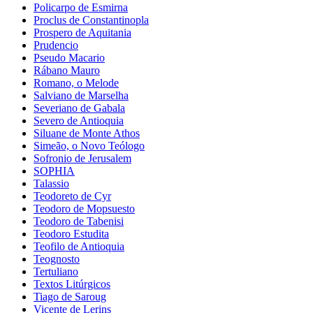
Policarpo de Esmirna
Proclus de Constantinopla
Prospero de Aquitania
Prudencio
Pseudo Macario
Rábano Mauro
Romano, o Melode
Salviano de Marselha
Severiano de Gabala
Severo de Antioquia
Siluane de Monte Athos
Simeão, o Novo Teólogo
Sofronio de Jerusalem
SOPHIA
Talassio
Teodoreto de Cyr
Teodoro de Mopsuesto
Teodoro de Tabenisi
Teodoro Estudita
Teofilo de Antioquia
Teognosto
Tertuliano
Textos Litúrgicos
Tiago de Saroug
Vicente de Lerins