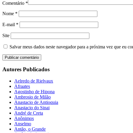
Comentário
*
Nome
*
E-mail
*
Site
Salvar meus dados neste navegador para a próxima vez que eu co
Autores Publicados
Aelredo de Rielvaux
Afraates
Agostinho de Hipona
Ambrosio de Milão
Anastacio de Antioquia
Anastacio do Sinai
André de Creta
Anônimos
Anselmo
Antão, o Grande