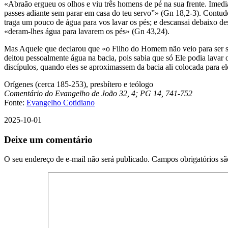
«Abraão ergueu os olhos e viu três homens de pé na sua frente. Imedia
passes adiante sem parar em casa do teu servo”» (Gn 18,2-3). Contudo
traga um pouco de água para vos lavar os pés; e descansai debaixo de
«deram-lhes água para lavarem os pés» (Gn 43,24).
Mas Aquele que declarou que «o Filho do Homem não veio para ser ser
deitou pessoalmente água na bacia, pois sabia que só Ele podia lavar 
discípulos, quando eles se aproximassem da bacia ali colocada para el
Orígenes (cerca 185-253), presbítero e teólogo
Comentário do Evangelho de João 32, 4; PG 14, 741-752
Fonte:
Evangelho Cotidiano
2025-10-01
Deixe um comentário
O seu endereço de e-mail não será publicado.
Campos obrigatórios s