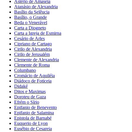
Astério de Amaseia
Atanásio de Alexandria
Basílio da Selêucia
Basílio, o Grande
Beda o Venerável
Carta a Diogneto
Carta a Igreja de Esmirna
Cesário de Arles
Cipriano de Cartago
Cirilo de Alexandria
Cirilo de Jerusalém
Clemente de Alexandria
Clemente de Roma
Columbano
Cromácio de Aquiléia
Diádoco de Foticeia
Didaké
Ditos e Maximas
Doroteu de Gaza
Efrém o Sírio
Epifanio de Benevento
Epifanio de Salamina
Epistola de Barnabé
Euquerio de Lyon
Eusébio de Cesareia