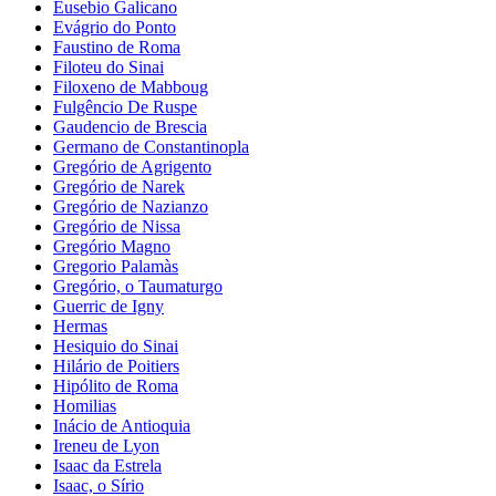
Eusebio Galicano
Evágrio do Ponto
Faustino de Roma
Filoteu do Sinai
Filoxeno de Mabboug
Fulgêncio De Ruspe
Gaudencio de Brescia
Germano de Constantinopla
Gregório de Agrigento
Gregório de Narek
Gregório de Nazianzo
Gregório de Nissa
Gregório Magno
Gregorio Palamàs
Gregório, o Taumaturgo
Guerric de Igny
Hermas
Hesiquio do Sinai
Hilário de Poitiers
Hipólito de Roma
Homilias
Inácio de Antioquia
Ireneu de Lyon
Isaac da Estrela
Isaac, o Sírio