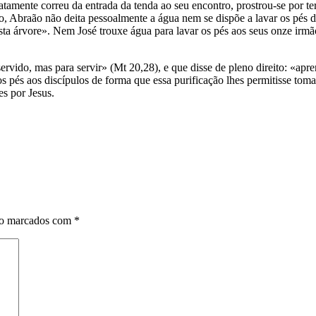
tamente correu da entrada da tenda ao seu encontro, prostrou-se por ter
, Abraão não deita pessoalmente a água nem se dispõe a lavar os pés d
sta árvore». Nem José trouxe água para lavar os pés aos seus onze irm
vido, mas para servir» (Mt 20,28), e que disse de pleno direito: «ap
os pés aos discípulos de forma que essa purificação lhes permitisse tom
es por Jesus.
ão marcados com
*